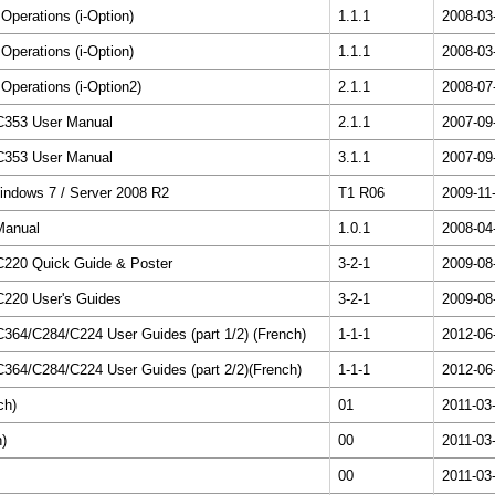
perations (i-Option)
1.1.1
2008-03
perations (i-Option)
1.1.1
2008-03
perations (i-Option2)
2.1.1
2008-07
C353 User Manual
2.1.1
2007-09
C353 User Manual
3.1.1
2007-09
Windows 7 / Server 2008 R2
T1 R06
2009-11
Manual
1.0.1
2008-04
C220 Quick Guide & Poster
3-2-1
2009-08
C220 User's Guides
3-2-1
2009-08
364/C284/C224 User Guides (part 1/2) (French)
1-1-1
2012-06
364/C284/C224 User Guides (part 2/2)(French)
1-1-1
2012-06
ch)
01
2011-03
)
00
2011-03
00
2011-03