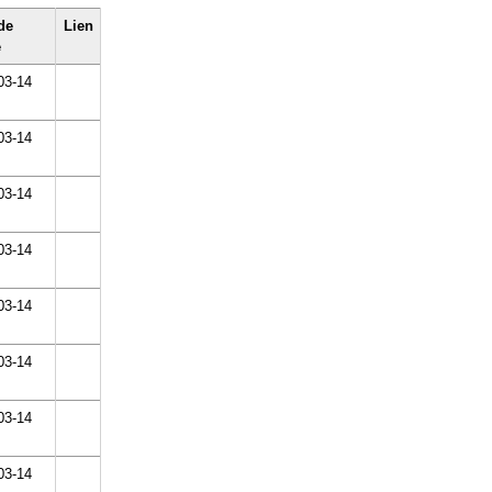
de
Lien
e
03-14
03-14
03-14
03-14
03-14
03-14
03-14
03-14