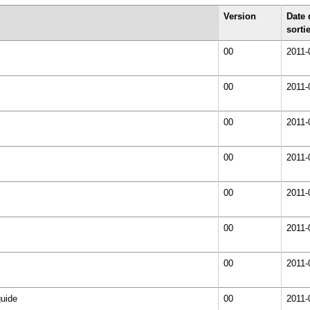
Version
Date 
sorti
00
2011-
00
2011-
00
2011-
00
2011-
00
2011-
00
2011-
00
2011-
guide
00
2011-