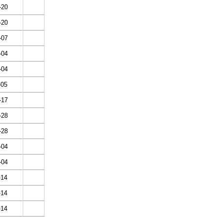
-20
-20
-07
-04
-04
-05
-17
-28
-28
-04
-04
-14
-14
-14