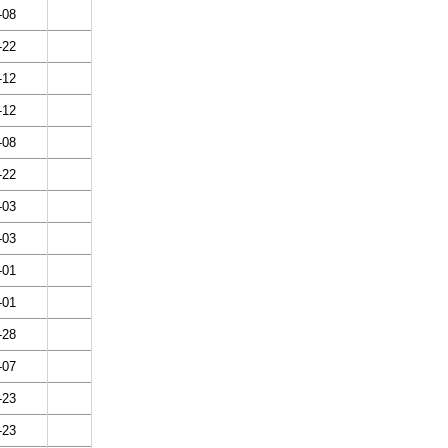
-08
-22
-12
-12
-08
-22
-03
-03
-01
-01
-28
-07
-23
-23