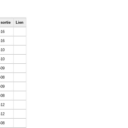
 sortie
Lien
-16
-16
-10
-10
-09
-08
-09
-08
-12
-12
-08