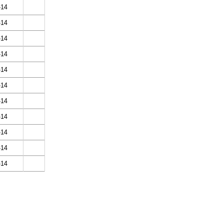
-14
-14
-14
-14
-14
-14
-14
-14
-14
-14
-14