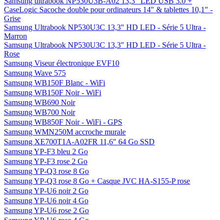
Samsung ultrabook NP530U3B-A02 13,3" LED USB 3.0 +
CaseLogic Sacoche double pour ordinateurs 14" & tablettes 10,1" -
Grise
Samsung Ultrabook NP530U3C 13,3" HD LED - Série 5 Ultra -
Marron
Samsung Ultrabook NP530U3C 13,3" HD LED - Série 5 Ultra -
Rose
Samsung Viseur électronique EVF10
Samsung Wave 575
Samsung WB150F Blanc - WiFi
Samsung WB150F Noir - WiFi
Samsung WB690 Noir
Samsung WB700 Noir
Samsung WB850F Noir - WiFi - GPS
Samsung WMN250M accroche murale
Samsung XE700T1A-A02FR 11,6" 64 Go SSD
Samsung YP-F3 bleu 2 Go
Samsung YP-F3 rose 2 Go
Samsung YP-Q3 rose 8 Go
Samsung YP-Q3 rose 8 Go + Casque JVC HA-S155-P rose
Samsung YP-U6 noir 2 Go
Samsung YP-U6 noir 4 Go
Samsung YP-U6 rose 2 Go