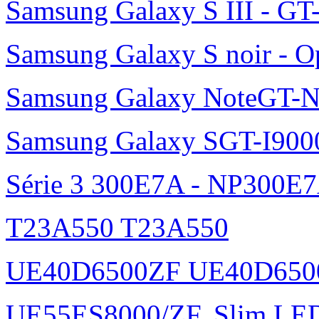
Samsung Galaxy S III - GT
Samsung Galaxy S noir - O
Samsung Galaxy NoteGT-
Samsung Galaxy SGT-I900
Série 3 300E7A - NP300E
T23A550 T23A550
UE40D6500ZF UE40D650
UE55ES8000/ZF, Slim L