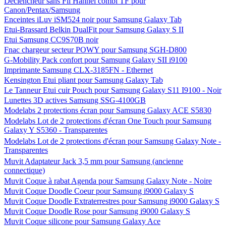
Déclencheur sans Fil Hahnel combi TF pour
Canon/Pentax/Samsung
Enceintes iLuv iSM524 noir pour Samsung Galaxy Tab
Etui-Brassard Belkin DualFit pour Samsung Galaxy S II
Etui Samsung CC9S70B noir
Fnac chargeur secteur POWY pour Samsung SGH-D800
G-Mobility Pack confort pour Samsung Galaxy SII i9100
Imprimante Samsung CLX-3185FN - Ethernet
Kensington Etui pliant pour Samsung Galaxy Tab
Le Tanneur Etui cuir Pouch pour Samsung Galaxy S11 I9100 - Noir
Lunettes 3D actives Samsung SSG-4100GB
Modelabs 2 protections écran pour Samsung Galaxy ACE S5830
Modelabs Lot de 2 protections d'écran One Touch pour Samsung
Galaxy Y S5360 - Transparentes
Modelabs Lot de 2 protections d'écran pour Samsung Galaxy Note -
Transparentes
Muvit Adaptateur Jack 3,5 mm pour Samsung (ancienne
connectique)
Muvit Coque à rabat Agenda pour Samsung Galaxy Note - Noire
Muvit Coque Doodle Coeur pour Samsung i9000 Galaxy S
Muvit Coque Doodle Extraterrestres pour Samsung i9000 Galaxy S
Muvit Coque Doodle Rose pour Samsung i9000 Galaxy S
Muvit Coque silicone pour Samsung Galaxy Ace