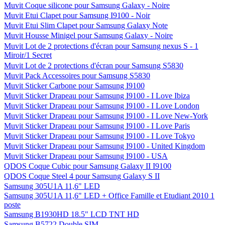
Muvit Coque silicone pour Samsung Galaxy - Noire
Muvit Etui Clapet pour Samsung I9100 - Noir
Muvit Etui Slim Clapet pour Samsung Galaxy Note
Muvit Housse Minigel pour Samsung Galaxy - Noire
Muvit Lot de 2 protections d'écran pour Samsung nexus S - 1
Miroir/1 Secret
Muvit Lot de 2 protections d'écran pour Samsung S5830
Muvit Pack Accessoires pour Samsung S5830
Muvit Sticker Carbone pour Samsung I9100
Muvit Sticker Drapeau pour Samsung I9100 - I Love Ibiza
Muvit Sticker Drapeau pour Samsung I9100 - I Love London
Muvit Sticker Drapeau pour Samsung I9100 - I Love New-York
Muvit Sticker Drapeau pour Samsung I9100 - I Love Paris
Muvit Sticker Drapeau pour Samsung I9100 - I Love Tokyo
Muvit Sticker Drapeau pour Samsung I9100 - United Kingdom
Muvit Sticker Drapeau pour Samsung I9100 - USA
QDOS Coque Cubic pour Samsung Galaxy II I9100
QDOS Coque Steel 4 pour Samsung Galaxy S II
Samsung 305U1A 11,6" LED
Samsung 305U1A 11,6" LED + Office Famille et Etudiant 2010 1
poste
Samsung B1930HD 18.5" LCD TNT HD
Samsung B5722 Double SIM