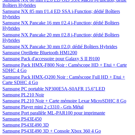
Boîtiers Hybrides
Samsung NX 85 mm f/1.4 ED SSA i-Function; dédié Boîtiers
Hybrides
Samsung NX Pancake 16 mm f/2.4 i-Function; dédié Boîtiers
Hybrides
Samsung NX Pancake 20 mm f/2.8 i-Function; dédié Boîtiers
Hybrides
Samsung NX Pancake 30 mm f/2.0; dédié Boîtiers Hybrides
Samsung Oreillette Bluetooth HM1200
Samsung Pack d'accessoire pour Galaxy S II I9100
Samsung Pack HMX-F800 Noir : Caméscope HD + Etui + Carte
SDHC 4 Go
Samsung Pack HMX-Q200 Noir : Caméscope Full HD + Etui +
Carte SDHC 4 Go
Samsung PC portable NP300E5A-S0AFR 15.6"LED
Samsung PL210 Noir
Samsung PL210 Noir + Carte mémoire Lexar MicroSDHC 8 Go
Samsung Player mini 2 c3310 - Gris Métal
Samsung Port parallèle ML-PAR100 pour imprimante
Samsung PS43E450
Samsung PS43E490 3D
Samsung PS43E490 3D + Console Xbox 360 4 Go