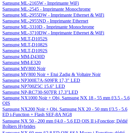
Samsung ML-2165W - Imprimante WiFi
Samsung ML-2545 - Imprimante Monochrome
Samsung ML-2955DW - Imprimante Ethernet & WiFi
Samsung ML-2955ND - Imprimante Ethernet
Samsung ML-3310D - Imprimante Monochrome
Samsung ML-3710DW - Imprimante Ethernet & WiFi
Samsung MLT-D1052S
Samsung MLT-D1082S
Samsung MLT-D1092S
Samsung MM-D430D
Samsung MM-E320
Samsung MV800 Noir
Samsung MV800 Noir + Etui Zadig & Voltaire Noir
Samsung NP300E7A-S09FR 17,3" LED
Samsung NP700Z5C 15.6" LED
Samsung NP-RC730-S07FR 17.3"LED
Samsung NX1000 Noir + Obj. Samsung NX 18 - 55 mm f/3.5 - 5.6
OIS
Samsung NX200 Noir + Obj. Samsung NX 20 - 50 mm f/3.5 - 5.6
ED i-Function + Flash SEF-8A NG8
Samsung NX 50 - 200 mm f/4.0 - 5.6 ED OIS II i-Fonction; Dédié
Boîtiers Hybrides
Samsung NX 60 mm f/2.8 ED OIS SSA Macro i-Function; dédié