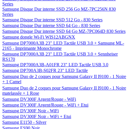
Series
Samsung Disque Dur interne SSD 256 Go MZ-7PC256N 830
Series
Samsung Disque Dur interne SSD 512 Go - 830 Series
Samsung Disque Dur interne SSD 64 Go - 830 Series
Samsung Disque Dur interne SSD 64 Go MZ-7PC064D 830 Series
Samsung dongle Wi-Fi WIS12ABGNX
Samsung DP7000A3B 23" LED Tactile USB 3.0 + Samsung ML-
2165 - Imprimante Monochrome
Samsung DP7000A3B 23" LED Tactile USB 3.0 + Sennheiser
RS170
Samsung DP7000A3B-A01FR 23" LED Tactile USB 3.0
Samsung DP700A3B-S02FR 23" LED Tactile
Samsung Duo de 2 coques pour Samsung Galaxy II I9100 - 1 Noire
+ 1 Camel
Samsung Duo de 2 coques pour Samsung Galaxy II I9100 - 1 Noire
matelassée + 1 Rose
Samsung DV300F Argent/Rouge - WiFi
Samsung DV300F Argent/Rouge - WiFi + Etui
Samsung DV300F Noir - WiFi
Samsung DV300F Noir - WiFi + Etui
Samsung E1150 - Silver
Samsung ES90 Noir