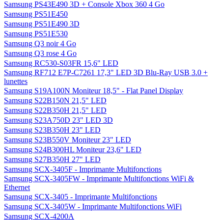
Samsung PS43E490 3D + Console Xbox 360 4 Go
Samsung PS51E450
Samsung PS51E490 3D
Samsung PS51E530
Samsung Q3 noir 4 Go
Samsung Q3 rose 4 Go
Samsung RC530-S03FR 15,6" LED
Samsung RF712 E7P-C7261 17,3" LED 3D Blu-Ray USB 3.0 +
lunettes
Samsung S19A100N Moniteur 18,5" - Flat Panel Display
Samsung S22B150N 21,5" LED
Samsung S22B350H 21,5" LED
Samsung S23A750D 23" LED 3D
Samsung S23B350H 23" LED
Samsung S23B550V Moniteur 23" LED
Samsung S24B300HL Moniteur 23,6" LED
Samsung S27B350H 27" LED
Samsung SCX-3405F - Imprimante Multifonctions
Samsung SCX-3405FW - Imprimante Multifonctions WiFi &
Ethernet
Samsung SCX-3405 - Imprimante Multifonctions
Samsung SCX-3405W - Imprimante Multifonctions WiFi
Samsung SCX-4200A