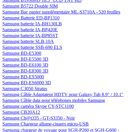
Samsung B1930HD 18.5" LCD TNT HD
Samsung B5722 Double SIM
Samsung Bac papier supplémentaire ML-S3710A - 520 feuilles
Samsung Batterie ED-BP1310
Samsung batterie IA-BH130LB
Samsung batterie IA-BP420E
Samsung batterie IA-BP85ST
Samsung batterie SLB-10A
Samsung batterie SSB-690 ELS
Samsung BD-E5300
Samsung BD-E5500 3D
Samsung BD-E6100 3D
Samsung BD-E8300 3D
Samsung BD-ES5000
Samsung BD-ES6000 3D
Samsung C3050 Stratus
Samsung Câble Adaptateur HDTV pour Galaxy Tab 8.9" / 10.1"
Samsung Câble data pour téléphones mobiles Samsung
Samsung caméra Skype CY-STC1100
Samsung CB20A12
Samsung Ch@t335 - GT-S3350 - Noir
Samsung Chargeur allume-cigares micro-USB
Samsung chargeur de voyage pour SGH-P260 et SGH-G600 -