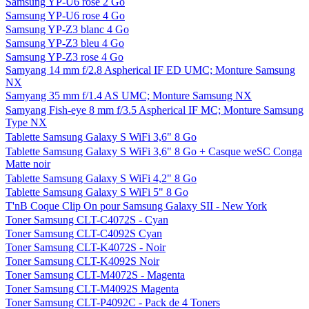
Samsung YP-U6 rose 2 Go
Samsung YP-U6 rose 4 Go
Samsung YP-Z3 blanc 4 Go
Samsung YP-Z3 bleu 4 Go
Samsung YP-Z3 rose 4 Go
Samyang 14 mm f/2.8 Aspherical IF ED UMC; Monture Samsung
NX
Samyang 35 mm f/1.4 AS UMC; Monture Samsung NX
Samyang Fish-eye 8 mm f/3.5 Aspherical IF MC; Monture Samsung
Type NX
Tablette Samsung Galaxy S WiFi 3,6" 8 Go
Tablette Samsung Galaxy S WiFi 3,6" 8 Go + Casque weSC Conga
Matte noir
Tablette Samsung Galaxy S WiFi 4,2" 8 Go
Tablette Samsung Galaxy S WiFi 5" 8 Go
T'nB Coque Clip On pour Samsung Galaxy SII - New York
Toner Samsung CLT-C4072S - Cyan
Toner Samsung CLT-C4092S Cyan
Toner Samsung CLT-K4072S - Noir
Toner Samsung CLT-K4092S Noir
Toner Samsung CLT-M4072S - Magenta
Toner Samsung CLT-M4092S Magenta
Toner Samsung CLT-P4092C - Pack de 4 Toners