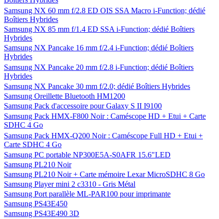
Samsung NX 60 mm f/2.8 ED OIS SSA Macro i-Function; dédié
Boîtiers Hybrides
Samsung NX 85 mm f/1.4 ED SSA i-Function; dédié Boîtiers
Hybrides
Samsung NX Pancake 16 mm f/2.4 i-Function; dédié Boîtiers
Hybrides
Samsung NX Pancake 20 mm f/2.8 i-Function; dédié Boîtiers
Hybrides
Samsung NX Pancake 30 mm f/2.0; dédié Boîtiers Hybrides
Samsung Oreillette Bluetooth HM1200
Samsung Pack d'accessoire pour Galaxy S II I9100
Samsung Pack HMX-F800 Noir : Caméscope HD + Etui + Carte
SDHC 4 Go
Samsung Pack HMX-Q200 Noir : Caméscope Full HD + Etui +
Carte SDHC 4 Go
Samsung PC portable NP300E5A-S0AFR 15.6"LED
Samsung PL210 Noir
Samsung PL210 Noir + Carte mémoire Lexar MicroSDHC 8 Go
Samsung Player mini 2 c3310 - Gris Métal
Samsung Port parallèle ML-PAR100 pour imprimante
Samsung PS43E450
Samsung PS43E490 3D