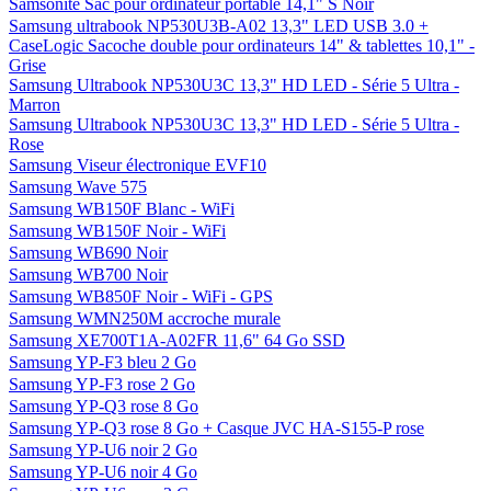
Samsonite Sac pour ordinateur portable 14,1" S Noir
Samsung ultrabook NP530U3B-A02 13,3" LED USB 3.0 +
CaseLogic Sacoche double pour ordinateurs 14" & tablettes 10,1" -
Grise
Samsung Ultrabook NP530U3C 13,3" HD LED - Série 5 Ultra -
Marron
Samsung Ultrabook NP530U3C 13,3" HD LED - Série 5 Ultra -
Rose
Samsung Viseur électronique EVF10
Samsung Wave 575
Samsung WB150F Blanc - WiFi
Samsung WB150F Noir - WiFi
Samsung WB690 Noir
Samsung WB700 Noir
Samsung WB850F Noir - WiFi - GPS
Samsung WMN250M accroche murale
Samsung XE700T1A-A02FR 11,6" 64 Go SSD
Samsung YP-F3 bleu 2 Go
Samsung YP-F3 rose 2 Go
Samsung YP-Q3 rose 8 Go
Samsung YP-Q3 rose 8 Go + Casque JVC HA-S155-P rose
Samsung YP-U6 noir 2 Go
Samsung YP-U6 noir 4 Go