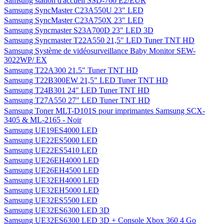
Samsung station d'accueil SSD-760 E2/EUR
Samsung SyncMaster C23A550U 23" LED
Samsung SyncMaster C23A750X 23" LED
Samsung Syncmaster S23A700D 23" LED 3D
Samsung Syncmaster T22A550 21,5" LED Tuner TNT HD
Samsung Système de vidéosurveillance Baby Monitor SEW-
3022WP/ EX
Samsung T22A300 21.5" Tuner TNT HD
Samsung T22B300EW 21,5" LED Tuner TNT HD
Samsung T24B301 24" LED Tuner TNT HD
Samsung T27A550 27" LED Tuner TNT HD
Samsung Toner MLT-D101S pour imprimantes Samsung SCX-
3405 & ML-2165 - Noir
Samsung UE19ES4000 LED
Samsung UE22ES5000 LED
Samsung UE22ES5410 LED
Samsung UE26EH4000 LED
Samsung UE26EH4500 LED
Samsung UE32EH4000 LED
Samsung UE32EH5000 LED
Samsung UE32ES5500 LED
Samsung UE32ES6300 LED 3D
Samsung UE32ES6300 LED 3D + Console Xbox 360 4 Go