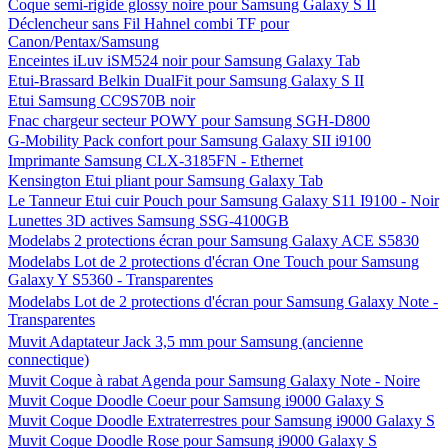
Coque semi-rigide glossy noire pour Samsung Galaxy S II
Déclencheur sans Fil Hahnel combi TF pour
Canon/Pentax/Samsung
Enceintes iLuv iSM524 noir pour Samsung Galaxy Tab
Etui-Brassard Belkin DualFit pour Samsung Galaxy S II
Etui Samsung CC9S70B noir
Fnac chargeur secteur POWY pour Samsung SGH-D800
G-Mobility Pack confort pour Samsung Galaxy SII i9100
Imprimante Samsung CLX-3185FN - Ethernet
Kensington Etui pliant pour Samsung Galaxy Tab
Le Tanneur Etui cuir Pouch pour Samsung Galaxy S11 I9100 - Noir
Lunettes 3D actives Samsung SSG-4100GB
Modelabs 2 protections écran pour Samsung Galaxy ACE S5830
Modelabs Lot de 2 protections d'écran One Touch pour Samsung
Galaxy Y S5360 - Transparentes
Modelabs Lot de 2 protections d'écran pour Samsung Galaxy Note -
Transparentes
Muvit Adaptateur Jack 3,5 mm pour Samsung (ancienne
connectique)
Muvit Coque à rabat Agenda pour Samsung Galaxy Note - Noire
Muvit Coque Doodle Coeur pour Samsung i9000 Galaxy S
Muvit Coque Doodle Extraterrestres pour Samsung i9000 Galaxy S
Muvit Coque Doodle Rose pour Samsung i9000 Galaxy S