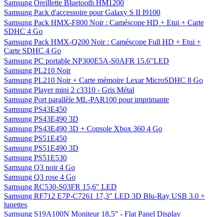
Samsung Oreillette Bluetooth HM1200
Samsung Pack d'accessoire pour Galaxy S II I9100
Samsung Pack HMX-F800 Noir : Caméscope HD + Etui + Carte
SDHC 4 Go
Samsung Pack HMX-Q200 Noir : Caméscope Full HD + Etui +
Carte SDHC 4 Go
Samsung PC portable NP300E5A-S0AFR 15.6"LED
Samsung PL210 Noir
Samsung PL210 Noir + Carte mémoire Lexar MicroSDHC 8 Go
Samsung Player mini 2 c3310 - Gris Métal
Samsung Port parallèle ML-PAR100 pour imprimante
Samsung PS43E450
Samsung PS43E490 3D
Samsung PS43E490 3D + Console Xbox 360 4 Go
Samsung PS51E450
Samsung PS51E490 3D
Samsung PS51E530
Samsung Q3 noir 4 Go
Samsung Q3 rose 4 Go
Samsung RC530-S03FR 15,6" LED
Samsung RF712 E7P-C7261 17,3" LED 3D Blu-Ray USB 3.0 +
lunettes
Samsung S19A100N Moniteur 18,5" - Flat Panel Display