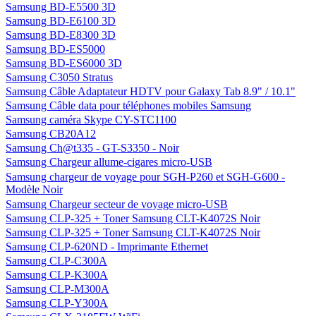
Samsung BD-E5500 3D
Samsung BD-E6100 3D
Samsung BD-E8300 3D
Samsung BD-ES5000
Samsung BD-ES6000 3D
Samsung C3050 Stratus
Samsung Câble Adaptateur HDTV pour Galaxy Tab 8.9" / 10.1"
Samsung Câble data pour téléphones mobiles Samsung
Samsung caméra Skype CY-STC1100
Samsung CB20A12
Samsung Ch@t335 - GT-S3350 - Noir
Samsung Chargeur allume-cigares micro-USB
Samsung chargeur de voyage pour SGH-P260 et SGH-G600 -
Modèle Noir
Samsung Chargeur secteur de voyage micro-USB
Samsung CLP-325 + Toner Samsung CLT-K4072S Noir
Samsung CLP-325 + Toner Samsung CLT-K4072S Noir
Samsung CLP-620ND - Imprimante Ethernet
Samsung CLP-C300A
Samsung CLP-K300A
Samsung CLP-M300A
Samsung CLP-Y300A