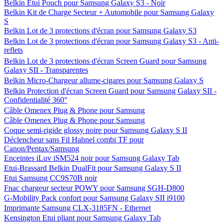
Belkin Etui Pouch pour Samsung Galaxy S3 - Noir
Belkin Kit de Charge Secteur + Automobile pour Samsung Galaxy
S
Belkin Lot de 3 protections d'écran pour Samsung Galaxy S3
Belkin Lot de 3 protections d'écran pour Samsung Galaxy S3 - Anti-
reflets
Belkin Lot de 3 protections d'écran Screen Guard pour Samsung
Galaxy SII - Transparentes
Belkin Micro-Chargeur allume-cigares pour Samsung Galaxy S
Belkin Protection d'écran Screen Guard pour Samsung Galaxy SII -
Confidentialité 360°
Câble Omenex Plug & Phone pour Samsung
Câble Omenex Plug & Phone pour Samsung
Coque semi-rigide glossy noire pour Samsung Galaxy S II
Déclencheur sans Fil Hahnel combi TF pour
Canon/Pentax/Samsung
Enceintes iLuv iSM524 noir pour Samsung Galaxy Tab
Etui-Brassard Belkin DualFit pour Samsung Galaxy S II
Etui Samsung CC9S70B noir
Fnac chargeur secteur POWY pour Samsung SGH-D800
G-Mobility Pack confort pour Samsung Galaxy SII i9100
Imprimante Samsung CLX-3185FN - Ethernet
Kensington Etui pliant pour Samsung Galaxy Tab