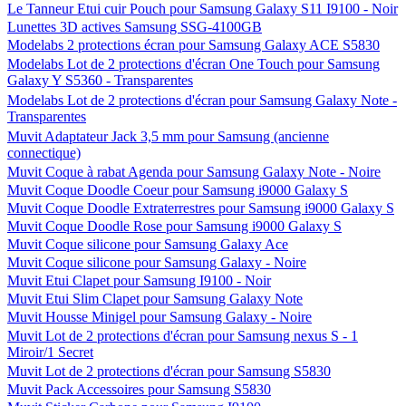
Le Tanneur Etui cuir Pouch pour Samsung Galaxy S11 I9100 - Noir
Lunettes 3D actives Samsung SSG-4100GB
Modelabs 2 protections écran pour Samsung Galaxy ACE S5830
Modelabs Lot de 2 protections d'écran One Touch pour Samsung
Galaxy Y S5360 - Transparentes
Modelabs Lot de 2 protections d'écran pour Samsung Galaxy Note -
Transparentes
Muvit Adaptateur Jack 3,5 mm pour Samsung (ancienne
connectique)
Muvit Coque à rabat Agenda pour Samsung Galaxy Note - Noire
Muvit Coque Doodle Coeur pour Samsung i9000 Galaxy S
Muvit Coque Doodle Extraterrestres pour Samsung i9000 Galaxy S
Muvit Coque Doodle Rose pour Samsung i9000 Galaxy S
Muvit Coque silicone pour Samsung Galaxy Ace
Muvit Coque silicone pour Samsung Galaxy - Noire
Muvit Etui Clapet pour Samsung I9100 - Noir
Muvit Etui Slim Clapet pour Samsung Galaxy Note
Muvit Housse Minigel pour Samsung Galaxy - Noire
Muvit Lot de 2 protections d'écran pour Samsung nexus S - 1
Miroir/1 Secret
Muvit Lot de 2 protections d'écran pour Samsung S5830
Muvit Pack Accessoires pour Samsung S5830