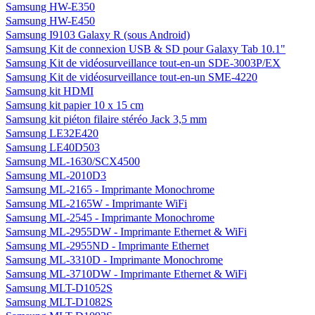
Samsung HW-E350
Samsung HW-E450
Samsung I9103 Galaxy R (sous Android)
Samsung Kit de connexion USB & SD pour Galaxy Tab 10.1"
Samsung Kit de vidéosurveillance tout-en-un SDE-3003P/EX
Samsung Kit de vidéosurveillance tout-en-un SME-4220
Samsung kit HDMI
Samsung kit papier 10 x 15 cm
Samsung kit piéton filaire stéréo Jack 3,5 mm
Samsung LE32E420
Samsung LE40D503
Samsung ML-1630/SCX4500
Samsung ML-2010D3
Samsung ML-2165 - Imprimante Monochrome
Samsung ML-2165W - Imprimante WiFi
Samsung ML-2545 - Imprimante Monochrome
Samsung ML-2955DW - Imprimante Ethernet & WiFi
Samsung ML-2955ND - Imprimante Ethernet
Samsung ML-3310D - Imprimante Monochrome
Samsung ML-3710DW - Imprimante Ethernet & WiFi
Samsung MLT-D1052S
Samsung MLT-D1082S