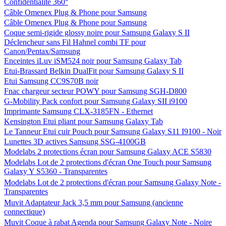
Confidentialité 360°
Câble Omenex Plug & Phone pour Samsung
Câble Omenex Plug & Phone pour Samsung
Coque semi-rigide glossy noire pour Samsung Galaxy S II
Déclencheur sans Fil Hahnel combi TF pour
Canon/Pentax/Samsung
Enceintes iLuv iSM524 noir pour Samsung Galaxy Tab
Etui-Brassard Belkin DualFit pour Samsung Galaxy S II
Etui Samsung CC9S70B noir
Fnac chargeur secteur POWY pour Samsung SGH-D800
G-Mobility Pack confort pour Samsung Galaxy SII i9100
Imprimante Samsung CLX-3185FN - Ethernet
Kensington Etui pliant pour Samsung Galaxy Tab
Le Tanneur Etui cuir Pouch pour Samsung Galaxy S11 I9100 - Noir
Lunettes 3D actives Samsung SSG-4100GB
Modelabs 2 protections écran pour Samsung Galaxy ACE S5830
Modelabs Lot de 2 protections d'écran One Touch pour Samsung
Galaxy Y S5360 - Transparentes
Modelabs Lot de 2 protections d'écran pour Samsung Galaxy Note -
Transparentes
Muvit Adaptateur Jack 3,5 mm pour Samsung (ancienne
connectique)
Muvit Coque à rabat Agenda pour Samsung Galaxy Note - Noire