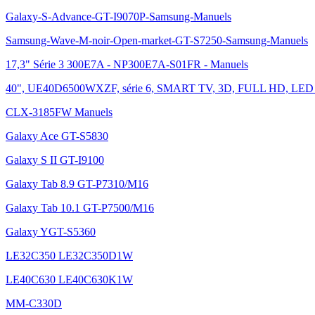
Galaxy-S-Advance-GT-I9070P-Samsung-Manuels
Samsung-Wave-M-noir-Open-market-GT-S7250-Samsung-Manuels
17,3" Série 3 300E7A - NP300E7A-S01FR - Manuels
40", UE40D6500WXZF, série 6, SMART TV, 3D, FULL HD, LED
CLX-3185FW Manuels
Galaxy Ace GT-S5830
Galaxy S II GT-I9100
Galaxy Tab 8.9 GT-P7310/M16
Galaxy Tab 10.1 GT-P7500/M16
Galaxy YGT-S5360
LE32C350 LE32C350D1W
LE40C630 LE40C630K1W
MM-C330D