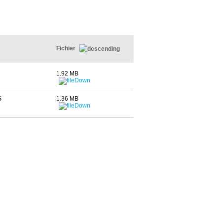
Fichier
1.92 MB
S
1.36 MB