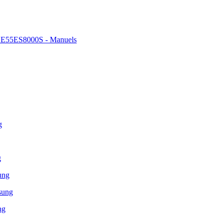
E55ES8000S - Manuels
g
g
ung
sung
ng