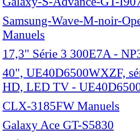
Galaxy-S-Advance-GT-I90
Samsung-Wave-M-noir-Ope
Manuels
17,3" Série 3 300E7A - N
40", UE40D6500WXZF, sé
HD, LED TV - UE40D6500
CLX-3185FW Manuels
Galaxy Ace GT-S5830