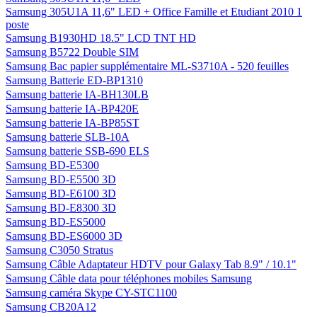
Samsung 305U1A 11,6" LED + Office Famille et Etudiant 2010 1
poste
Samsung B1930HD 18.5" LCD TNT HD
Samsung B5722 Double SIM
Samsung Bac papier supplémentaire ML-S3710A - 520 feuilles
Samsung Batterie ED-BP1310
Samsung batterie IA-BH130LB
Samsung batterie IA-BP420E
Samsung batterie IA-BP85ST
Samsung batterie SLB-10A
Samsung batterie SSB-690 ELS
Samsung BD-E5300
Samsung BD-E5500 3D
Samsung BD-E6100 3D
Samsung BD-E8300 3D
Samsung BD-ES5000
Samsung BD-ES6000 3D
Samsung C3050 Stratus
Samsung Câble Adaptateur HDTV pour Galaxy Tab 8.9" / 10.1"
Samsung Câble data pour téléphones mobiles Samsung
Samsung caméra Skype CY-STC1100
Samsung CB20A12