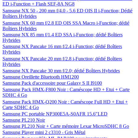
ED i-Function + Flash SEF-8A NG8
Samsung NX 50 - 200 mm f/4.0 - 5.6 ED OIS II i-Fonction; Dédié
Boîtiers Hybrides
Samsung NX 60 mm f/2.8 ED OIS SSA Macro i-Function; dédié
Boîtiers Hybrides
Samsung NX 85 mm f/1.4 ED SSA i-Function; dédié Boîtiers
Hybrides
Samsung NX Pancake 16 mm f/2.4 i-Function; dédié Boîtiers
Hybrides
Samsung NX Pancake 20 mm f/2.8 i-Function; dédié Boîtiers
Hybrides
Samsung NX Pancake 30 mm f/2.0; dédié Boîtiers Hybrides
Samsung Oreillette Bluetooth HM1200
Samsung Pack d'accessoire pour Galaxy S II I9100
Samsung Pack HMX-F800 Noir : Caméscope HD + Etui + Carte
SDHC 4 Go
Samsung Pack HMX-Q200 Noir : Caméscope Full HD + Etui +
Carte SDHC 4 Go
Samsung PC portable NP300E5A-S0AFR 15.6"LED
Samsung PL210 Noir
Samsung PL210 Noir + Carte mémoire Lexar MicroSDHC 8 Go
Samsung Player mini 2 c3310 - Gris Métal