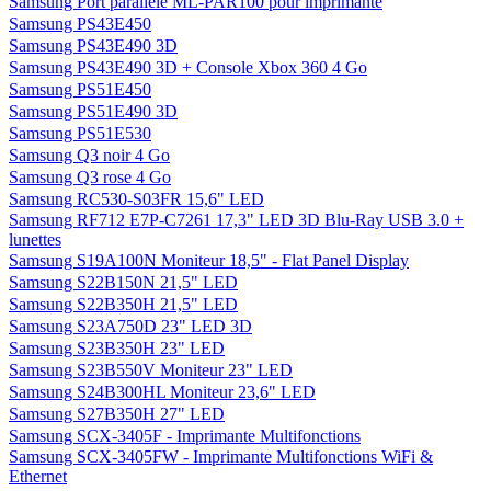
Samsung Port parallèle ML-PAR100 pour imprimante
Samsung PS43E450
Samsung PS43E490 3D
Samsung PS43E490 3D + Console Xbox 360 4 Go
Samsung PS51E450
Samsung PS51E490 3D
Samsung PS51E530
Samsung Q3 noir 4 Go
Samsung Q3 rose 4 Go
Samsung RC530-S03FR 15,6" LED
Samsung RF712 E7P-C7261 17,3" LED 3D Blu-Ray USB 3.0 +
lunettes
Samsung S19A100N Moniteur 18,5" - Flat Panel Display
Samsung S22B150N 21,5" LED
Samsung S22B350H 21,5" LED
Samsung S23A750D 23" LED 3D
Samsung S23B350H 23" LED
Samsung S23B550V Moniteur 23" LED
Samsung S24B300HL Moniteur 23,6" LED
Samsung S27B350H 27" LED
Samsung SCX-3405F - Imprimante Multifonctions
Samsung SCX-3405FW - Imprimante Multifonctions WiFi &
Ethernet