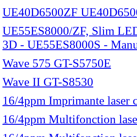
UE40D6500ZF UE40D650
UE55ES8000/ZF, Slim L
3D - UE55ES8000S - Manu
Wave 575 GT-S5750E
Wave II GT-S8530
16/4ppm Imprimante laser 
16/4ppm Multifonction la