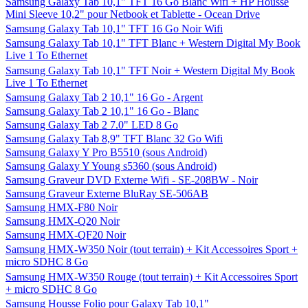
Samsung Galaxy Tab 10,1" TFT 16 Go Blanc Wifi + HP Housse
Mini Sleeve 10,2" pour Netbook et Tablette - Ocean Drive
Samsung Galaxy Tab 10,1" TFT 16 Go Noir Wifi
Samsung Galaxy Tab 10,1" TFT Blanc + Western Digital My Book
Live 1 To Ethernet
Samsung Galaxy Tab 10,1" TFT Noir + Western Digital My Book
Live 1 To Ethernet
Samsung Galaxy Tab 2 10,1" 16 Go - Argent
Samsung Galaxy Tab 2 10,1" 16 Go - Blanc
Samsung Galaxy Tab 2 7.0" LED 8 Go
Samsung Galaxy Tab 8,9" TFT Blanc 32 Go Wifi
Samsung Galaxy Y Pro B5510 (sous Android)
Samsung Galaxy Y Young s5360 (sous Android)
Samsung Graveur DVD Externe Wifi - SE-208BW - Noir
Samsung Graveur Externe BluRay SE-506AB
Samsung HMX-F80 Noir
Samsung HMX-Q20 Noir
Samsung HMX-QF20 Noir
Samsung HMX-W350 Noir (tout terrain) + Kit Accessoires Sport +
micro SDHC 8 Go
Samsung HMX-W350 Rouge (tout terrain) + Kit Accessoires Sport
+ micro SDHC 8 Go
Samsung Housse Folio pour Galaxy Tab 10,1"