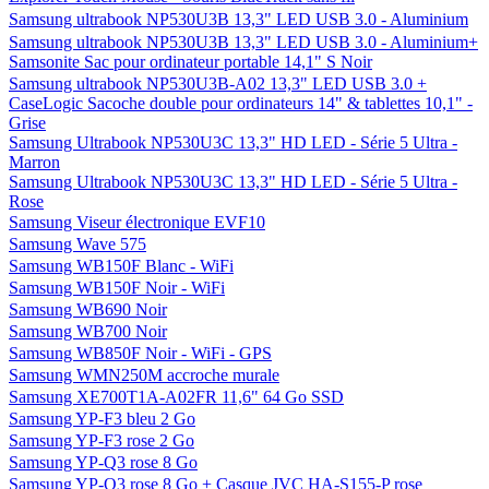
Samsung ultrabook NP530U3B 13,3" LED USB 3.0 - Aluminium
Samsung ultrabook NP530U3B 13,3" LED USB 3.0 - Aluminium+
Samsonite Sac pour ordinateur portable 14,1" S Noir
Samsung ultrabook NP530U3B-A02 13,3" LED USB 3.0 +
CaseLogic Sacoche double pour ordinateurs 14" & tablettes 10,1" -
Grise
Samsung Ultrabook NP530U3C 13,3" HD LED - Série 5 Ultra -
Marron
Samsung Ultrabook NP530U3C 13,3" HD LED - Série 5 Ultra -
Rose
Samsung Viseur électronique EVF10
Samsung Wave 575
Samsung WB150F Blanc - WiFi
Samsung WB150F Noir - WiFi
Samsung WB690 Noir
Samsung WB700 Noir
Samsung WB850F Noir - WiFi - GPS
Samsung WMN250M accroche murale
Samsung XE700T1A-A02FR 11,6" 64 Go SSD
Samsung YP-F3 bleu 2 Go
Samsung YP-F3 rose 2 Go
Samsung YP-Q3 rose 8 Go
Samsung YP-Q3 rose 8 Go + Casque JVC HA-S155-P rose