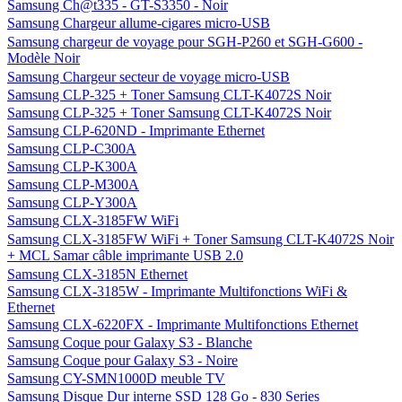
Samsung Ch@t335 - GT-S3350 - Noir
Samsung Chargeur allume-cigares micro-USB
Samsung chargeur de voyage pour SGH-P260 et SGH-G600 -
Modèle Noir
Samsung Chargeur secteur de voyage micro-USB
Samsung CLP-325 + Toner Samsung CLT-K4072S Noir
Samsung CLP-325 + Toner Samsung CLT-K4072S Noir
Samsung CLP-620ND - Imprimante Ethernet
Samsung CLP-C300A
Samsung CLP-K300A
Samsung CLP-M300A
Samsung CLP-Y300A
Samsung CLX-3185FW WiFi
Samsung CLX-3185FW WiFi + Toner Samsung CLT-K4072S Noir
+ MCL Samar câble imprimante USB 2.0
Samsung CLX-3185N Ethernet
Samsung CLX-3185W - Imprimante Multifonctions WiFi &
Ethernet
Samsung CLX-6220FX - Imprimante Multifonctions Ethernet
Samsung Coque pour Galaxy S3 - Blanche
Samsung Coque pour Galaxy S3 - Noire
Samsung CY-SMN1000D meuble TV
Samsung Disque Dur interne SSD 128 Go - 830 Series