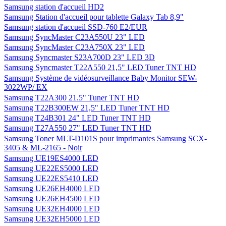
Samsung station d'accueil HD2
Samsung Station d'accueil pour tablette Galaxy Tab 8,9"
Samsung station d'accueil SSD-760 E2/EUR
Samsung SyncMaster C23A550U 23" LED
Samsung SyncMaster C23A750X 23" LED
Samsung Syncmaster S23A700D 23" LED 3D
Samsung Syncmaster T22A550 21,5" LED Tuner TNT HD
Samsung Système de vidéosurveillance Baby Monitor SEW-
3022WP/ EX
Samsung T22A300 21.5" Tuner TNT HD
Samsung T22B300EW 21,5" LED Tuner TNT HD
Samsung T24B301 24" LED Tuner TNT HD
Samsung T27A550 27" LED Tuner TNT HD
Samsung Toner MLT-D101S pour imprimantes Samsung SCX-
3405 & ML-2165 - Noir
Samsung UE19ES4000 LED
Samsung UE22ES5000 LED
Samsung UE22ES5410 LED
Samsung UE26EH4000 LED
Samsung UE26EH4500 LED
Samsung UE32EH4000 LED
Samsung UE32EH5000 LED