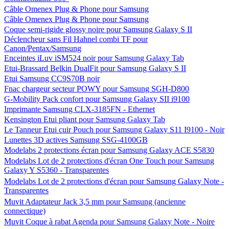
Câble Omenex Plug & Phone pour Samsung
Câble Omenex Plug & Phone pour Samsung
Coque semi-rigide glossy noire pour Samsung Galaxy S II
Déclencheur sans Fil Hahnel combi TF pour
Canon/Pentax/Samsung
Enceintes iLuv iSM524 noir pour Samsung Galaxy Tab
Etui-Brassard Belkin DualFit pour Samsung Galaxy S II
Etui Samsung CC9S70B noir
Fnac chargeur secteur POWY pour Samsung SGH-D800
G-Mobility Pack confort pour Samsung Galaxy SII i9100
Imprimante Samsung CLX-3185FN - Ethernet
Kensington Etui pliant pour Samsung Galaxy Tab
Le Tanneur Etui cuir Pouch pour Samsung Galaxy S11 I9100 - Noir
Lunettes 3D actives Samsung SSG-4100GB
Modelabs 2 protections écran pour Samsung Galaxy ACE S5830
Modelabs Lot de 2 protections d'écran One Touch pour Samsung
Galaxy Y S5360 - Transparentes
Modelabs Lot de 2 protections d'écran pour Samsung Galaxy Note -
Transparentes
Muvit Adaptateur Jack 3,5 mm pour Samsung (ancienne
connectique)
Muvit Coque à rabat Agenda pour Samsung Galaxy Note - Noire