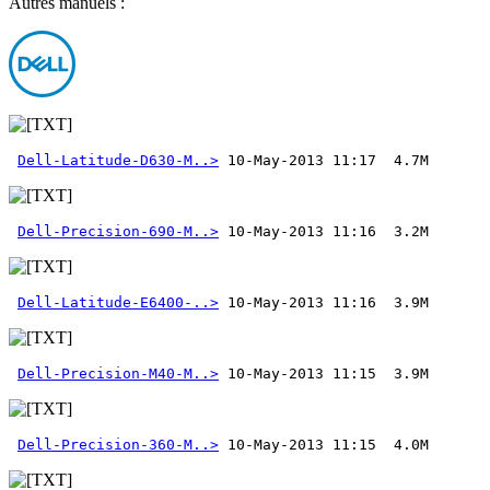
Autres manuels :
Dell-Latitude-D630-M..>
Dell-Precision-690-M..>
Dell-Latitude-E6400-..>
Dell-Precision-M40-M..>
Dell-Precision-360-M..>