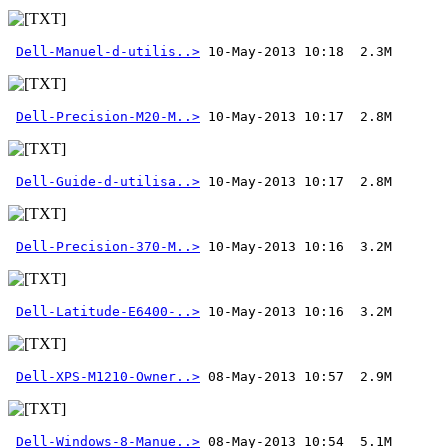
Dell-Manuel-d-utilis..>
Dell-Precision-M20-M..>
Dell-Guide-d-utilisa..>
Dell-Precision-370-M..>
Dell-Latitude-E6400-..>
Dell-XPS-M1210-Owner..>
Dell-Windows-8-Manue..>