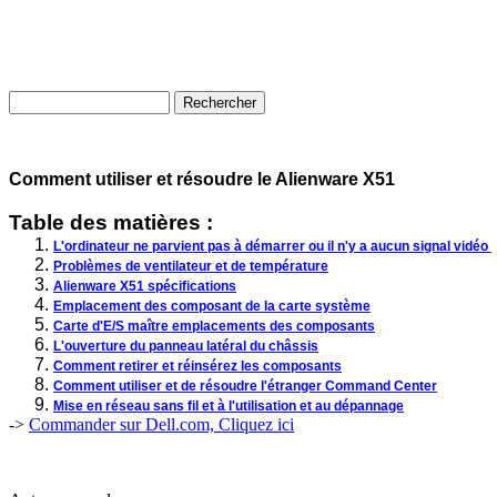
Comment utiliser et résoudre le Alienware X51
Table des matières :
L'ordinateur ne parvient pas à démarrer ou il n'y a aucun signal vidéo
Problèmes de ventilateur et de température
Alienware X51 spécifications
Emplacement des composant de la carte système
Carte d'E/S maître emplacements des composants
L'ouverture du panneau latéral du châssis
Comment retirer et réinsérez les composants
Comment utiliser et de résoudre l'étranger Command Center
Mise en réseau sans fil et à l'utilisation et au dépannage
->
Commander sur Dell.com, Cliquez ici