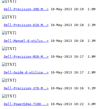
Dell-Precision-390-M..>
Dell-Precision-610-M..>
Dell-Manuel-d-utilis..>
Dell-Precision-M20-M..>
Dell-Guide-d-utilisa..>
Dell-Precision-370-M..>
 10-May-2013 10:16  3.2M 
Dell-PowerEdge-T100-..>