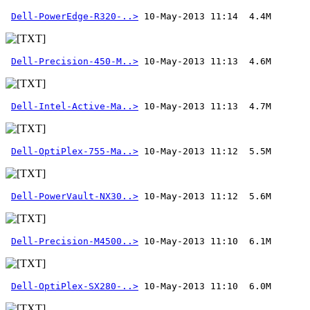
Dell-PowerEdge-R320-..>
Dell-Precision-450-M..>
Dell-Intel-Active-Ma..>
Dell-OptiPlex-755-Ma..>
Dell-PowerVault-NX30..>
Dell-Precision-M4500..>
Dell-OptiPlex-SX280-..>