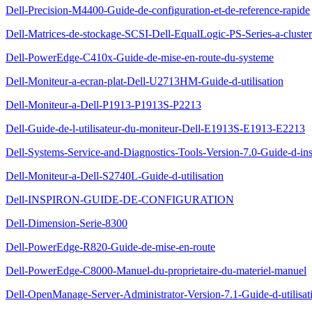
Dell-Precision-M4400-Guide-de-configuration-et-de-reference-rapide
Dell-Matrices-de-stockage-SCSI-Dell-EqualLogic-PS-Series-a-cluste
Dell-PowerEdge-C410x-Guide-de-mise-en-route-du-systeme
Dell-Moniteur-a-ecran-plat-Dell-U2713HM-Guide-d-utilisation
Dell-Moniteur-a-Dell-P1913-P1913S-P2213
Dell-Guide-de-l-utilisateur-du-moniteur-Dell-E1913S-E1913-E2213
Dell-Systems-Service-and-Diagnostics-Tools-Version-7.0-Guide-d-inst
Dell-Moniteur-a-Dell-S2740L-Guide-d-utilisation
Dell-INSPIRON-GUIDE-DE-CONFIGURATION
Dell-Dimension-Serie-8300
Dell-PowerEdge-R820-Guide-de-mise-en-route
Dell-PowerEdge-C8000-Manuel-du-proprietaire-du-materiel-manuel
Dell-OpenManage-Server-Administrator-Version-7.1-Guide-d-utilisat