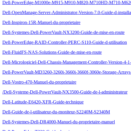
Dell-PowerEdge-M1000e-M915-M910-M820-M710HD-M710-M620-M
Dell-OpenManage-Server-Administrator-Version-7.0-Guide-d-installa
Dell-Inspiron-15R-Manuel-du-proprietaire
Dell-Systemes-Dell-PowerVault-NX3200-Guide-de-mise-en-route
Dell-PowerEdge-RAID-Controller-PERC-S110-Guide-d-utilisation
Dell-FluidFS-NAS-Solutions-Guide-de-mise-en-route
Dell-Micrologiciel-Dell-Chassis-Management-Controller-Version-4-1-
Dell-PowerVault-MD3260-3260i-3660i-3660f-3060e-Storage-Arrays-
Dell-Vostro-470-Manuel-du-proprietaire
/Dell-Systeme-Dell-PowerVault-NX3500-Guide-de-l-administrateur
Dell-Latitude-E6420-XFR-Guide-technique
Dell-Guide-de-l-utilisateur-du-moniteur-S2240M-S2340M
Dell-Systemes-Dell-DR4000-Manuel-du-proprietaire-manuel