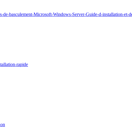
rs-de-basculement-Microsoft-Windows-Server-Guide-d-installation-et-
allation-rapide
ion