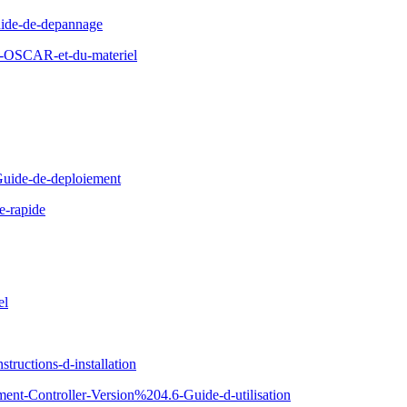
ide-de-depannage
d-OSCAR-et-du-materiel
uide-de-deploiement
e-rapide
el
ructions-d-installation
ent-Controller-Version%204.6-Guide-d-utilisation