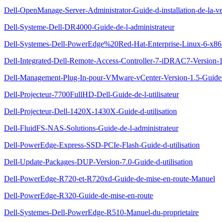
Dell-OpenManage-Server-Administrator-Guide-d-installation-de-la-ve
Dell-Systeme-Dell-DR4000-Guide-de-l-administrateur
Dell-Systemes-Dell-PowerEdge%20Red-Hat-Enterprise-Linux-6-x86_64-
Dell-Integrated-Dell-Remote-Access-Controller-7-iDRAC7-Version-1.
Dell-Management-Plug-In-pour-VMware-vCenter-Version-1.5-Guide-d
Dell-Projecteur-7700FullHD-Dell-Guide-de-l-utilisateur
Dell-Projecteur-Dell-1420X-1430X-Guide-d-utilisation
Dell-FluidFS-NAS-Solutions-Guide-de-l-administrateur
Dell-PowerEdge-Express-SSD-PCIe-Flash-Guide-d-utilisation
Dell-Update-Packages-DUP-Version-7.0-Guide-d-utilisation
Dell-PowerEdge-R720-et-R720xd-Guide-de-mise-en-route-Manuel
Dell-PowerEdge-R320-Guide-de-mise-en-route
Dell-Systemes-Dell-PowerEdge-R510-Manuel-du-proprietaire