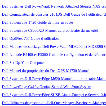
Dell-Systemes-Dell-PowerVault-Network-Attached-Storage-NAS-Gu
Dell-Commutateur-de-consoles-2161DS-Dell-Guide-de-l-utilisateur-
Dell-PowerEdge-T420-Guide-de-mise-en-route
Dell-PowerEdge-C8000XD-Manuel-du-proprietaire-du-materiel
Dell-OptiPlex-755-Guide-d-utilisation
Dell-Matrices-de-stockage-Dell-PowerVault-MD3200i-et-MD3220i-G
Dell-Latitude-E5400-et-E5500-Guide-de-configuration-et-de-referenc
Dell-Set-Up-Your-Computer
Dell-Manuel-du-proprietaire-du-Dell-XPS-M1730-Manuel
Dell-Systemes-Dell-PowerEdge-M620-Manuel-du-proprietaire-Manu
Dell-PowerEdge-C410x-Getting-Started-With-Your-System
Dell-Systemes-Dell-PowerEdge-SUSE-Linux-Enterprise-Server-10-Inst
Dell-Utilitaires-de-gestion-du-Dell-OpenManage-Baseboard-Managem