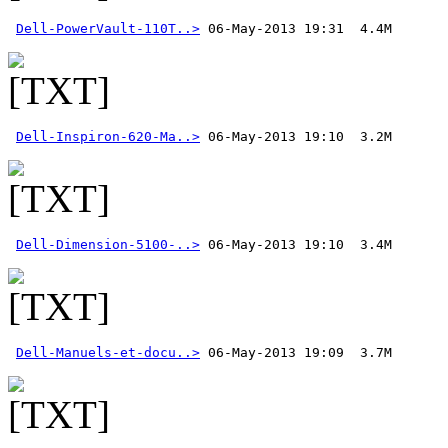
Dell-PowerVault-110T..>
Dell-Inspiron-620-Ma..>
Dell-Dimension-5100-..>
Dell-Manuels-et-docu..>