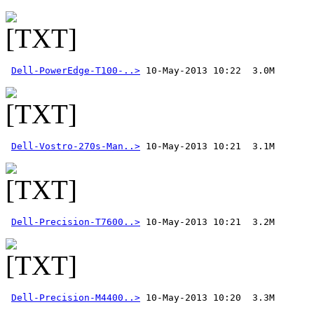
Dell-PowerEdge-T100-..>
Dell-Vostro-270s-Man..>
Dell-Precision-T7600..>
Dell-Precision-M4400..>