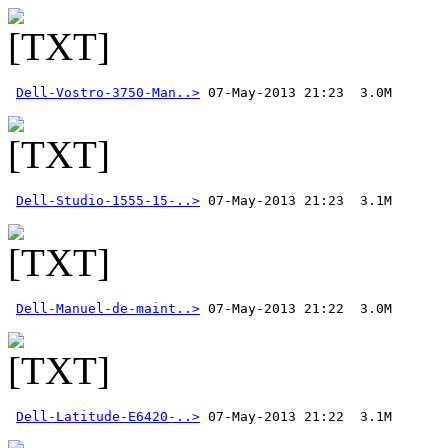
Dell-Vostro-3750-Man..>
Dell-Studio-1555-15-..>
Dell-Manuel-de-maint..>
Dell-Latitude-E6420-..>