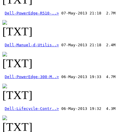
Dell-PowerEdge-R510-..>
Dell-Manuel-d-Utilis..>
Dell-PowerEdge-300-M..>
Dell-Lifecycle-Contr..>