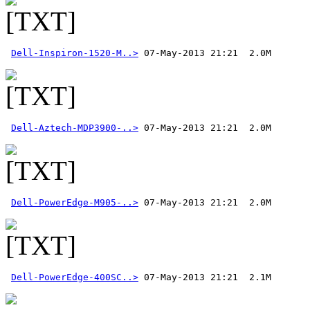
Dell-Inspiron-1520-M..>
Dell-Aztech-MDP3900-..>
Dell-PowerEdge-M905-..>
Dell-PowerEdge-400SC..>