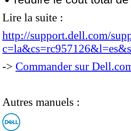
Lire la suite :
http://support.dell.com/sup
c=la&cs=rc957126&l=es
->
Commander sur Dell.com,
Autres manuels :