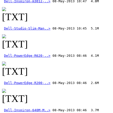
Dell-Inspiron-m301z-..>
Dell-Studio-Slim-Man..>
Dell-PowerEdge-R620-..>
Dell-PowerEdge-R200-..>
Dell-Inspiron-640M-M..>