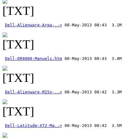
Dell-Alienware-Area-..>
Dell-DR4000-Manuels.htm
Dell-Alienware-M15x-..>
Dell-Latitude-XT2-Ma..>