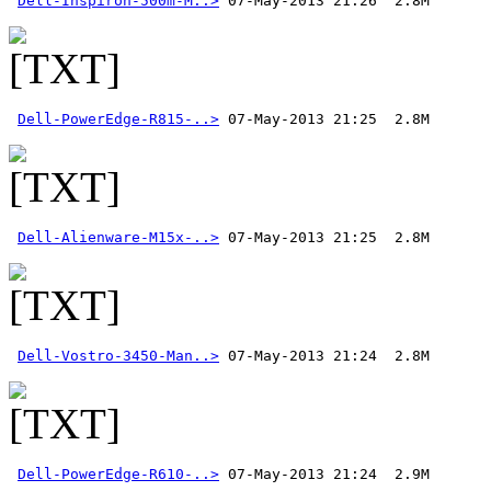
Dell-Inspiron-500m-M..>
Dell-PowerEdge-R815-..>
Dell-Alienware-M15x-..>
Dell-Vostro-3450-Man..>
Dell-PowerEdge-R610-..>