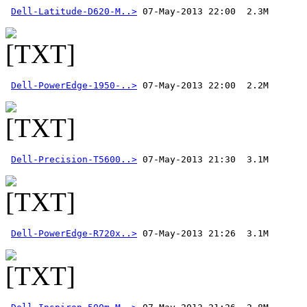
Dell-Latitude-D620-M..>
Dell-PowerEdge-1950-..>
Dell-Precision-T5600..>
Dell-PowerEdge-R720x..>