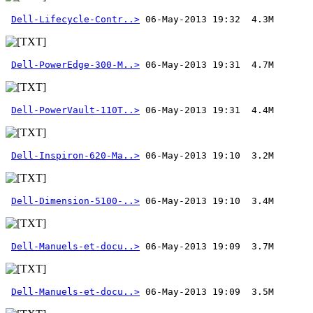
Dell-Lifecycle-Contr..>
Dell-PowerEdge-300-M..>
Dell-PowerVault-110T..>
Dell-Inspiron-620-Ma..>
Dell-Dimension-5100-..>
Dell-Manuels-et-docu..>
Dell-Manuels-et-docu..>