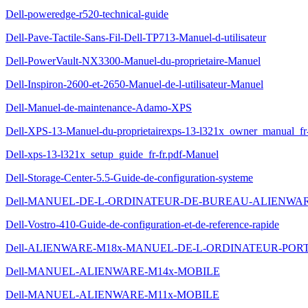
Dell-poweredge-r520-technical-guide
Dell-Pave-Tactile-Sans-Fil-Dell-TP713-Manuel-d-utilisateur
Dell-PowerVault-NX3300-Manuel-du-proprietaire-Manuel
Dell-Inspiron-2600-et-2650-Manuel-de-l-utilisateur-Manuel
Dell-Manuel-de-maintenance-Adamo-XPS
Dell-XPS-13-Manuel-du-proprietairexps-13-l321x_owner_manual_fr-
Dell-xps-13-l321x_setup_guide_fr-fr.pdf-Manuel
Dell-Storage-Center-5.5-Guide-de-configuration-systeme
Dell-MANUEL-DE-L-ORDINATEUR-DE-BUREAU-ALIENWA
Dell-Vostro-410-Guide-de-configuration-et-de-reference-rapide
Dell-ALIENWARE-M18x-MANUEL-DE-L-ORDINATEUR-POR
Dell-MANUEL-ALIENWARE-M14x-MOBILE
Dell-MANUEL-ALIENWARE-M11x-MOBILE