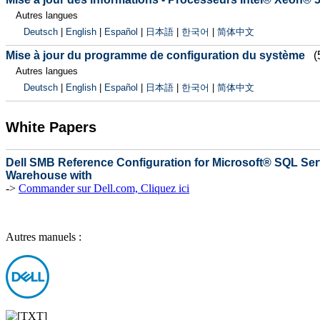
Autres langues
Deutsch
|
English
|
Español
|
日本語
|
한국어
|
简体中文
Mise à jour du programme de configuration du système
(
Autres langues
Deutsch
|
English
|
Español
|
日本語
|
한국어
|
简体中文
White Papers
Dell SMB Reference Configuration for Microsoft® SQL Ser
Warehouse with
->
Commander sur Dell.com, Cliquez ici
Autres manuels :