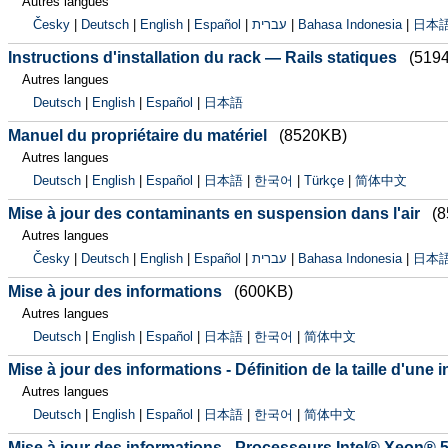
Autres langues
Česky
|
Deutsch
|
English
|
Español
|
עברית
|
Bahasa Indonesia
|
日本
Instructions d'installation du rack — Rails statiques
(519
Autres langues
Deutsch
|
English
|
Español
|
日本語
Manuel du propriétaire du matériel
(8520KB)
Autres langues
Deutsch
|
English
|
Español
|
日本語
|
한국어
|
Türkçe
|
简体中文
Mise à jour des contaminants en suspension dans l'air
(
Autres langues
Česky
|
Deutsch
|
English
|
Español
|
עברית
|
Bahasa Indonesia
|
日本
Mise à jour des informations
(600KB)
Autres langues
Deutsch
|
English
|
Español
|
日本語
|
한국어
|
简体中文
Mise à jour des informations - Définition de la taille d'une 
Autres langues
Deutsch
|
English
|
Español
|
日本語
|
한국어
|
简体中文
Mise à jour des informations - Processeurs Intel® Xeon® 