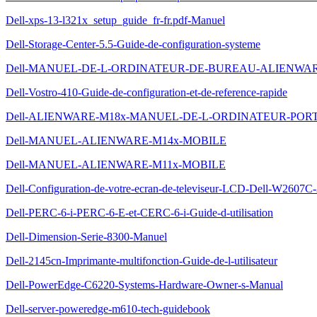
Dell-xps-13-l321x_setup_guide_fr-fr.pdf-Manuel
Dell-Storage-Center-5.5-Guide-de-configuration-systeme
Dell-MANUEL-DE-L-ORDINATEUR-DE-BUREAU-ALIENWA
Dell-Vostro-410-Guide-de-configuration-et-de-reference-rapide
Dell-ALIENWARE-M18x-MANUEL-DE-L-ORDINATEUR-POR
Dell-MANUEL-ALIENWARE-M14x-MOBILE
Dell-MANUEL-ALIENWARE-M11x-MOBILE
Dell-Configuration-de-votre-ecran-de-televiseur-LCD-Dell-W2607C
Dell-PERC-6-i-PERC-6-E-et-CERC-6-i-Guide-d-utilisation
Dell-Dimension-Serie-8300-Manuel
Dell-2145cn-Imprimante-multifonction-Guide-de-l-utilisateur
Dell-PowerEdge-C6220-Systems-Hardware-Owner-s-Manual
Dell-server-poweredge-m610-tech-guidebook