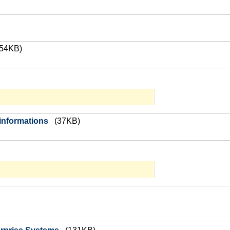
854KB)
informations
(37KB)