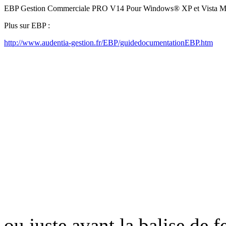
EBP Gestion Commerciale PRO V14 Pour Windows® XP et Vista Man
Plus sur EBP :
http://www.audentia-gestion.fr/EBP/guidedocumentationEBP.htm
ou juste avant la balise de 