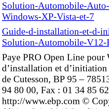
Solution-Automobile-Auto-
Windows-XP-Vista-et-7
Guide-d-installation-et-d-i
Solution-Automobile-V12-
Paye PRO Open Line pour Windows XP ou Vista ou 7 Guide d’installation et d’initiation Edité par EBP Informatique, Rue de Cutesson, BP 95 – 78513 Rambouillet Cedex Tél : 01 34 94 80 00, Fax : 01 34 85 62 07, site Web http://www.ebp.com © Copyright 2012 EBP Informatique, édition Juin 2012Conditions Générales de Vente des produits et services EBP A. CGVU et Contrat de licence des progiciels EBP Article 1. Préambule En achetant un progiciel EBP (de la Sté EBP SA au capital d’un million d’euros immatriculée au RCS de Versailles N° 330 838 947), « le Client » fait l’acquisition du droit non exclusif de l'utiliser à des fins personnelles ou professionnelles sur un seul ordinateur individuel. Le client ne peut transférer ou laisser transférer le progiciel vers d'autres ordinateurs via un réseau. Il est strictement interdit de dupliquer le progiciel ou sa documentation selon la loi en vigueur sauf à des fins exclusives de sauvegarde. Chaque utilisateur sur son poste de travail doit bénéficier d'une licence d'utilisation y compris si son poste utilise le progiciel via un réseau local ou via Internet en mode « terminal server » (TSE) ou analogue. L'achat d'un progiciel « monoposte » ne donne droit qu'à UNE seule licence d'utilisation sur un poste de travail habituel. Une utilisation multiposte ou réseau nécessite une licence correspondante. L'ensemble des progiciels est protégé par le copyright d'EBP. Toute duplication illicite est susceptible de donner lieu à des poursuites judiciaires civiles et/ou pénales. Les progiciels sont incessibles et insaisissables. Ils ne peuvent faire l’objet d’un nantissement ou d’une location à aucun titre que ce soit. EBP se réserve le droit de faire dans le progiciel toutes les modifications qu'il estime opportunes. Article 2. Livraison, Suivi et Droit de rétractation (loi Chatel du 3 janvier 2008) En vertu de l’article L. 121-20-3 du Code de la consommation, EBP s’engage, sauf mention expresse et spéciale sur ses documents commerciaux, à livrer les progiciels au plus tard dans les 3 jours ouvrés qui suivent la commande. A ce délai, s’ajoutent les délais postaux en vigueur. En cas de téléchargement, les progiciels sont disponibles immédiatement. En conformité avec l’article L. 121-84-3 du Code de la consommation, le client peut suivre l’exécution de sa commande, par un numéro d’appel téléphonique fixe et non surtaxé accessible depuis le territoire métropolitain. En conformité avec l’article L. 121-20.2 du Code de la consommation, le client est informé qu’il ne peut pas exercer son droit de rétractation auquel il renonce expressément et ce dès la livraison du logiciel dans la mesure où le Client ou l’un de ses préposés fait une demande d’activation au moyen du N° de licence du produit et d’une « raison sociale ». Il en est de même si un contrat de services est souscrit dont l’exécution commence immédiatement à compter de l’activation du logiciel qui est fait de façon concomitante et automatiquement avec son installation. Il en est encore de même si le logiciel complet est téléchargé par Internet.Article 3. Étendue des obligations de support d’EBP Les services d’assistance d’EBP sont destinés à fournir des conseils, des recommandations et des informations relatifs à l’usage des progiciels EBP dans les configurations matérielles et logicielles requises. EBP s’engage à fournir au CLIENT les conseils les plus adéquats pour aider à résoudre les problèmes que le CLIENT pourrait rencontrer dans l’utilisation ou le fonctionnement du progiciel, mais EBP ne donne aucune garantie de résolution des problèmes. Les services de support d’EBP qui font l’objet d’un contrat distinct des présentes conditions sont disponibles aux tarifs en vigueur et n’incluent pas le support sur site. Article 4. Assistance de proximité sur le site L’utilisateur doit pouvoir faire appel à un professionnel de l’informatique pour dénouer sur son site une difficulté technique dont la cause ne serait pas déterminée ou résolue par l’assistance téléphonique d’EBP. Pour ce faire, le Client reconnaît conclure avec un distributeur ou un professionnel de l’informatique une convention pour l’assister sur site en cas de besoin. Cette convention fixe les conditions d’intervention de ce professionnel. EBP ne peut être rendu responsable d’un défaut d’accord ou des conséquences d’un non-respect des obligations réciproques des parties convenues dans cette convention tierce. Article 5. Sauvegarde des données Le CLIENT reconnaît avoir être informé par EBP et/ou par 