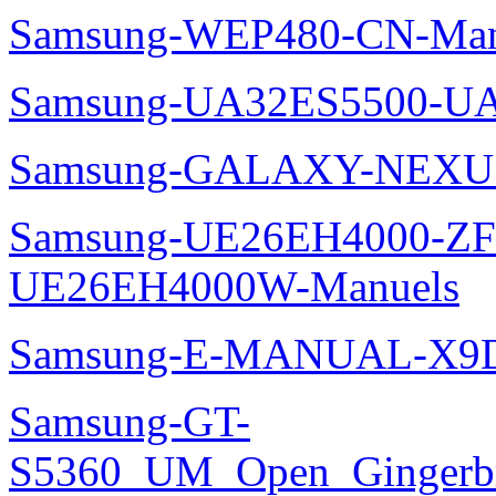
Samsung-WEP480-CN-Man
Samsung-UA32ES5500-UA
Samsung-GALAXY-NEXUS
Samsung-UE26EH4000-ZF
UE26EH4000W-Manuels
Samsung-E-MANUAL-X9
Samsung-GT-
S5360_UM_Open_Gingerbre