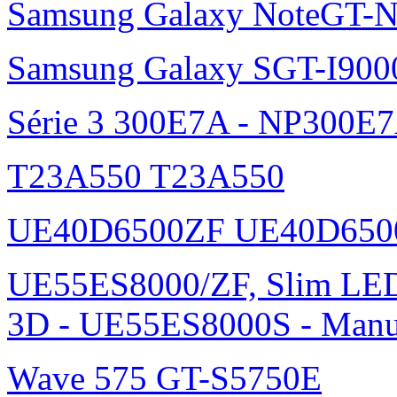
Samsung Galaxy NoteGT-
Samsung Galaxy SGT-I900
Série 3 300E7A - NP300E
T23A550 T23A550
UE40D6500ZF UE40D650
UE55ES8000/ZF, Slim L
3D - UE55ES8000S - Manu
Wave 575 GT-S5750E