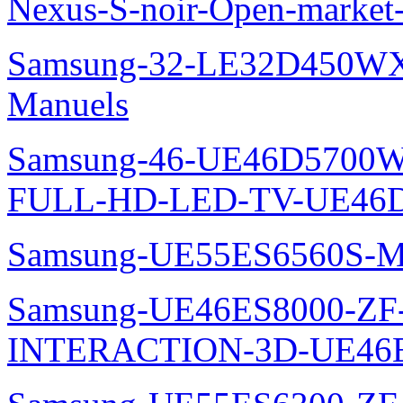
Nexus-S-noir-Open-marke
Samsung-32-LE32D450WX
Manuels
Samsung-46-UE46D5700W
FULL-HD-LED-TV-UE46D
Samsung-UE55ES6560S-M
Samsung-UE46ES8000-ZF
INTERACTION-3D-UE46E