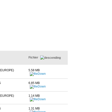
Fichier
(EUROPE)
5.58 MB
S
6.85 MB
(EUROPE)
1.14 MB
S
1.31 MB