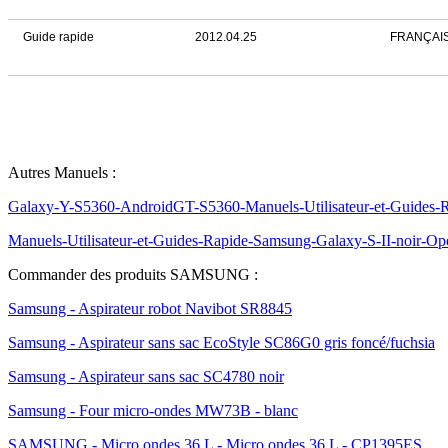
Guide rapide
2012.04.25
FRANÇAIS
Autres Manuels :
Galaxy-Y-S5360-AndroidGT-S5360-Manuels-Utilisateur-et-Guides-
Manuels-Utilisateur-et-Guides-Rapide-Samsung-Galaxy-S-II-noir-O
Commander des produits SAMSUNG :
Samsung - Aspirateur robot Navibot SR8845
Samsung - Aspirateur sans sac EcoStyle SC86G0 gris foncé/fuchsia
Samsung - Aspirateur sans sac SC4780 noir
Samsung - Four micro-ondes MW73B - blanc
SAMSUNG - Micro ondes 36 L - Micro ondes 36 L - CP1395ES