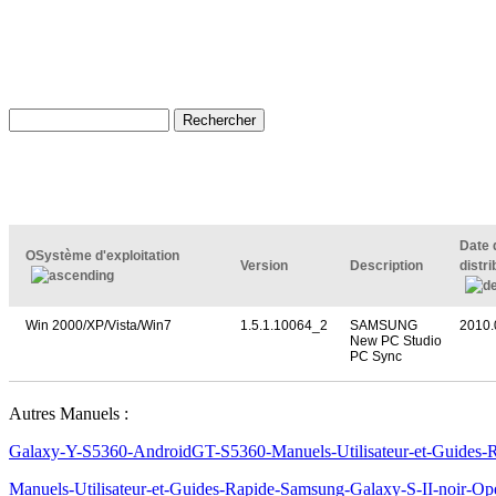
Date 
OSystème d'exploitation
Version
Description
distr
Win 2000/XP/Vista/Win7
1.5.1.10064_2
SAMSUNG
2010.
New PC Studio
PC Sync
Autres Manuels :
Galaxy-Y-S5360-AndroidGT-S5360-Manuels-Utilisateur-et-Guides-
Manuels-Utilisateur-et-Guides-Rapide-Samsung-Galaxy-S-II-noir-O