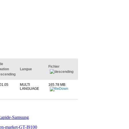
de
Fichier
ibution
Langue
01.05
MULTI
165.78 MB
LANGUAGE
Rapide-Samsung
pen-market-GT-I9100