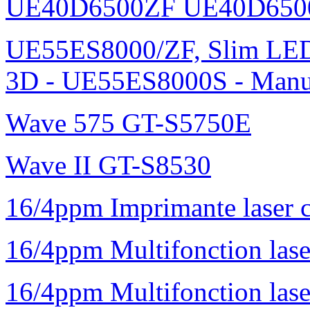
UE40D6500ZF UE40D650
UE55ES8000/ZF, Slim L
3D - UE55ES8000S - Manu
Wave 575 GT-S5750E
Wave II GT-S8530
16/4ppm Imprimante laser 
16/4ppm Multifonction la
16/4ppm Multifonction la