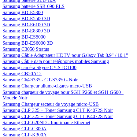
Samsung batterie SLB-10A
Samsung batterie SSB-690 ELS
Samsung BD-E5300
Samsung BD-E5500 3D
Samsung BD-E6100 3D
Samsung BD-E8300 3D
Samsung BD-ES5000
Samsung BD-ES6000 3D
Samsung C3050 Stratus
Samsung Câble Adaptateur HDTV pour Galaxy Tab 8.9" / 10.1"
Samsung Câble data pour téléphones mobiles Samsung
Samsung caméra Skype CY-STC1100
Samsung CB20A12
Samsung Ch@t335 - GT-S3350 - Noir
Samsung Chargeur allume-cigares micro-USB
Samsung chargeur de voyage pour SGH-P260 et SGH-G600 -
Modèle Noir
Samsung Chargeur secteur de voyage micro-USB
Samsung CLP-325 + Toner Samsung CLT-K4072S Noir
Samsung CLP-325 + Toner Samsung CLT-K4072S Noir
Samsung CLP-620ND - Imprimante Ethernet
Samsung CLP-C300A
Samsung CLP-K300A