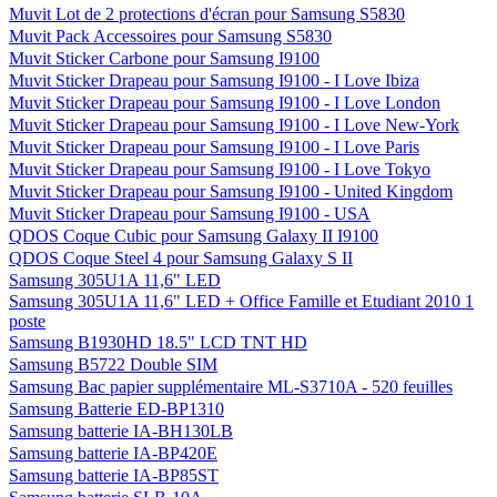
Muvit Lot de 2 protections d'écran pour Samsung S5830
Muvit Pack Accessoires pour Samsung S5830
Muvit Sticker Carbone pour Samsung I9100
Muvit Sticker Drapeau pour Samsung I9100 - I Love Ibiza
Muvit Sticker Drapeau pour Samsung I9100 - I Love London
Muvit Sticker Drapeau pour Samsung I9100 - I Love New-York
Muvit Sticker Drapeau pour Samsung I9100 - I Love Paris
Muvit Sticker Drapeau pour Samsung I9100 - I Love Tokyo
Muvit Sticker Drapeau pour Samsung I9100 - United Kingdom
Muvit Sticker Drapeau pour Samsung I9100 - USA
QDOS Coque Cubic pour Samsung Galaxy II I9100
QDOS Coque Steel 4 pour Samsung Galaxy S II
Samsung 305U1A 11,6" LED
Samsung 305U1A 11,6" LED + Office Famille et Etudiant 2010 1
poste
Samsung B1930HD 18.5" LCD TNT HD
Samsung B5722 Double SIM
Samsung Bac papier supplémentaire ML-S3710A - 520 feuilles
Samsung Batterie ED-BP1310
Samsung batterie IA-BH130LB
Samsung batterie IA-BP420E
Samsung batterie IA-BP85ST