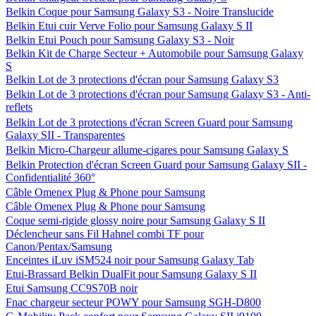
Belkin Coque pour Samsung Galaxy S3 - Noire Translucide
Belkin Etui cuir Verve Folio pour Samsung Galaxy S II
Belkin Etui Pouch pour Samsung Galaxy S3 - Noir
Belkin Kit de Charge Secteur + Automobile pour Samsung Galaxy
S
Belkin Lot de 3 protections d'écran pour Samsung Galaxy S3
Belkin Lot de 3 protections d'écran pour Samsung Galaxy S3 - Anti-
reflets
Belkin Lot de 3 protections d'écran Screen Guard pour Samsung
Galaxy SII - Transparentes
Belkin Micro-Chargeur allume-cigares pour Samsung Galaxy S
Belkin Protection d'écran Screen Guard pour Samsung Galaxy SII -
Confidentialité 360°
Câble Omenex Plug & Phone pour Samsung
Câble Omenex Plug & Phone pour Samsung
Coque semi-rigide glossy noire pour Samsung Galaxy S II
Déclencheur sans Fil Hahnel combi TF pour
Canon/Pentax/Samsung
Enceintes iLuv iSM524 noir pour Samsung Galaxy Tab
Etui-Brassard Belkin DualFit pour Samsung Galaxy S II
Etui Samsung CC9S70B noir
Fnac chargeur secteur POWY pour Samsung SGH-D800