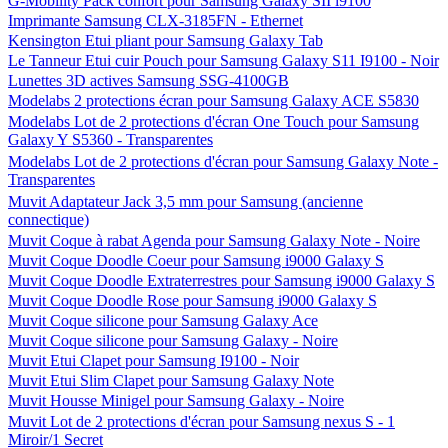
G-Mobility Pack confort pour Samsung Galaxy SII i9100
Imprimante Samsung CLX-3185FN - Ethernet
Kensington Etui pliant pour Samsung Galaxy Tab
Le Tanneur Etui cuir Pouch pour Samsung Galaxy S11 I9100 - Noir
Lunettes 3D actives Samsung SSG-4100GB
Modelabs 2 protections écran pour Samsung Galaxy ACE S5830
Modelabs Lot de 2 protections d'écran One Touch pour Samsung
Galaxy Y S5360 - Transparentes
Modelabs Lot de 2 protections d'écran pour Samsung Galaxy Note -
Transparentes
Muvit Adaptateur Jack 3,5 mm pour Samsung (ancienne
connectique)
Muvit Coque à rabat Agenda pour Samsung Galaxy Note - Noire
Muvit Coque Doodle Coeur pour Samsung i9000 Galaxy S
Muvit Coque Doodle Extraterrestres pour Samsung i9000 Galaxy S
Muvit Coque Doodle Rose pour Samsung i9000 Galaxy S
Muvit Coque silicone pour Samsung Galaxy Ace
Muvit Coque silicone pour Samsung Galaxy - Noire
Muvit Etui Clapet pour Samsung I9100 - Noir
Muvit Etui Slim Clapet pour Samsung Galaxy Note
Muvit Housse Minigel pour Samsung Galaxy - Noire
Muvit Lot de 2 protections d'écran pour Samsung nexus S - 1
Miroir/1 Secret