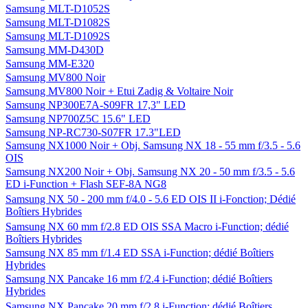
Samsung MLT-D1052S
Samsung MLT-D1082S
Samsung MLT-D1092S
Samsung MM-D430D
Samsung MM-E320
Samsung MV800 Noir
Samsung MV800 Noir + Etui Zadig & Voltaire Noir
Samsung NP300E7A-S09FR 17,3" LED
Samsung NP700Z5C 15.6" LED
Samsung NP-RC730-S07FR 17.3"LED
Samsung NX1000 Noir + Obj. Samsung NX 18 - 55 mm f/3.5 - 5.6
OIS
Samsung NX200 Noir + Obj. Samsung NX 20 - 50 mm f/3.5 - 5.6
ED i-Function + Flash SEF-8A NG8
Samsung NX 50 - 200 mm f/4.0 - 5.6 ED OIS II i-Fonction; Dédié
Boîtiers Hybrides
Samsung NX 60 mm f/2.8 ED OIS SSA Macro i-Function; dédié
Boîtiers Hybrides
Samsung NX 85 mm f/1.4 ED SSA i-Function; dédié Boîtiers
Hybrides
Samsung NX Pancake 16 mm f/2.4 i-Function; dédié Boîtiers
Hybrides
Samsung NX Pancake 20 mm f/2.8 i-Function; dédié Boîtiers