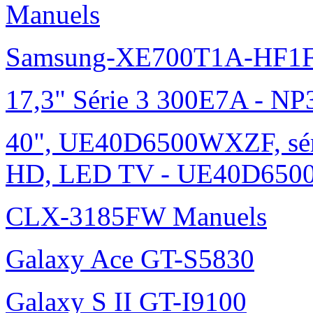
Manuels
Samsung-XE700T1A-HF1F
17,3" Série 3 300E7A - N
40", UE40D6500WXZF, sé
HD, LED TV - UE40D6500
CLX-3185FW Manuels
Galaxy Ace GT-S5830
Galaxy S II GT-I9100