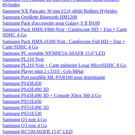
Hybrides
Samsung NX Pancake 30 mm f/2.0; dédié Boîtiers Hybrides
Samsung Oreillette Bluetooth HM1200
Samsung Pack d'accessoire pour Galaxy S II I9100
Samsung Pack HMX-F800 Noir : Caméscope HD + Etui + Carte
SDHC 4 Go
Samsung Pack HMX-Q200 Noir : Caméscope Full HD + Etui +
Carte SDHC 4 Go
Samsung PC portable NP300E5A-S0AFR 15.6"LED
Samsung PL210 Noir
Samsung PL210 Noir + Carte mémoire Lexar MicroSDHC 8 Go
Samsung Player mini 2 c3310 - Gris Métal
Samsung Port parallèle ML-PAR100 pour imprimante
Samsung PS43E450
Samsung PS43E490 3D
Samsung PS43E490 3D + Console Xbox 360 4 Go
Samsung PS51E450
Samsung PS51E490 3D
Samsung PS51E530
Samsung Q3 noir 4 Go
Samsung Q3 rose 4 Go
Samsung RC530-S03FR 15,6" LED