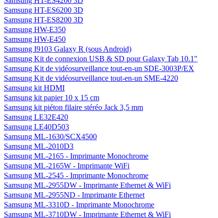
Samsung HT-ES4200 3D
Samsung HT-ES6200 3D
Samsung HT-ES8200 3D
Samsung HW-E350
Samsung HW-E450
Samsung I9103 Galaxy R (sous Android)
Samsung Kit de connexion USB & SD pour Galaxy Tab 10.1"
Samsung Kit de vidéosurveillance tout-en-un SDE-3003P/EX
Samsung Kit de vidéosurveillance tout-en-un SME-4220
Samsung kit HDMI
Samsung kit papier 10 x 15 cm
Samsung kit piéton filaire stéréo Jack 3,5 mm
Samsung LE32E420
Samsung LE40D503
Samsung ML-1630/SCX4500
Samsung ML-2010D3
Samsung ML-2165 - Imprimante Monochrome
Samsung ML-2165W - Imprimante WiFi
Samsung ML-2545 - Imprimante Monochrome
Samsung ML-2955DW - Imprimante Ethernet & WiFi
Samsung ML-2955ND - Imprimante Ethernet
Samsung ML-3310D - Imprimante Monochrome
Samsung ML-3710DW - Imprimante Ethernet & WiFi