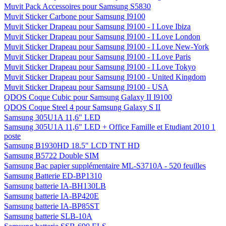
Muvit Pack Accessoires pour Samsung S5830
Muvit Sticker Carbone pour Samsung I9100
Muvit Sticker Drapeau pour Samsung I9100 - I Love Ibiza
Muvit Sticker Drapeau pour Samsung I9100 - I Love London
Muvit Sticker Drapeau pour Samsung I9100 - I Love New-York
Muvit Sticker Drapeau pour Samsung I9100 - I Love Paris
Muvit Sticker Drapeau pour Samsung I9100 - I Love Tokyo
Muvit Sticker Drapeau pour Samsung I9100 - United Kingdom
Muvit Sticker Drapeau pour Samsung I9100 - USA
QDOS Coque Cubic pour Samsung Galaxy II I9100
QDOS Coque Steel 4 pour Samsung Galaxy S II
Samsung 305U1A 11,6" LED
Samsung 305U1A 11,6" LED + Office Famille et Etudiant 2010 1
poste
Samsung B1930HD 18.5" LCD TNT HD
Samsung B5722 Double SIM
Samsung Bac papier supplémentaire ML-S3710A - 520 feuilles
Samsung Batterie ED-BP1310
Samsung batterie IA-BH130LB
Samsung batterie IA-BP420E
Samsung batterie IA-BP85ST
Samsung batterie SLB-10A