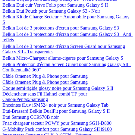
Belkin Etui cuir Verve Folio pour Samsung Galaxy S II
Belkin Etui Pouch pour Samsung Galaxy S3 - Noir
Belkin Kit de Charge Secteur + Automobile pour Samsung Galaxy
S
Belkin Lot de 3 protections d'écran pour Samsung Galaxy S3
Belkin Lot de 3 protections d'écran pour Samsung Galaxy S3 - Anti-
reflets
Belkin Lot de 3 protections d'écran Screen Guard pour Samsung
Galaxy SII - Transparentes
Belkin Micro-Chargeur allume-cigares pour Samsung Galaxy S
Belkin Protection d'écran Screen Guard pour Samsung Galaxy SII -
Confidentialité 360°
Câble Omenex Plug & Phone pour Samsung
Câble Omenex Plug & Phone pour Samsung
Coque semi-rigide glossy noire pour Samsung Galaxy S II
Déclencheur sans Fil Hahnel combi TF pour
Canon/Pentax/Samsung
Enceintes iLuv iSM524 noir pour Samsung Galaxy Tab
Etui-Brassard Belkin DualFit pour Samsung Galaxy S II
Etui Samsung CC9S70B noir
Fnac chargeur secteur POWY pour Samsung SGH-D800
G-Mobility Pack confort pour Samsung Galaxy SII i9100