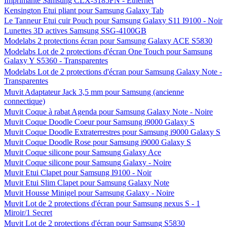
Imprimante Samsung CLX-3185FN - Ethernet
Kensington Etui pliant pour Samsung Galaxy Tab
Le Tanneur Etui cuir Pouch pour Samsung Galaxy S11 I9100 - Noir
Lunettes 3D actives Samsung SSG-4100GB
Modelabs 2 protections écran pour Samsung Galaxy ACE S5830
Modelabs Lot de 2 protections d'écran One Touch pour Samsung
Galaxy Y S5360 - Transparentes
Modelabs Lot de 2 protections d'écran pour Samsung Galaxy Note -
Transparentes
Muvit Adaptateur Jack 3,5 mm pour Samsung (ancienne
connectique)
Muvit Coque à rabat Agenda pour Samsung Galaxy Note - Noire
Muvit Coque Doodle Coeur pour Samsung i9000 Galaxy S
Muvit Coque Doodle Extraterrestres pour Samsung i9000 Galaxy S
Muvit Coque Doodle Rose pour Samsung i9000 Galaxy S
Muvit Coque silicone pour Samsung Galaxy Ace
Muvit Coque silicone pour Samsung Galaxy - Noire
Muvit Etui Clapet pour Samsung I9100 - Noir
Muvit Etui Slim Clapet pour Samsung Galaxy Note
Muvit Housse Minigel pour Samsung Galaxy - Noire
Muvit Lot de 2 protections d'écran pour Samsung nexus S - 1
Miroir/1 Secret
Muvit Lot de 2 protections d'écran pour Samsung S5830