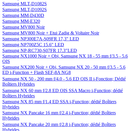
Samsung MLT-D1082S
Samsung MLT-D1092S
Samsung MM-D430D
Samsung MM-E320
Samsung MV800 Noir
Samsung MV800 Noir + Etui Zadig & Voltaire Noir
Samsung NP300E7A-S09FR 17,3" LED
Samsung NP700Z5C 15.6" LED
Samsung NP-RC730-S07FR 17.3"LED
Samsung NX1000 Noir + Obj. Samsung NX 18 - 55 mm f/3.5 - 5.6
OIS
Samsung NX200 Noir + Obj. Samsung NX 20 - 50 mm f/3.5 - 5.6
ED i-Function + Flash SEF-8A NG8
Samsung NX 50 - 200 mm f/4.0 - 5.6 ED OIS II i-Fonction; Dédié
Boîtiers Hybrides
Samsung NX 60 mm f/2.8 ED OIS SSA Macro i-Function; dédié
Boîtiers Hybrides
Samsung NX 85 mm f/1.4 ED SSA i-Function; dédié Boîtiers
Hybrides
Samsung NX Pancake 16 mm f/2.4 i-Function; dédié Boîtiers
Hybrides
Samsung NX Pancake 20 mm f/2.8 i-Function; dédié Boîtiers
Hybrides