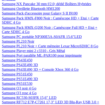
Samsung NX Pancake 30 mm f/2.0; dédié Boîtiers Hybrides
Samsung Oreillette Bluetooth HM1200
Samsung Pack d'accessoire pour Galaxy S II I9100
Samsung Pack HMX-F800 Noir : Caméscope HD + Etui + Carte
SDHC 4 Go
Samsung Pack HMX-Q200 Noir : Caméscope Full HD + Etui +
Carte SDHC 4 Go
Samsung PC portable NP300E5A-S0AFR 15.6"LED
Samsung PL210 Noir
Samsung PL210 Noir + Carte mémoire Lexar MicroSDHC 8 Go
Samsung Player mini 2 c3310 - Gris Métal
Samsung Port parallèle ML-PAR100 pour imprimante
Samsung PS43E450
Samsung PS43E490 3D
Samsung PS43E490 3D + Console Xbox 360 4 Go
Samsung PS51E450
Samsung PS51E490 3D
Samsung PS51E530
Samsung Q3 noir 4 Go
Samsung Q3 rose 4 Go
Samsung RC530-S03FR 15,6" LED
Samsung RF712 E7P-C7261 17,3" LED 3D Blu-Ray USB 3.0 +