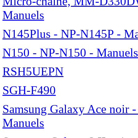
Micro-chaîne, MM-D330DW
Manuels
N145Plus - NP-N145P - Ma
N150 - NP-N150 - Manuels
RSH5UEPN
SGH-F490
Samsung Galaxy Ace noir -
Manuels