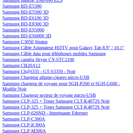
Samsung batterie SSB-690 ELS
Samsung BD-E5300
Samsung BD-E5500 3D
Samsung BD-E6100 3D
Samsung BD-E8300 3D
Samsung BD-ES5000
Samsung BD-ES6000 3D
Samsung C3050 Stratus
Samsung Câble Adaptateur HDTV pour Galaxy Tab 8.9" / 10.1"
Samsung Câble data pour téléphones mobiles Samsung
Samsung caméra Skype CY-STC1100
Samsung CB20A12
Samsung Ch@t335 - GT-S3350 - Noir
Samsung Chargeur allume-cigares micro-USB
Samsung chargeur de voyage pour SGH-P260 et SGH-G600 -
Modèle Noir
Samsung Chargeur secteur de voyage micro-USB
Samsung CLP-325 + Toner Samsung CLT-K4072S Noir
Samsung CLP-325 + Toner Samsung CLT-K4072S Noir
Samsung CLP-620ND - Imprimante Ethernet
Samsung CLP-C300A
Samsung CLP-K300A
Samsung CLP-M300A