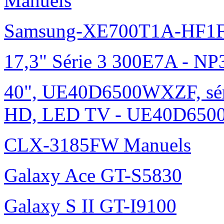
Manuels
Samsung-XE700T1A-HF1F
17,3" Série 3 300E7A - N
40", UE40D6500WXZF, sé
HD, LED TV - UE40D6500
CLX-3185FW Manuels
Galaxy Ace GT-S5830
Galaxy S II GT-I9100