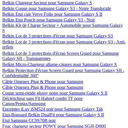
Belkin Chargeur Secteur pour Samsung Galaxy S
Belkin Coque pour Samsung Galaxy S3 - Noire Translucide
Belkin Etui cuir Verve Folio pour Samsung Galaxy S II
Belkin Etui Pouch pour Samsung Galaxy S3 - Noir
Belkin Kit de Charge Secteur + Automobile pour Samsung Galaxy
S
Belkin Lot de 3 protections d'écran pour Samsung Galaxy S3
Belkin Lot de 3 protections d'écran pour Samsung Galaxy S3 - Anti-
reflets
Belkin Lot de 3 protections d'écran Screen Guard pour Samsung
Galaxy SII - Transparentes
Belkin Micro-Chargeur allume-cigares pour Samsung Galaxy S
Belkin Protection d'écran Screen Guard pour Samsung Galaxy SII -
Confidentialité 360°
Câble Omenex Plug & Phone pour Samsung
Câble Omenex Plug & Phone pour Samsung
Coque semi-rigide glossy noire pour Samsung Galaxy S II
Déclencheur sans Fil Hahnel combi TF pour
Canon/Pentax/Samsung
Enceintes iLuv iSM524 noir pour Samsung Galaxy Tab
Etui-Brassard Belkin DualFit pour Samsung Galaxy S II
Etui Samsung CC9S70B noir
Fnac chargeur secteur POWY pour Samsung SGH-D800