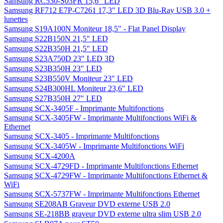
Samsung RC530-S03FR 15,6" LED
Samsung RF712 E7P-C7261 17,3" LED 3D Blu-Ray USB 3.0 +
lunettes
Samsung S19A100N Moniteur 18,5" - Flat Panel Display
Samsung S22B150N 21,5" LED
Samsung S22B350H 21,5" LED
Samsung S23A750D 23" LED 3D
Samsung S23B350H 23" LED
Samsung S23B550V Moniteur 23" LED
Samsung S24B300HL Moniteur 23,6" LED
Samsung S27B350H 27" LED
Samsung SCX-3405F - Imprimante Multifonctions
Samsung SCX-3405FW - Imprimante Multifonctions WiFi &
Ethernet
Samsung SCX-3405 - Imprimante Multifonctions
Samsung SCX-3405W - Imprimante Multifonctions WiFi
Samsung SCX-4200A
Samsung SCX-4729FD - Imprimante Multifonctions Ethernet
Samsung SCX-4729FW - Imprimante Multifonctions Ethernet &
WiFi
Samsung SCX-5737FW - Imprimante Multifonctions Ethernet
Samsung SE208AB Graveur DVD externe USB 2.0
Samsung SE-218BB graveur DVD externe ultra slim USB 2.0