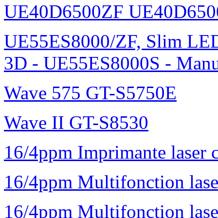
UE40D6500ZF UE40D650
UE55ES8000/ZF, Slim L
3D - UE55ES8000S - Manu
Wave 575 GT-S5750E
Wave II GT-S8530
16/4ppm Imprimante laser 
16/4ppm Multifonction la
16/4ppm Multifonction la