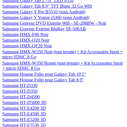
Samsung Galaxy Tab 2 7.0" LED 8 Go
Samsung Galaxy Tab 8,9" TFT Blanc 32 Go Wifi
Samsung Galaxy Y Pro B5510 (sous Android)
Samsung Galaxy Y Young s5360 (sous Android)
Samsung Graveur DVD Externe Wifi - SE-208BW - Noir
Samsung Graveur Externe BluRay SE-506AB
Samsung HMX-F80 Noir
Samsung HMX-Q20 Noir
Samsung HMX-QF20 Noir
Samsung HMX-W350 Noir (tout terrain) + Kit Accessoires Sport +
micro SDHC 8 Go
Samsung HMX-W350 Rouge (tout terrain) + Kit Accessoires Sport
+ micro SDHC 8 Go
Samsung Housse Folio pour Galaxy Tab 10,1"
Samsung Housse Folio pour Galaxy Tab 8,9"
Samsung HT-D330
Samsung HT-D350
Samsung HT-D4500
Samsung HT-D5000 3D
Samsung HT-E4200 3D
Samsung HT-E4500 3D
Samsung HT-E5200 3D
Samsung HT-E5530 3D