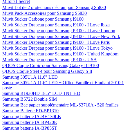
Miroir/1 Secret
Muvit Lot de 2 protections d'écran pour Samsung S5830
Muvit Pack Accessoires pour Samsung S5830
Muvit Sticker Carbone pour Samsung I9100
Muvit Sticker Drapeau pour Samsung I9100 - I Love Ibiza
Muvit Sticker Drapeau pour Samsung I9100 - I Love London
Muvit Sticker Drapeau pour Samsung I9100 - I Love New-York
Muvit Sticker Drapeau pour Samsung I9100 - I Love Paris
Muvit Sticker Drapeau pour Samsung I9100 - I Love Tokyo
Muvit Sticker Drapeau pour Samsung I9100 - United Kingdom
Muvit Sticker Drapeau pour Samsung I9100 - USA
QDOS Coque Cubic pour Samsung Galaxy II I9100
QDOS Coque Steel 4 pour Samsung Galaxy S II
Samsung 305U1A 11,6" LED
Samsung 305U1A 11,6" LED + Office Famille et Etudiant 2010 1
poste
Samsung B1930HD 18.5" LCD TNT HD
Samsung B5722 Double SIM
Samsung Bac papier supplémentaire ML-S3710A - 520 feuilles
Samsung Batterie ED-BP1310
Samsung batterie IA-BH130LB
Samsung batterie IA-BP420E
Samsung batterie IA-BP85ST