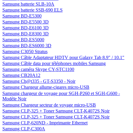
Samsung batterie SLB-10A
Samsung batterie SSB-690 ELS
Samsung BD-E5300
Samsung BD-E5500 3D
Samsung BD-E6100 3D
Samsung BD-E8300 3D
Samsung BD-ES5000
Samsung BD-ES6000 3D
Samsung C3050 Stratus
Samsung Câble Adaptateur HDTV pour Galaxy Tab 8.9" / 10.1"
Samsung Câble data pour téléphones mobiles Samsung
Samsung caméra Skype CY-STC1100
Samsung CB20A12
Samsung Ch@t335 - GT-S3350 - Noir
Samsung Chargeur allume-cigares micro-USB
Samsung chargeur de voyage pour SGH-P260 et SGH-G600 -
Modèle Noir
Samsung Chargeur secteur de voyage micro-USB
Samsung CLP-325 + Toner Samsung CLT-K4072S Noir
Samsung CLP-325 + Toner Samsung CLT-K4072S Noir
Samsung CLP-620ND - Imprimante Ethernet
Samsung CLP-C300A