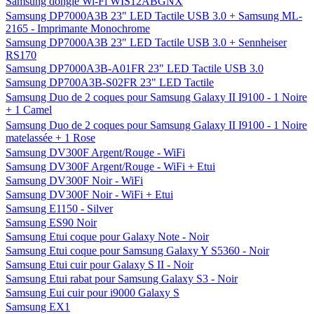
Samsung dongle Wi-Fi WIS12ABGNX
Samsung DP7000A3B 23" LED Tactile USB 3.0 + Samsung ML-
2165 - Imprimante Monochrome
Samsung DP7000A3B 23" LED Tactile USB 3.0 + Sennheiser
RS170
Samsung DP7000A3B-A01FR 23" LED Tactile USB 3.0
Samsung DP700A3B-S02FR 23" LED Tactile
Samsung Duo de 2 coques pour Samsung Galaxy II I9100 - 1 Noire
+ 1 Camel
Samsung Duo de 2 coques pour Samsung Galaxy II I9100 - 1 Noire
matelassée + 1 Rose
Samsung DV300F Argent/Rouge - WiFi
Samsung DV300F Argent/Rouge - WiFi + Etui
Samsung DV300F Noir - WiFi
Samsung DV300F Noir - WiFi + Etui
Samsung E1150 - Silver
Samsung ES90 Noir
Samsung Etui coque pour Galaxy Note - Noir
Samsung Etui coque pour Samsung Galaxy Y S5360 - Noir
Samsung Etui cuir pour Galaxy S II - Noir
Samsung Etui rabat pour Samsung Galaxy S3 - Noir
Samsung Eui cuir pour i9000 Galaxy S
Samsung EX1