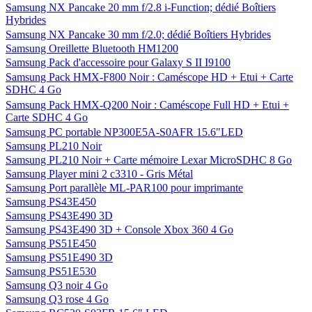
Samsung NX Pancake 20 mm f/2.8 i-Function; dédié Boîtiers
Hybrides
Samsung NX Pancake 30 mm f/2.0; dédié Boîtiers Hybrides
Samsung Oreillette Bluetooth HM1200
Samsung Pack d'accessoire pour Galaxy S II I9100
Samsung Pack HMX-F800 Noir : Caméscope HD + Etui + Carte
SDHC 4 Go
Samsung Pack HMX-Q200 Noir : Caméscope Full HD + Etui +
Carte SDHC 4 Go
Samsung PC portable NP300E5A-S0AFR 15.6"LED
Samsung PL210 Noir
Samsung PL210 Noir + Carte mémoire Lexar MicroSDHC 8 Go
Samsung Player mini 2 c3310 - Gris Métal
Samsung Port parallèle ML-PAR100 pour imprimante
Samsung PS43E450
Samsung PS43E490 3D
Samsung PS43E490 3D + Console Xbox 360 4 Go
Samsung PS51E450
Samsung PS51E490 3D
Samsung PS51E530
Samsung Q3 noir 4 Go
Samsung Q3 rose 4 Go