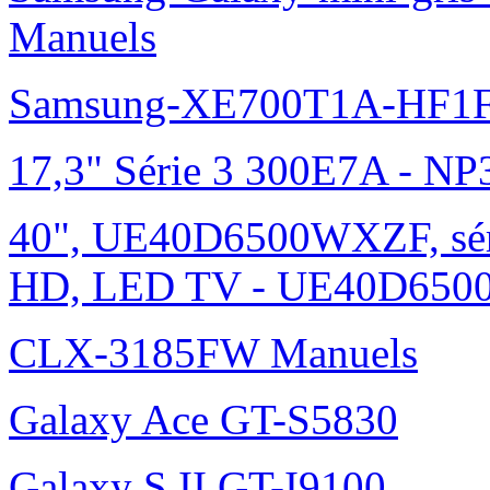
Manuels
Samsung-XE700T1A-HF1F
17,3" Série 3 300E7A - N
40", UE40D6500WXZF, sé
HD, LED TV - UE40D6500
CLX-3185FW Manuels
Galaxy Ace GT-S5830
Galaxy S II GT-I9100