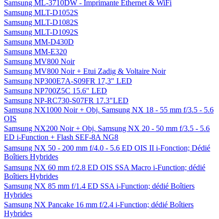
Samsung ML-3710DW - Imprimante Ethernet & WiFi
Samsung MLT-D1052S
Samsung MLT-D1082S
Samsung MLT-D1092S
Samsung MM-D430D
Samsung MM-E320
Samsung MV800 Noir
Samsung MV800 Noir + Etui Zadig & Voltaire Noir
Samsung NP300E7A-S09FR 17,3" LED
Samsung NP700Z5C 15.6" LED
Samsung NP-RC730-S07FR 17.3"LED
Samsung NX1000 Noir + Obj. Samsung NX 18 - 55 mm f/3.5 - 5.6
OIS
Samsung NX200 Noir + Obj. Samsung NX 20 - 50 mm f/3.5 - 5.6
ED i-Function + Flash SEF-8A NG8
Samsung NX 50 - 200 mm f/4.0 - 5.6 ED OIS II i-Fonction; Dédié
Boîtiers Hybrides
Samsung NX 60 mm f/2.8 ED OIS SSA Macro i-Function; dédié
Boîtiers Hybrides
Samsung NX 85 mm f/1.4 ED SSA i-Function; dédié Boîtiers
Hybrides
Samsung NX Pancake 16 mm f/2.4 i-Function; dédié Boîtiers
Hybrides