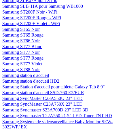
Samsung SLB07A pour ST50
Samsung SLB-11A pour Samsung WB1000
Samsung ST200F Noir - WiFi
Samsung ST200F Rouge - WiFi
Samsung ST200F Violet - WiFi
Samsung ST65 Noir
Samsung ST65 Rouge
Samsung ST66 Noir
Samsung ST77 Blanc
Samsung ST77 Noir
Samsung ST77 Rouge
Samsung ST77 Violet
Samsung ST88 Noir
Samsung station d'accueil
Samsung station d'accueil HD2
Samsung Station d'accueil pour tablette Galaxy Tab 8,9"
Samsung station d'accueil SSD-760 E2/EUR
Samsung SyncMaster C23A550U 23" LED
Samsung SyncMaster C23A750X 23" LED
Samsung Syncmaster S23A700D 23" LED 3D
Samsung Syncmaster T22A550 21,5" LED Tuner TNT HD
Samsung Système de vidéosurveillance Baby Monitor SEW-
3022WP/ EX