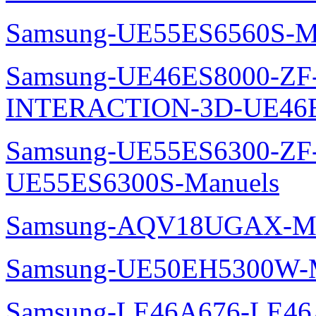
Samsung-UE55ES6560S-M
Samsung-UE46ES8000-ZF
INTERACTION-3D-UE46E
Samsung-UE55ES6300-ZF
UE55ES6300S-Manuels
Samsung-AQV18UGAX-Ma
Samsung-UE50EH5300W-M
Samsung-LE46A676-LE46