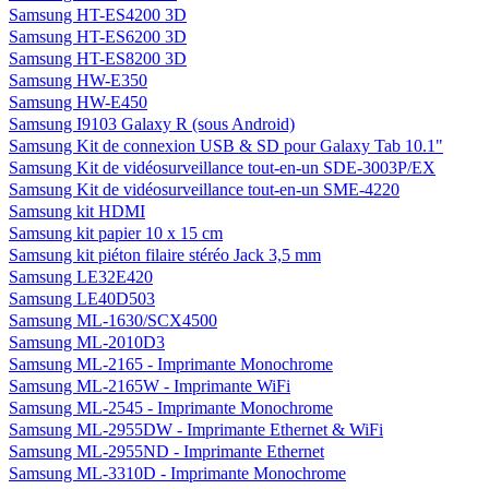
Samsung HT-ES4200 3D
Samsung HT-ES6200 3D
Samsung HT-ES8200 3D
Samsung HW-E350
Samsung HW-E450
Samsung I9103 Galaxy R (sous Android)
Samsung Kit de connexion USB & SD pour Galaxy Tab 10.1"
Samsung Kit de vidéosurveillance tout-en-un SDE-3003P/EX
Samsung Kit de vidéosurveillance tout-en-un SME-4220
Samsung kit HDMI
Samsung kit papier 10 x 15 cm
Samsung kit piéton filaire stéréo Jack 3,5 mm
Samsung LE32E420
Samsung LE40D503
Samsung ML-1630/SCX4500
Samsung ML-2010D3
Samsung ML-2165 - Imprimante Monochrome
Samsung ML-2165W - Imprimante WiFi
Samsung ML-2545 - Imprimante Monochrome
Samsung ML-2955DW - Imprimante Ethernet & WiFi
Samsung ML-2955ND - Imprimante Ethernet
Samsung ML-3310D - Imprimante Monochrome