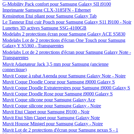
G-Mobility Pack confort pour Samsung Galaxy SII i9100
Imprimante Samsung CLX-3185FN - Ethernet
Kensington Etui pliant pour Samsung Galaxy Tab
Le Tanneur Etui cuir Pouch pour Samsung Galaxy S11 I9100 - Noir
Lunettes 3D actives Samsung SSG-4100GB
Modelabs 2 protections écran pour Samsung Galaxy ACE S5830
Modelabs Lot de 2 protections d'écran One Touch pour Samsung
Galaxy Y S5360 - Transparentes
Modelabs Lot de 2 protections d'écran pour Samsung Galaxy Note -
Transparentes
Muvit Adaptateur Jack 3,5 mm pour Samsung (ancienne
connectique)
Muvit Coque à rabat Agenda pour Samsung Galaxy Note - Noire
Muvit Coque Doodle Coeur pour Samsung i9000 Galaxy S
Muvit Coque Doodle Extraterrestres pour Samsung i9000 Galaxy S
Muvit Coque Doodle Rose pour Samsung i9000 Galaxy S
Muvit Coque silicone pour Samsung Galaxy Ace
Muvit Coque silicone pour Samsung Galaxy - Noire
Muvit Etui Clapet pour Samsung I9100 - Noir
Muvit Etui Slim Clapet pour Samsung Galaxy Note
Muvit Housse Minigel pour Samsung Galaxy - Noire
Muvit Lot de 2 protections d'écran pour Samsung nexus S - 1