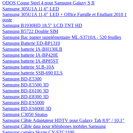
QDOS Coque Steel 4 pour Samsung Galaxy S II
Samsung 305U1A 11,6" LED
Samsung 305U1A 11,6" LED + Office Famille et Etudiant 2010 1
poste
Samsung B1930HD 18.5" LCD TNT HD
Samsung B5722 Double SIM
Samsung Bac papier supplémentaire ML-S3710A - 520 feuilles
Samsung Batterie ED-BP1310
Samsung batterie IA-BH130LB
Samsung batterie IA-BP420E
Samsung batterie IA-BP85ST
Samsung batterie SLB-10A
Samsung batterie SSB-690 ELS
Samsung BD-E5300
Samsung BD-E5500 3D
Samsung BD-E6100 3D
Samsung BD-E8300 3D
Samsung BD-ES5000
Samsung BD-ES6000 3D
Samsung C3050 Stratus
Samsung Câble Adaptateur HDTV pour Galaxy Tab 8.9" / 10.1"
Samsung Câble data pour téléphones mobiles Samsung
Samsung caméra Skype CY-STC1100