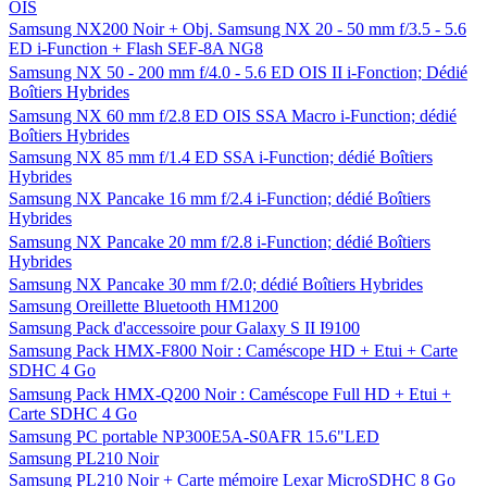
OIS
Samsung NX200 Noir + Obj. Samsung NX 20 - 50 mm f/3.5 - 5.6
ED i-Function + Flash SEF-8A NG8
Samsung NX 50 - 200 mm f/4.0 - 5.6 ED OIS II i-Fonction; Dédié
Boîtiers Hybrides
Samsung NX 60 mm f/2.8 ED OIS SSA Macro i-Function; dédié
Boîtiers Hybrides
Samsung NX 85 mm f/1.4 ED SSA i-Function; dédié Boîtiers
Hybrides
Samsung NX Pancake 16 mm f/2.4 i-Function; dédié Boîtiers
Hybrides
Samsung NX Pancake 20 mm f/2.8 i-Function; dédié Boîtiers
Hybrides
Samsung NX Pancake 30 mm f/2.0; dédié Boîtiers Hybrides
Samsung Oreillette Bluetooth HM1200
Samsung Pack d'accessoire pour Galaxy S II I9100
Samsung Pack HMX-F800 Noir : Caméscope HD + Etui + Carte
SDHC 4 Go
Samsung Pack HMX-Q200 Noir : Caméscope Full HD + Etui +
Carte SDHC 4 Go
Samsung PC portable NP300E5A-S0AFR 15.6"LED
Samsung PL210 Noir
Samsung PL210 Noir + Carte mémoire Lexar MicroSDHC 8 Go