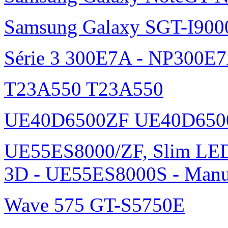
Samsung Galaxy SGT-I900
Série 3 300E7A - NP300E
T23A550 T23A550
UE40D6500ZF UE40D650
UE55ES8000/ZF, Slim L
3D - UE55ES8000S - Manu
Wave 575 GT-S5750E