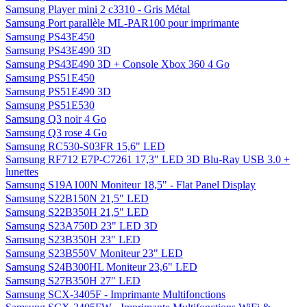
Samsung Player mini 2 c3310 - Gris Métal
Samsung Port parallèle ML-PAR100 pour imprimante
Samsung PS43E450
Samsung PS43E490 3D
Samsung PS43E490 3D + Console Xbox 360 4 Go
Samsung PS51E450
Samsung PS51E490 3D
Samsung PS51E530
Samsung Q3 noir 4 Go
Samsung Q3 rose 4 Go
Samsung RC530-S03FR 15,6" LED
Samsung RF712 E7P-C7261 17,3" LED 3D Blu-Ray USB 3.0 +
lunettes
Samsung S19A100N Moniteur 18,5" - Flat Panel Display
Samsung S22B150N 21,5" LED
Samsung S22B350H 21,5" LED
Samsung S23A750D 23" LED 3D
Samsung S23B350H 23" LED
Samsung S23B550V Moniteur 23" LED
Samsung S24B300HL Moniteur 23,6" LED
Samsung S27B350H 27" LED
Samsung SCX-3405F - Imprimante Multifonctions