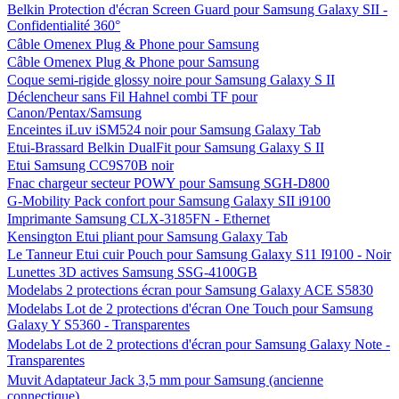
Belkin Protection d'écran Screen Guard pour Samsung Galaxy SII -
Confidentialité 360°
Câble Omenex Plug & Phone pour Samsung
Câble Omenex Plug & Phone pour Samsung
Coque semi-rigide glossy noire pour Samsung Galaxy S II
Déclencheur sans Fil Hahnel combi TF pour
Canon/Pentax/Samsung
Enceintes iLuv iSM524 noir pour Samsung Galaxy Tab
Etui-Brassard Belkin DualFit pour Samsung Galaxy S II
Etui Samsung CC9S70B noir
Fnac chargeur secteur POWY pour Samsung SGH-D800
G-Mobility Pack confort pour Samsung Galaxy SII i9100
Imprimante Samsung CLX-3185FN - Ethernet
Kensington Etui pliant pour Samsung Galaxy Tab
Le Tanneur Etui cuir Pouch pour Samsung Galaxy S11 I9100 - Noir
Lunettes 3D actives Samsung SSG-4100GB
Modelabs 2 protections écran pour Samsung Galaxy ACE S5830
Modelabs Lot de 2 protections d'écran One Touch pour Samsung
Galaxy Y S5360 - Transparentes
Modelabs Lot de 2 protections d'écran pour Samsung Galaxy Note -
Transparentes
Muvit Adaptateur Jack 3,5 mm pour Samsung (ancienne
connectique)