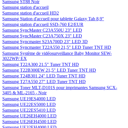
Samsung ST88 Noir
Samsung station d'accueil
Samsung station d'accueil HD2
Samsung Station d'accueil pour tablette Galaxy Tab 8,9"
Samsung station d'accueil SSD-760 E2/EUR
Samsung SyncMaster C23A550U 23" LED
Samsung SyncMaster C23A750X 23" LED
Samsung Syncmaster S23A700D 23" LED 3D
Samsung Syncmaster T22A550 21,5" LED Tuner TNT HD
Samsung Système de vidéosurveillance Baby Monitor SEW-
3022WP/ EX
Samsung T22A300 21.5" Tuner TNT HD
Samsung T22B300EW 21,5" LED Tuner TNT HD
Samsung T24B301 24" LED Tuner TNT HD
Samsung T27A550 27" LED Tuner TNT HD
Samsung Toner MLT-D101S pour imprimantes Samsung SCX-
3405 & ML-2165 - Noir
Samsung UE19ES4000 LED
Samsung UE22ES5000 LED
Samsung UE22ES5410 LED
Samsung UE26EH4000 LED
Samsung UE26EH4500 LED
Samsung UE32EH4000 LED