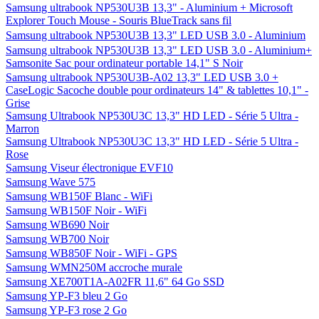
Samsung ultrabook NP530U3B 13,3" - Aluminium + Microsoft
Explorer Touch Mouse - Souris BlueTrack sans fil
Samsung ultrabook NP530U3B 13,3" LED USB 3.0 - Aluminium
Samsung ultrabook NP530U3B 13,3" LED USB 3.0 - Aluminium+
Samsonite Sac pour ordinateur portable 14,1" S Noir
Samsung ultrabook NP530U3B-A02 13,3" LED USB 3.0 +
CaseLogic Sacoche double pour ordinateurs 14" & tablettes 10,1" -
Grise
Samsung Ultrabook NP530U3C 13,3" HD LED - Série 5 Ultra -
Marron
Samsung Ultrabook NP530U3C 13,3" HD LED - Série 5 Ultra -
Rose
Samsung Viseur électronique EVF10
Samsung Wave 575
Samsung WB150F Blanc - WiFi
Samsung WB150F Noir - WiFi
Samsung WB690 Noir
Samsung WB700 Noir
Samsung WB850F Noir - WiFi - GPS
Samsung WMN250M accroche murale
Samsung XE700T1A-A02FR 11,6" 64 Go SSD
Samsung YP-F3 bleu 2 Go
Samsung YP-F3 rose 2 Go