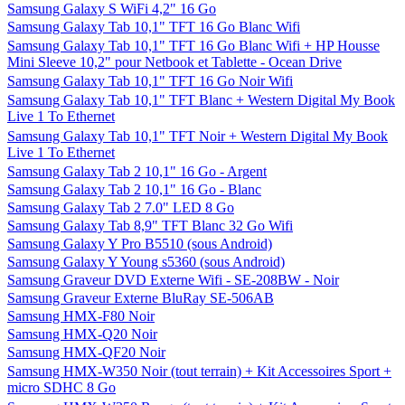
Samsung Galaxy S WiFi 4,2" 16 Go
Samsung Galaxy Tab 10,1" TFT 16 Go Blanc Wifi
Samsung Galaxy Tab 10,1" TFT 16 Go Blanc Wifi + HP Housse
Mini Sleeve 10,2" pour Netbook et Tablette - Ocean Drive
Samsung Galaxy Tab 10,1" TFT 16 Go Noir Wifi
Samsung Galaxy Tab 10,1" TFT Blanc + Western Digital My Book
Live 1 To Ethernet
Samsung Galaxy Tab 10,1" TFT Noir + Western Digital My Book
Live 1 To Ethernet
Samsung Galaxy Tab 2 10,1" 16 Go - Argent
Samsung Galaxy Tab 2 10,1" 16 Go - Blanc
Samsung Galaxy Tab 2 7.0" LED 8 Go
Samsung Galaxy Tab 8,9" TFT Blanc 32 Go Wifi
Samsung Galaxy Y Pro B5510 (sous Android)
Samsung Galaxy Y Young s5360 (sous Android)
Samsung Graveur DVD Externe Wifi - SE-208BW - Noir
Samsung Graveur Externe BluRay SE-506AB
Samsung HMX-F80 Noir
Samsung HMX-Q20 Noir
Samsung HMX-QF20 Noir
Samsung HMX-W350 Noir (tout terrain) + Kit Accessoires Sport +
micro SDHC 8 Go