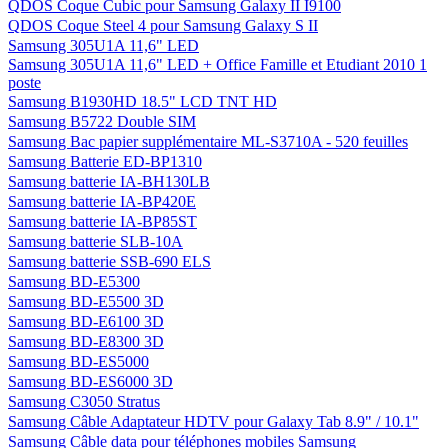
QDOS Coque Cubic pour Samsung Galaxy II I9100
QDOS Coque Steel 4 pour Samsung Galaxy S II
Samsung 305U1A 11,6" LED
Samsung 305U1A 11,6" LED + Office Famille et Etudiant 2010 1
poste
Samsung B1930HD 18.5" LCD TNT HD
Samsung B5722 Double SIM
Samsung Bac papier supplémentaire ML-S3710A - 520 feuilles
Samsung Batterie ED-BP1310
Samsung batterie IA-BH130LB
Samsung batterie IA-BP420E
Samsung batterie IA-BP85ST
Samsung batterie SLB-10A
Samsung batterie SSB-690 ELS
Samsung BD-E5300
Samsung BD-E5500 3D
Samsung BD-E6100 3D
Samsung BD-E8300 3D
Samsung BD-ES5000
Samsung BD-ES6000 3D
Samsung C3050 Stratus
Samsung Câble Adaptateur HDTV pour Galaxy Tab 8.9" / 10.1"
Samsung Câble data pour téléphones mobiles Samsung