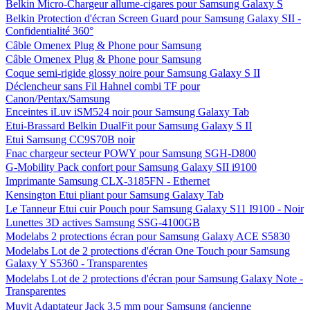
Belkin Micro-Chargeur allume-cigares pour Samsung Galaxy S
Belkin Protection d'écran Screen Guard pour Samsung Galaxy SII -
Confidentialité 360°
Câble Omenex Plug & Phone pour Samsung
Câble Omenex Plug & Phone pour Samsung
Coque semi-rigide glossy noire pour Samsung Galaxy S II
Déclencheur sans Fil Hahnel combi TF pour
Canon/Pentax/Samsung
Enceintes iLuv iSM524 noir pour Samsung Galaxy Tab
Etui-Brassard Belkin DualFit pour Samsung Galaxy S II
Etui Samsung CC9S70B noir
Fnac chargeur secteur POWY pour Samsung SGH-D800
G-Mobility Pack confort pour Samsung Galaxy SII i9100
Imprimante Samsung CLX-3185FN - Ethernet
Kensington Etui pliant pour Samsung Galaxy Tab
Le Tanneur Etui cuir Pouch pour Samsung Galaxy S11 I9100 - Noir
Lunettes 3D actives Samsung SSG-4100GB
Modelabs 2 protections écran pour Samsung Galaxy ACE S5830
Modelabs Lot de 2 protections d'écran One Touch pour Samsung
Galaxy Y S5360 - Transparentes
Modelabs Lot de 2 protections d'écran pour Samsung Galaxy Note -
Transparentes
Muvit Adaptateur Jack 3,5 mm pour Samsung (ancienne