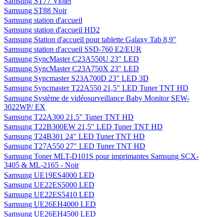
Samsung ST77 Violet
Samsung ST88 Noir
Samsung station d'accueil
Samsung station d'accueil HD2
Samsung Station d'accueil pour tablette Galaxy Tab 8,9"
Samsung station d'accueil SSD-760 E2/EUR
Samsung SyncMaster C23A550U 23" LED
Samsung SyncMaster C23A750X 23" LED
Samsung Syncmaster S23A700D 23" LED 3D
Samsung Syncmaster T22A550 21,5" LED Tuner TNT HD
Samsung Système de vidéosurveillance Baby Monitor SEW-
3022WP/ EX
Samsung T22A300 21.5" Tuner TNT HD
Samsung T22B300EW 21,5" LED Tuner TNT HD
Samsung T24B301 24" LED Tuner TNT HD
Samsung T27A550 27" LED Tuner TNT HD
Samsung Toner MLT-D101S pour imprimantes Samsung SCX-
3405 & ML-2165 - Noir
Samsung UE19ES4000 LED
Samsung UE22ES5000 LED
Samsung UE22ES5410 LED
Samsung UE26EH4000 LED
Samsung UE26EH4500 LED