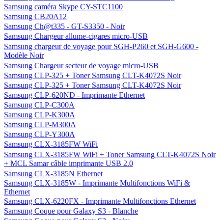
Samsung caméra Skype CY-STC1100
Samsung CB20A12
Samsung Ch@t335 - GT-S3350 - Noir
Samsung Chargeur allume-cigares micro-USB
Samsung chargeur de voyage pour SGH-P260 et SGH-G600 -
Modèle Noir
Samsung Chargeur secteur de voyage micro-USB
Samsung CLP-325 + Toner Samsung CLT-K4072S Noir
Samsung CLP-325 + Toner Samsung CLT-K4072S Noir
Samsung CLP-620ND - Imprimante Ethernet
Samsung CLP-C300A
Samsung CLP-K300A
Samsung CLP-M300A
Samsung CLP-Y300A
Samsung CLX-3185FW WiFi
Samsung CLX-3185FW WiFi + Toner Samsung CLT-K4072S Noir
+ MCL Samar câble imprimante USB 2.0
Samsung CLX-3185N Ethernet
Samsung CLX-3185W - Imprimante Multifonctions WiFi &
Ethernet
Samsung CLX-6220FX - Imprimante Multifonctions Ethernet
Samsung Coque pour Galaxy S3 - Blanche