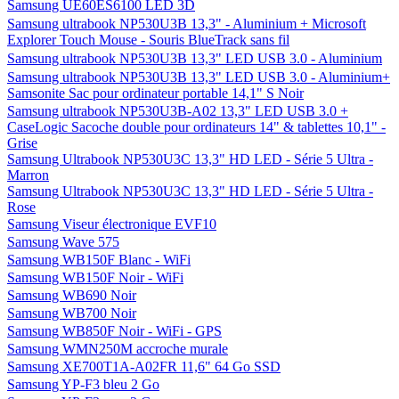
Samsung UE60ES6100 LED 3D
Samsung ultrabook NP530U3B 13,3" - Aluminium + Microsoft
Explorer Touch Mouse - Souris BlueTrack sans fil
Samsung ultrabook NP530U3B 13,3" LED USB 3.0 - Aluminium
Samsung ultrabook NP530U3B 13,3" LED USB 3.0 - Aluminium+
Samsonite Sac pour ordinateur portable 14,1" S Noir
Samsung ultrabook NP530U3B-A02 13,3" LED USB 3.0 +
CaseLogic Sacoche double pour ordinateurs 14" & tablettes 10,1" -
Grise
Samsung Ultrabook NP530U3C 13,3" HD LED - Série 5 Ultra -
Marron
Samsung Ultrabook NP530U3C 13,3" HD LED - Série 5 Ultra -
Rose
Samsung Viseur électronique EVF10
Samsung Wave 575
Samsung WB150F Blanc - WiFi
Samsung WB150F Noir - WiFi
Samsung WB690 Noir
Samsung WB700 Noir
Samsung WB850F Noir - WiFi - GPS
Samsung WMN250M accroche murale
Samsung XE700T1A-A02FR 11,6" 64 Go SSD
Samsung YP-F3 bleu 2 Go