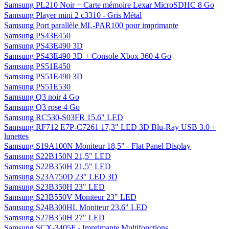
Samsung PL210 Noir + Carte mémoire Lexar MicroSDHC 8 Go
Samsung Player mini 2 c3310 - Gris Métal
Samsung Port parallèle ML-PAR100 pour imprimante
Samsung PS43E450
Samsung PS43E490 3D
Samsung PS43E490 3D + Console Xbox 360 4 Go
Samsung PS51E450
Samsung PS51E490 3D
Samsung PS51E530
Samsung Q3 noir 4 Go
Samsung Q3 rose 4 Go
Samsung RC530-S03FR 15,6" LED
Samsung RF712 E7P-C7261 17,3" LED 3D Blu-Ray USB 3.0 +
lunettes
Samsung S19A100N Moniteur 18,5" - Flat Panel Display
Samsung S22B150N 21,5" LED
Samsung S22B350H 21,5" LED
Samsung S23A750D 23" LED 3D
Samsung S23B350H 23" LED
Samsung S23B550V Moniteur 23" LED
Samsung S24B300HL Moniteur 23,6" LED
Samsung S27B350H 27" LED
Samsung SCX-3405F - Imprimante Multifonctions