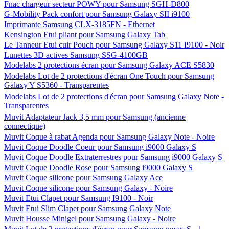
Fnac chargeur secteur POWY pour Samsung SGH-D800
G-Mobility Pack confort pour Samsung Galaxy SII i9100
Imprimante Samsung CLX-3185FN - Ethernet
Kensington Etui pliant pour Samsung Galaxy Tab
Le Tanneur Etui cuir Pouch pour Samsung Galaxy S11 I9100 - Noir
Lunettes 3D actives Samsung SSG-4100GB
Modelabs 2 protections écran pour Samsung Galaxy ACE S5830
Modelabs Lot de 2 protections d'écran One Touch pour Samsung
Galaxy Y S5360 - Transparentes
Modelabs Lot de 2 protections d'écran pour Samsung Galaxy Note -
Transparentes
Muvit Adaptateur Jack 3,5 mm pour Samsung (ancienne
connectique)
Muvit Coque à rabat Agenda pour Samsung Galaxy Note - Noire
Muvit Coque Doodle Coeur pour Samsung i9000 Galaxy S
Muvit Coque Doodle Extraterrestres pour Samsung i9000 Galaxy S
Muvit Coque Doodle Rose pour Samsung i9000 Galaxy S
Muvit Coque silicone pour Samsung Galaxy Ace
Muvit Coque silicone pour Samsung Galaxy - Noire
Muvit Etui Clapet pour Samsung I9100 - Noir
Muvit Etui Slim Clapet pour Samsung Galaxy Note
Muvit Housse Minigel pour Samsung Galaxy - Noire