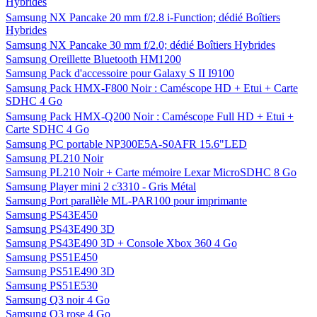
Hybrides
Samsung NX Pancake 20 mm f/2.8 i-Function; dédié Boîtiers
Hybrides
Samsung NX Pancake 30 mm f/2.0; dédié Boîtiers Hybrides
Samsung Oreillette Bluetooth HM1200
Samsung Pack d'accessoire pour Galaxy S II I9100
Samsung Pack HMX-F800 Noir : Caméscope HD + Etui + Carte
SDHC 4 Go
Samsung Pack HMX-Q200 Noir : Caméscope Full HD + Etui +
Carte SDHC 4 Go
Samsung PC portable NP300E5A-S0AFR 15.6"LED
Samsung PL210 Noir
Samsung PL210 Noir + Carte mémoire Lexar MicroSDHC 8 Go
Samsung Player mini 2 c3310 - Gris Métal
Samsung Port parallèle ML-PAR100 pour imprimante
Samsung PS43E450
Samsung PS43E490 3D
Samsung PS43E490 3D + Console Xbox 360 4 Go
Samsung PS51E450
Samsung PS51E490 3D
Samsung PS51E530
Samsung Q3 noir 4 Go
Samsung Q3 rose 4 Go