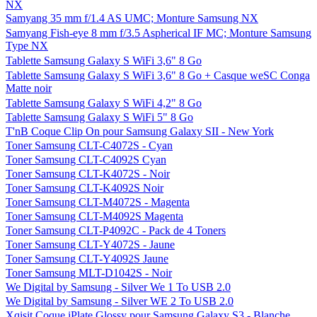
NX
Samyang 35 mm f/1.4 AS UMC; Monture Samsung NX
Samyang Fish-eye 8 mm f/3.5 Aspherical IF MC; Monture Samsung
Type NX
Tablette Samsung Galaxy S WiFi 3,6" 8 Go
Tablette Samsung Galaxy S WiFi 3,6" 8 Go + Casque weSC Conga
Matte noir
Tablette Samsung Galaxy S WiFi 4,2" 8 Go
Tablette Samsung Galaxy S WiFi 5" 8 Go
T'nB Coque Clip On pour Samsung Galaxy SII - New York
Toner Samsung CLT-C4072S - Cyan
Toner Samsung CLT-C4092S Cyan
Toner Samsung CLT-K4072S - Noir
Toner Samsung CLT-K4092S Noir
Toner Samsung CLT-M4072S - Magenta
Toner Samsung CLT-M4092S Magenta
Toner Samsung CLT-P4092C - Pack de 4 Toners
Toner Samsung CLT-Y4072S - Jaune
Toner Samsung CLT-Y4092S Jaune
Toner Samsung MLT-D1042S - Noir
We Digital by Samsung - Silver We 1 To USB 2.0
We Digital by Samsung - Silver WE 2 To USB 2.0
Xqisit Coque iPlate Glossy pour Samsung Galaxy S3 - Blanche