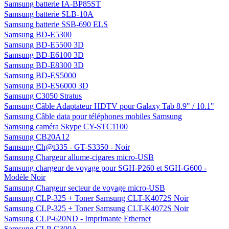
Samsung batterie IA-BP85ST
Samsung batterie SLB-10A
Samsung batterie SSB-690 ELS
Samsung BD-E5300
Samsung BD-E5500 3D
Samsung BD-E6100 3D
Samsung BD-E8300 3D
Samsung BD-ES5000
Samsung BD-ES6000 3D
Samsung C3050 Stratus
Samsung Câble Adaptateur HDTV pour Galaxy Tab 8.9" / 10.1"
Samsung Câble data pour téléphones mobiles Samsung
Samsung caméra Skype CY-STC1100
Samsung CB20A12
Samsung Ch@t335 - GT-S3350 - Noir
Samsung Chargeur allume-cigares micro-USB
Samsung chargeur de voyage pour SGH-P260 et SGH-G600 -
Modèle Noir
Samsung Chargeur secteur de voyage micro-USB
Samsung CLP-325 + Toner Samsung CLT-K4072S Noir
Samsung CLP-325 + Toner Samsung CLT-K4072S Noir
Samsung CLP-620ND - Imprimante Ethernet
Samsung CLP-C300A