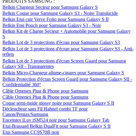
PRODUITS SAMSUNG :
Belkin Chargeur Secteur pour Samsung Galaxy S
Belkin Coque pour Samsung Galaxy S3 - Noire Translucide
Belkin Etui cuir Verve Folio pour Samsung Galaxy S II
Belkin Etui Pouch pour Samsung Galaxy S3 - Noir
Belkin Kit de Charge Secteur + Automobile pour Samsung Galaxy
S
Belkin Lot de 3 protections d'écran pour Samsung Galaxy S3
Belkin Lot de 3 protections d'écran pour Samsung Galaxy S3 - Anti-
reflets
Belkin Lot de 3 protections d'écran Screen Guard pour Samsung
Galaxy SII - Transparentes
Belkin Micro-Chargeur allume-cigares pour Samsung Galaxy S
Belkin Protection d'écran Screen Guard pour Samsung Galaxy SII -
Confidentialité 360°
Câble Omenex Plug & Phone pour Samsung
Câble Omenex Plug & Phone pour Samsung
Coque semi-rigide glossy noire pour Samsung Galaxy S II
Déclencheur sans Fil Hahnel combi TF pour
Canon/Pentax/Samsung
Enceintes iLuv iSM524 noir pour Samsung Galaxy Tab
Etui-Brassard Belkin DualFit pour Samsung Galaxy S II
Etui Samsung CC9S70B noir