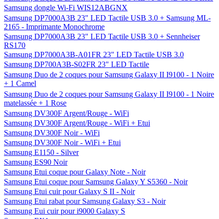
Samsung dongle Wi-Fi WIS12ABGNX
Samsung DP7000A3B 23" LED Tactile USB 3.0 + Samsung ML-
2165 - Imprimante Monochrome
Samsung DP7000A3B 23" LED Tactile USB 3.0 + Sennheiser
RS170
Samsung DP7000A3B-A01FR 23" LED Tactile USB 3.0
Samsung DP700A3B-S02FR 23" LED Tactile
Samsung Duo de 2 coques pour Samsung Galaxy II I9100 - 1 Noire
+ 1 Camel
Samsung Duo de 2 coques pour Samsung Galaxy II I9100 - 1 Noire
matelassée + 1 Rose
Samsung DV300F Argent/Rouge - WiFi
Samsung DV300F Argent/Rouge - WiFi + Etui
Samsung DV300F Noir - WiFi
Samsung DV300F Noir - WiFi + Etui
Samsung E1150 - Silver
Samsung ES90 Noir
Samsung Etui coque pour Galaxy Note - Noir
Samsung Etui coque pour Samsung Galaxy Y S5360 - Noir
Samsung Etui cuir pour Galaxy S II - Noir
Samsung Etui rabat pour Samsung Galaxy S3 - Noir
Samsung Eui cuir pour i9000 Galaxy S