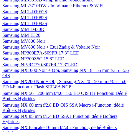
Samsung ML-3710DW - Imprimante Ethernet & WiFi
Samsung MLT-D1052S
Samsung MLT-D1082S
Samsung MLT-D1092S
Samsung MM-D430D
Samsung MM-E320
Samsung MV800 Noir
Samsung MV800 Noir + Etui Zadig & Voltaire Noir
Samsung NP300E7A-S09FR 17,3" LED
Samsung NP700Z5C 15.6" LED
Samsung NP-RC730-S07FR 17.3"LED
Samsung NX1000 Noir + Obj. Samsung NX 18 - 55 mm f/3.5 - 5.6
OIS
Samsung NX200 Noir + Obj. Samsung NX 20 - 50 mm f/3.5 - 5.6
ED i-Function + Flash SEF-8A NG8
Samsung NX 50 - 200 mm f/4.0 - 5.6 ED OIS II i-Fonction; Dédié
Boîtiers Hybrides
Samsung NX 60 mm f/2.8 ED OIS SSA Macro i-Function; dédié
Boîtiers Hybrides
Samsung NX 85 mm f/1.4 ED SSA i-Function; dédié Boîtiers
Hybrides
Samsung NX Pancake 16 mm f/2.4 i-Function; dédié Boîtiers