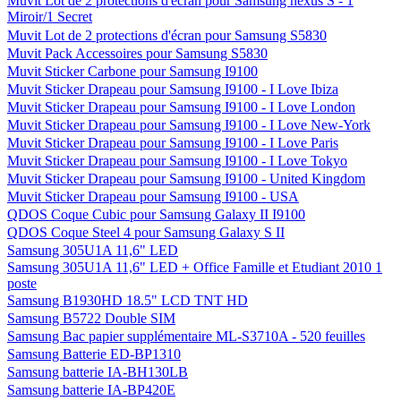
Muvit Lot de 2 protections d'écran pour Samsung nexus S - 1
Miroir/1 Secret
Muvit Lot de 2 protections d'écran pour Samsung S5830
Muvit Pack Accessoires pour Samsung S5830
Muvit Sticker Carbone pour Samsung I9100
Muvit Sticker Drapeau pour Samsung I9100 - I Love Ibiza
Muvit Sticker Drapeau pour Samsung I9100 - I Love London
Muvit Sticker Drapeau pour Samsung I9100 - I Love New-York
Muvit Sticker Drapeau pour Samsung I9100 - I Love Paris
Muvit Sticker Drapeau pour Samsung I9100 - I Love Tokyo
Muvit Sticker Drapeau pour Samsung I9100 - United Kingdom
Muvit Sticker Drapeau pour Samsung I9100 - USA
QDOS Coque Cubic pour Samsung Galaxy II I9100
QDOS Coque Steel 4 pour Samsung Galaxy S II
Samsung 305U1A 11,6" LED
Samsung 305U1A 11,6" LED + Office Famille et Etudiant 2010 1
poste
Samsung B1930HD 18.5" LCD TNT HD
Samsung B5722 Double SIM
Samsung Bac papier supplémentaire ML-S3710A - 520 feuilles
Samsung Batterie ED-BP1310
Samsung batterie IA-BH130LB
Samsung batterie IA-BP420E