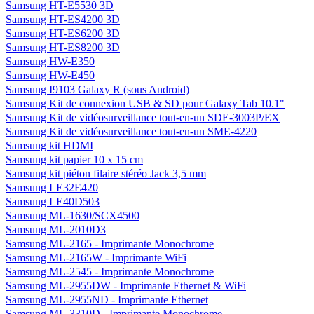
Samsung HT-E5530 3D
Samsung HT-ES4200 3D
Samsung HT-ES6200 3D
Samsung HT-ES8200 3D
Samsung HW-E350
Samsung HW-E450
Samsung I9103 Galaxy R (sous Android)
Samsung Kit de connexion USB & SD pour Galaxy Tab 10.1"
Samsung Kit de vidéosurveillance tout-en-un SDE-3003P/EX
Samsung Kit de vidéosurveillance tout-en-un SME-4220
Samsung kit HDMI
Samsung kit papier 10 x 15 cm
Samsung kit piéton filaire stéréo Jack 3,5 mm
Samsung LE32E420
Samsung LE40D503
Samsung ML-1630/SCX4500
Samsung ML-2010D3
Samsung ML-2165 - Imprimante Monochrome
Samsung ML-2165W - Imprimante WiFi
Samsung ML-2545 - Imprimante Monochrome
Samsung ML-2955DW - Imprimante Ethernet & WiFi
Samsung ML-2955ND - Imprimante Ethernet
Samsung ML-3310D - Imprimante Monochrome