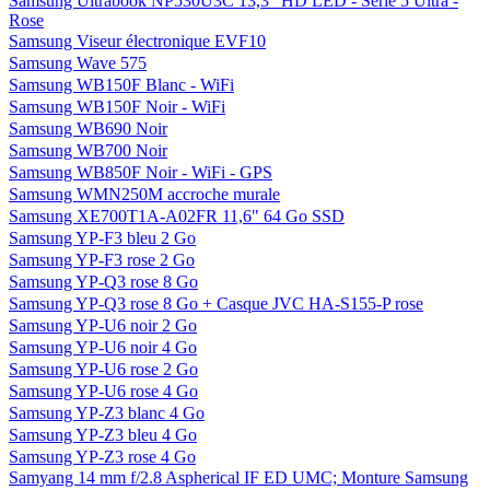
Samsung Ultrabook NP530U3C 13,3" HD LED - Série 5 Ultra -
Rose
Samsung Viseur électronique EVF10
Samsung Wave 575
Samsung WB150F Blanc - WiFi
Samsung WB150F Noir - WiFi
Samsung WB690 Noir
Samsung WB700 Noir
Samsung WB850F Noir - WiFi - GPS
Samsung WMN250M accroche murale
Samsung XE700T1A-A02FR 11,6" 64 Go SSD
Samsung YP-F3 bleu 2 Go
Samsung YP-F3 rose 2 Go
Samsung YP-Q3 rose 8 Go
Samsung YP-Q3 rose 8 Go + Casque JVC HA-S155-P rose
Samsung YP-U6 noir 2 Go
Samsung YP-U6 noir 4 Go
Samsung YP-U6 rose 2 Go
Samsung YP-U6 rose 4 Go
Samsung YP-Z3 blanc 4 Go
Samsung YP-Z3 bleu 4 Go
Samsung YP-Z3 rose 4 Go
Samyang 14 mm f/2.8 Aspherical IF ED UMC; Monture Samsung