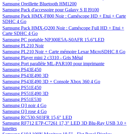
Samsung Oreillette Bluetooth HM1200
Samsung Pack d'accessoire pour Galaxy S II I9100
Samsung Pack HMX-F800 Noir : Caméscope HD + Etui + Carte
SDHC 4 Go
Samsung Pack HMX-Q200 Noir : Caméscope Full HD + Etui +
Carte SDHC 4 Go
Samsung PC portable NP300E5A-S0AFR 15.6"LED
Samsung PL210 Noir
Samsung PL210 Noir + Carte mémoire Lexar MicroSDHC 8 Go
Samsung Player mini 2 c3310 - Gris Métal
Samsung Port parallèle ML-PAR100 pour imprimante
Samsung PS43E450
Samsung PS43E490 3D
Samsung PS43E490 3D + Console Xbox 360 4 Go
Samsung PS51E450
Samsung PS51E490 3D
Samsung PS51E530
Samsung Q3 noir 4 Go
Samsung Q3 rose 4 Go
Samsung RC530-S03FR 15,6" LED
Samsung RF712 E7P-C7261 17,3" LED 3D Blu-Ray USB 3.0 +
lunettes