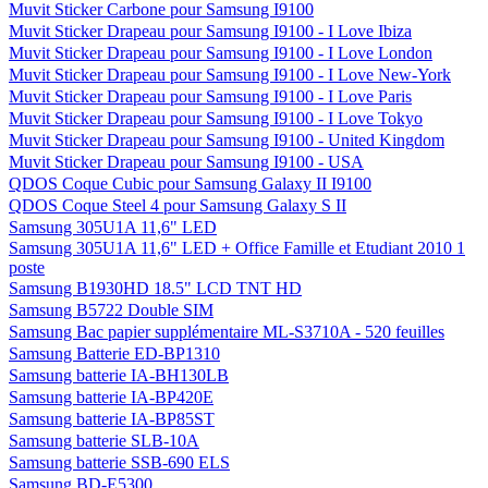
Muvit Sticker Carbone pour Samsung I9100
Muvit Sticker Drapeau pour Samsung I9100 - I Love Ibiza
Muvit Sticker Drapeau pour Samsung I9100 - I Love London
Muvit Sticker Drapeau pour Samsung I9100 - I Love New-York
Muvit Sticker Drapeau pour Samsung I9100 - I Love Paris
Muvit Sticker Drapeau pour Samsung I9100 - I Love Tokyo
Muvit Sticker Drapeau pour Samsung I9100 - United Kingdom
Muvit Sticker Drapeau pour Samsung I9100 - USA
QDOS Coque Cubic pour Samsung Galaxy II I9100
QDOS Coque Steel 4 pour Samsung Galaxy S II
Samsung 305U1A 11,6" LED
Samsung 305U1A 11,6" LED + Office Famille et Etudiant 2010 1
poste
Samsung B1930HD 18.5" LCD TNT HD
Samsung B5722 Double SIM
Samsung Bac papier supplémentaire ML-S3710A - 520 feuilles
Samsung Batterie ED-BP1310
Samsung batterie IA-BH130LB
Samsung batterie IA-BP420E
Samsung batterie IA-BP85ST
Samsung batterie SLB-10A
Samsung batterie SSB-690 ELS
Samsung BD-E5300