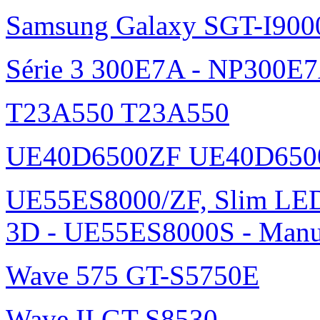
Samsung Galaxy SGT-I900
Série 3 300E7A - NP300E
T23A550 T23A550
UE40D6500ZF UE40D650
UE55ES8000/ZF, Slim L
3D - UE55ES8000S - Manu
Wave 575 GT-S5750E
Wave II GT-S8530