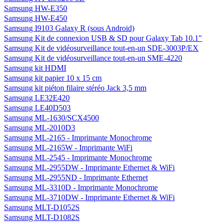
Samsung HW-E350
Samsung HW-E450
Samsung I9103 Galaxy R (sous Android)
Samsung Kit de connexion USB & SD pour Galaxy Tab 10.1"
Samsung Kit de vidéosurveillance tout-en-un SDE-3003P/EX
Samsung Kit de vidéosurveillance tout-en-un SME-4220
Samsung kit HDMI
Samsung kit papier 10 x 15 cm
Samsung kit piéton filaire stéréo Jack 3,5 mm
Samsung LE32E420
Samsung LE40D503
Samsung ML-1630/SCX4500
Samsung ML-2010D3
Samsung ML-2165 - Imprimante Monochrome
Samsung ML-2165W - Imprimante WiFi
Samsung ML-2545 - Imprimante Monochrome
Samsung ML-2955DW - Imprimante Ethernet & WiFi
Samsung ML-2955ND - Imprimante Ethernet
Samsung ML-3310D - Imprimante Monochrome
Samsung ML-3710DW - Imprimante Ethernet & WiFi
Samsung MLT-D1052S
Samsung MLT-D1082S