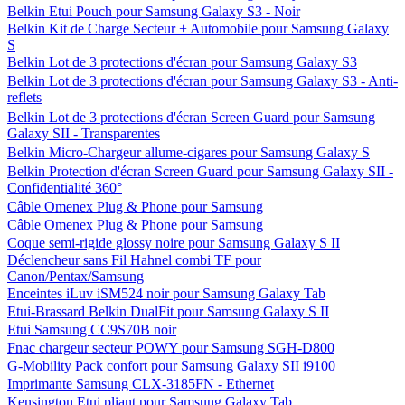
Belkin Etui Pouch pour Samsung Galaxy S3 - Noir
Belkin Kit de Charge Secteur + Automobile pour Samsung Galaxy
S
Belkin Lot de 3 protections d'écran pour Samsung Galaxy S3
Belkin Lot de 3 protections d'écran pour Samsung Galaxy S3 - Anti-
reflets
Belkin Lot de 3 protections d'écran Screen Guard pour Samsung
Galaxy SII - Transparentes
Belkin Micro-Chargeur allume-cigares pour Samsung Galaxy S
Belkin Protection d'écran Screen Guard pour Samsung Galaxy SII -
Confidentialité 360°
Câble Omenex Plug & Phone pour Samsung
Câble Omenex Plug & Phone pour Samsung
Coque semi-rigide glossy noire pour Samsung Galaxy S II
Déclencheur sans Fil Hahnel combi TF pour
Canon/Pentax/Samsung
Enceintes iLuv iSM524 noir pour Samsung Galaxy Tab
Etui-Brassard Belkin DualFit pour Samsung Galaxy S II
Etui Samsung CC9S70B noir
Fnac chargeur secteur POWY pour Samsung SGH-D800
G-Mobility Pack confort pour Samsung Galaxy SII i9100
Imprimante Samsung CLX-3185FN - Ethernet
Kensington Etui pliant pour Samsung Galaxy Tab