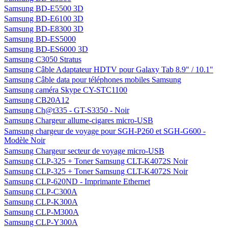
Samsung BD-E5500 3D
Samsung BD-E6100 3D
Samsung BD-E8300 3D
Samsung BD-ES5000
Samsung BD-ES6000 3D
Samsung C3050 Stratus
Samsung Câble Adaptateur HDTV pour Galaxy Tab 8.9" / 10.1"
Samsung Câble data pour téléphones mobiles Samsung
Samsung caméra Skype CY-STC1100
Samsung CB20A12
Samsung Ch@t335 - GT-S3350 - Noir
Samsung Chargeur allume-cigares micro-USB
Samsung chargeur de voyage pour SGH-P260 et SGH-G600 -
Modèle Noir
Samsung Chargeur secteur de voyage micro-USB
Samsung CLP-325 + Toner Samsung CLT-K4072S Noir
Samsung CLP-325 + Toner Samsung CLT-K4072S Noir
Samsung CLP-620ND - Imprimante Ethernet
Samsung CLP-C300A
Samsung CLP-K300A
Samsung CLP-M300A
Samsung CLP-Y300A