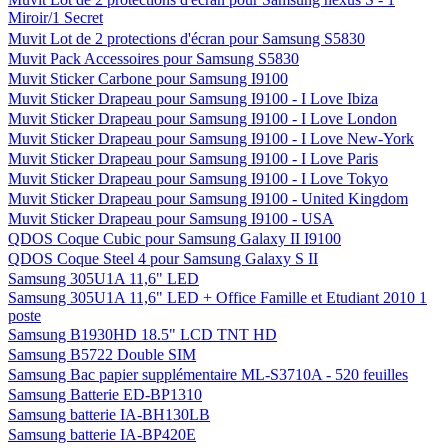
Miroir/1 Secret
Muvit Lot de 2 protections d'écran pour Samsung S5830
Muvit Pack Accessoires pour Samsung S5830
Muvit Sticker Carbone pour Samsung I9100
Muvit Sticker Drapeau pour Samsung I9100 - I Love Ibiza
Muvit Sticker Drapeau pour Samsung I9100 - I Love London
Muvit Sticker Drapeau pour Samsung I9100 - I Love New-York
Muvit Sticker Drapeau pour Samsung I9100 - I Love Paris
Muvit Sticker Drapeau pour Samsung I9100 - I Love Tokyo
Muvit Sticker Drapeau pour Samsung I9100 - United Kingdom
Muvit Sticker Drapeau pour Samsung I9100 - USA
QDOS Coque Cubic pour Samsung Galaxy II I9100
QDOS Coque Steel 4 pour Samsung Galaxy S II
Samsung 305U1A 11,6" LED
Samsung 305U1A 11,6" LED + Office Famille et Etudiant 2010 1
poste
Samsung B1930HD 18.5" LCD TNT HD
Samsung B5722 Double SIM
Samsung Bac papier supplémentaire ML-S3710A - 520 feuilles
Samsung Batterie ED-BP1310
Samsung batterie IA-BH130LB
Samsung batterie IA-BP420E