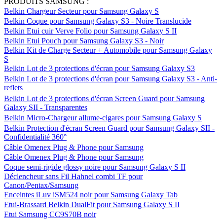
PRODUITS SAMSUNG :
Belkin Chargeur Secteur pour Samsung Galaxy S
Belkin Coque pour Samsung Galaxy S3 - Noire Translucide
Belkin Etui cuir Verve Folio pour Samsung Galaxy S II
Belkin Etui Pouch pour Samsung Galaxy S3 - Noir
Belkin Kit de Charge Secteur + Automobile pour Samsung Galaxy
S
Belkin Lot de 3 protections d'écran pour Samsung Galaxy S3
Belkin Lot de 3 protections d'écran pour Samsung Galaxy S3 - Anti-
reflets
Belkin Lot de 3 protections d'écran Screen Guard pour Samsung
Galaxy SII - Transparentes
Belkin Micro-Chargeur allume-cigares pour Samsung Galaxy S
Belkin Protection d'écran Screen Guard pour Samsung Galaxy SII -
Confidentialité 360°
Câble Omenex Plug & Phone pour Samsung
Câble Omenex Plug & Phone pour Samsung
Coque semi-rigide glossy noire pour Samsung Galaxy S II
Déclencheur sans Fil Hahnel combi TF pour
Canon/Pentax/Samsung
Enceintes iLuv iSM524 noir pour Samsung Galaxy Tab
Etui-Brassard Belkin DualFit pour Samsung Galaxy S II
Etui Samsung CC9S70B noir