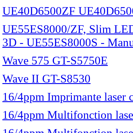
UE40D6500ZF UE40D650
UE55ES8000/ZF, Slim L
3D - UE55ES8000S - Manu
Wave 575 GT-S5750E
Wave II GT-S8530
16/4ppm Imprimante laser 
16/4ppm Multifonction la
16/4ppm Multifonction la