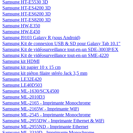
Samsung HT-E5530 3D
Samsung HT-ES4200 3D
Samsung HT-ES6200 3D
Samsung HT-ES8200 3D
Samsung HW-E350
Samsung HW-E450
Samsung I9103 Galaxy R (sous Android)
Samsung Kit de connexion USB & SD pour Galaxy Tab 10.1"
Samsung Kit de vidéosurveillance tout-en-un SDE-3003P/EX
Samsung Kit de vidéosurveillance tout-en-un SME-4220
Samsung kit HDMI
Samsung kit papier 10 x 15 cm
Samsung kit piéton filaire stéréo Jack 3,5 mm
Samsung LE32E420
Samsung LE40D503
Samsung ML-1630/SCX4500
Samsung ML-2010D3
Samsung ML-2165 - Imprimante Monochrome
Samsung ML-2165W - Imprimante WiFi
Samsung ML-2545 - Imprimante Monochrome
Samsung ML-2955DW - Imprimante Ethernet & WiFi
Samsung ML-2955ND - Imprimante Ethernet
Samsung ML-3310D - Imprimante Monochrome