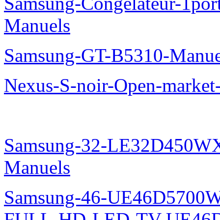
Samsung-Congelateur-1po
Manuels
Samsung-GT-B5310-Manue
Nexus-S-noir-Open-marke
Samsung-32-LE32D450WX
Manuels
Samsung-46-UE46D5700W
FULL-HD-LED-TV-UE46D