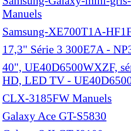
Samsung-Galaxy-mini-gris
Manuels
Samsung-XE700T1A-HF1F
17,3" Série 3 300E7A - N
40", UE40D6500WXZF, sé
HD, LED TV - UE40D6500
CLX-3185FW Manuels
Galaxy Ace GT-S5830