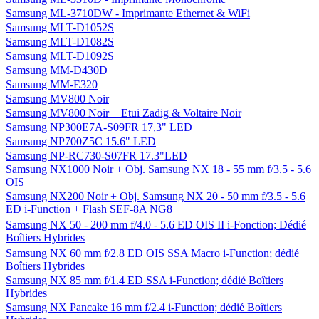
Samsung ML-3710DW - Imprimante Ethernet & WiFi
Samsung MLT-D1052S
Samsung MLT-D1082S
Samsung MLT-D1092S
Samsung MM-D430D
Samsung MM-E320
Samsung MV800 Noir
Samsung MV800 Noir + Etui Zadig & Voltaire Noir
Samsung NP300E7A-S09FR 17,3" LED
Samsung NP700Z5C 15.6" LED
Samsung NP-RC730-S07FR 17.3"LED
Samsung NX1000 Noir + Obj. Samsung NX 18 - 55 mm f/3.5 - 5.6
OIS
Samsung NX200 Noir + Obj. Samsung NX 20 - 50 mm f/3.5 - 5.6
ED i-Function + Flash SEF-8A NG8
Samsung NX 50 - 200 mm f/4.0 - 5.6 ED OIS II i-Fonction; Dédié
Boîtiers Hybrides
Samsung NX 60 mm f/2.8 ED OIS SSA Macro i-Function; dédié
Boîtiers Hybrides
Samsung NX 85 mm f/1.4 ED SSA i-Function; dédié Boîtiers
Hybrides
Samsung NX Pancake 16 mm f/2.4 i-Function; dédié Boîtiers