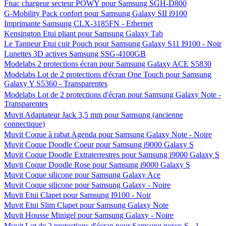
Fnac chargeur secteur POWY pour Samsung SGH-D800
G-Mobility Pack confort pour Samsung Galaxy SII i9100
Imprimante Samsung CLX-3185FN - Ethernet
Kensington Etui pliant pour Samsung Galaxy Tab
Le Tanneur Etui cuir Pouch pour Samsung Galaxy S11 I9100 - Noir
Lunettes 3D actives Samsung SSG-4100GB
Modelabs 2 protections écran pour Samsung Galaxy ACE S5830
Modelabs Lot de 2 protections d'écran One Touch pour Samsung
Galaxy Y S5360 - Transparentes
Modelabs Lot de 2 protections d'écran pour Samsung Galaxy Note -
Transparentes
Muvit Adaptateur Jack 3,5 mm pour Samsung (ancienne
connectique)
Muvit Coque à rabat Agenda pour Samsung Galaxy Note - Noire
Muvit Coque Doodle Coeur pour Samsung i9000 Galaxy S
Muvit Coque Doodle Extraterrestres pour Samsung i9000 Galaxy S
Muvit Coque Doodle Rose pour Samsung i9000 Galaxy S
Muvit Coque silicone pour Samsung Galaxy Ace
Muvit Coque silicone pour Samsung Galaxy - Noire
Muvit Etui Clapet pour Samsung I9100 - Noir
Muvit Etui Slim Clapet pour Samsung Galaxy Note
Muvit Housse Minigel pour Samsung Galaxy - Noire
Muvit Lot de 2 protections d'écran pour Samsung nexus S - 1