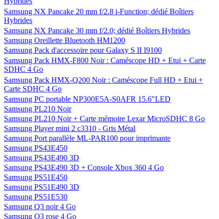
Hybrides
Samsung NX Pancake 20 mm f/2.8 i-Function; dédié Boîtiers
Hybrides
Samsung NX Pancake 30 mm f/2.0; dédié Boîtiers Hybrides
Samsung Oreillette Bluetooth HM1200
Samsung Pack d'accessoire pour Galaxy S II I9100
Samsung Pack HMX-F800 Noir : Caméscope HD + Etui + Carte
SDHC 4 Go
Samsung Pack HMX-Q200 Noir : Caméscope Full HD + Etui +
Carte SDHC 4 Go
Samsung PC portable NP300E5A-S0AFR 15.6"LED
Samsung PL210 Noir
Samsung PL210 Noir + Carte mémoire Lexar MicroSDHC 8 Go
Samsung Player mini 2 c3310 - Gris Métal
Samsung Port parallèle ML-PAR100 pour imprimante
Samsung PS43E450
Samsung PS43E490 3D
Samsung PS43E490 3D + Console Xbox 360 4 Go
Samsung PS51E450
Samsung PS51E490 3D
Samsung PS51E530
Samsung Q3 noir 4 Go
Samsung Q3 rose 4 Go