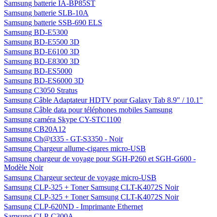
Samsung batterie IA-BP85ST
Samsung batterie SLB-10A
Samsung batterie SSB-690 ELS
Samsung BD-E5300
Samsung BD-E5500 3D
Samsung BD-E6100 3D
Samsung BD-E8300 3D
Samsung BD-ES5000
Samsung BD-ES6000 3D
Samsung C3050 Stratus
Samsung Câble Adaptateur HDTV pour Galaxy Tab 8.9" / 10.1"
Samsung Câble data pour téléphones mobiles Samsung
Samsung caméra Skype CY-STC1100
Samsung CB20A12
Samsung Ch@t335 - GT-S3350 - Noir
Samsung Chargeur allume-cigares micro-USB
Samsung chargeur de voyage pour SGH-P260 et SGH-G600 -
Modèle Noir
Samsung Chargeur secteur de voyage micro-USB
Samsung CLP-325 + Toner Samsung CLT-K4072S Noir
Samsung CLP-325 + Toner Samsung CLT-K4072S Noir
Samsung CLP-620ND - Imprimante Ethernet
Samsung CLP-C300A