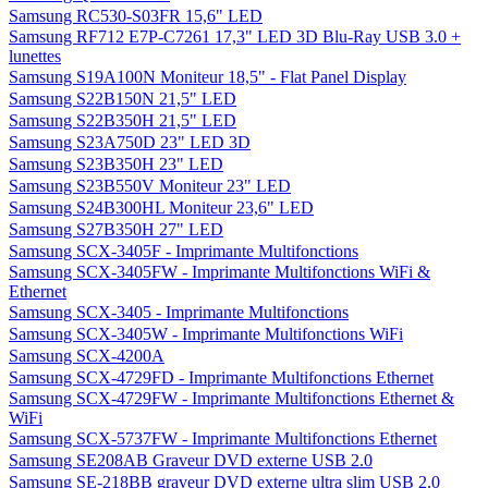
Samsung RC530-S03FR 15,6" LED
Samsung RF712 E7P-C7261 17,3" LED 3D Blu-Ray USB 3.0 +
lunettes
Samsung S19A100N Moniteur 18,5" - Flat Panel Display
Samsung S22B150N 21,5" LED
Samsung S22B350H 21,5" LED
Samsung S23A750D 23" LED 3D
Samsung S23B350H 23" LED
Samsung S23B550V Moniteur 23" LED
Samsung S24B300HL Moniteur 23,6" LED
Samsung S27B350H 27" LED
Samsung SCX-3405F - Imprimante Multifonctions
Samsung SCX-3405FW - Imprimante Multifonctions WiFi &
Ethernet
Samsung SCX-3405 - Imprimante Multifonctions
Samsung SCX-3405W - Imprimante Multifonctions WiFi
Samsung SCX-4200A
Samsung SCX-4729FD - Imprimante Multifonctions Ethernet
Samsung SCX-4729FW - Imprimante Multifonctions Ethernet &
WiFi
Samsung SCX-5737FW - Imprimante Multifonctions Ethernet
Samsung SE208AB Graveur DVD externe USB 2.0
Samsung SE-218BB graveur DVD externe ultra slim USB 2.0