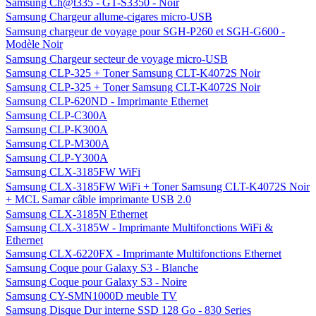
Samsung Ch@t335 - GT-S3350 - Noir
Samsung Chargeur allume-cigares micro-USB
Samsung chargeur de voyage pour SGH-P260 et SGH-G600 -
Modèle Noir
Samsung Chargeur secteur de voyage micro-USB
Samsung CLP-325 + Toner Samsung CLT-K4072S Noir
Samsung CLP-325 + Toner Samsung CLT-K4072S Noir
Samsung CLP-620ND - Imprimante Ethernet
Samsung CLP-C300A
Samsung CLP-K300A
Samsung CLP-M300A
Samsung CLP-Y300A
Samsung CLX-3185FW WiFi
Samsung CLX-3185FW WiFi + Toner Samsung CLT-K4072S Noir
+ MCL Samar câble imprimante USB 2.0
Samsung CLX-3185N Ethernet
Samsung CLX-3185W - Imprimante Multifonctions WiFi &
Ethernet
Samsung CLX-6220FX - Imprimante Multifonctions Ethernet
Samsung Coque pour Galaxy S3 - Blanche
Samsung Coque pour Galaxy S3 - Noire
Samsung CY-SMN1000D meuble TV
Samsung Disque Dur interne SSD 128 Go - 830 Series