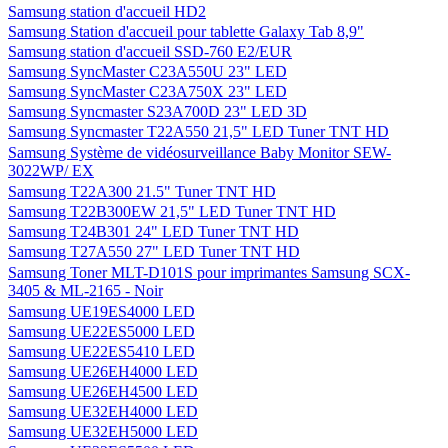
Samsung station d'accueil HD2
Samsung Station d'accueil pour tablette Galaxy Tab 8,9"
Samsung station d'accueil SSD-760 E2/EUR
Samsung SyncMaster C23A550U 23" LED
Samsung SyncMaster C23A750X 23" LED
Samsung Syncmaster S23A700D 23" LED 3D
Samsung Syncmaster T22A550 21,5" LED Tuner TNT HD
Samsung Système de vidéosurveillance Baby Monitor SEW-
3022WP/ EX
Samsung T22A300 21.5" Tuner TNT HD
Samsung T22B300EW 21,5" LED Tuner TNT HD
Samsung T24B301 24" LED Tuner TNT HD
Samsung T27A550 27" LED Tuner TNT HD
Samsung Toner MLT-D101S pour imprimantes Samsung SCX-
3405 & ML-2165 - Noir
Samsung UE19ES4000 LED
Samsung UE22ES5000 LED
Samsung UE22ES5410 LED
Samsung UE26EH4000 LED
Samsung UE26EH4500 LED
Samsung UE32EH4000 LED
Samsung UE32EH5000 LED