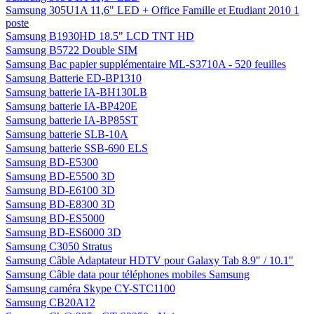
Samsung 305U1A 11,6" LED + Office Famille et Etudiant 2010 1
poste
Samsung B1930HD 18.5" LCD TNT HD
Samsung B5722 Double SIM
Samsung Bac papier supplémentaire ML-S3710A - 520 feuilles
Samsung Batterie ED-BP1310
Samsung batterie IA-BH130LB
Samsung batterie IA-BP420E
Samsung batterie IA-BP85ST
Samsung batterie SLB-10A
Samsung batterie SSB-690 ELS
Samsung BD-E5300
Samsung BD-E5500 3D
Samsung BD-E6100 3D
Samsung BD-E8300 3D
Samsung BD-ES5000
Samsung BD-ES6000 3D
Samsung C3050 Stratus
Samsung Câble Adaptateur HDTV pour Galaxy Tab 8.9" / 10.1"
Samsung Câble data pour téléphones mobiles Samsung
Samsung caméra Skype CY-STC1100
Samsung CB20A12