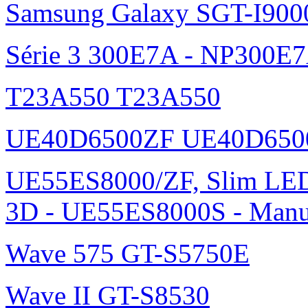
Samsung Galaxy SGT-I900
Série 3 300E7A - NP300E
T23A550 T23A550
UE40D6500ZF UE40D650
UE55ES8000/ZF, Slim L
3D - UE55ES8000S - Manu
Wave 575 GT-S5750E
Wave II GT-S8530