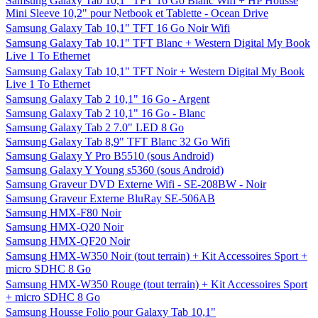
Samsung Galaxy Tab 10,1" TFT 16 Go Blanc Wifi + HP Housse
Mini Sleeve 10,2" pour Netbook et Tablette - Ocean Drive
Samsung Galaxy Tab 10,1" TFT 16 Go Noir Wifi
Samsung Galaxy Tab 10,1" TFT Blanc + Western Digital My Book
Live 1 To Ethernet
Samsung Galaxy Tab 10,1" TFT Noir + Western Digital My Book
Live 1 To Ethernet
Samsung Galaxy Tab 2 10,1" 16 Go - Argent
Samsung Galaxy Tab 2 10,1" 16 Go - Blanc
Samsung Galaxy Tab 2 7.0" LED 8 Go
Samsung Galaxy Tab 8,9" TFT Blanc 32 Go Wifi
Samsung Galaxy Y Pro B5510 (sous Android)
Samsung Galaxy Y Young s5360 (sous Android)
Samsung Graveur DVD Externe Wifi - SE-208BW - Noir
Samsung Graveur Externe BluRay SE-506AB
Samsung HMX-F80 Noir
Samsung HMX-Q20 Noir
Samsung HMX-QF20 Noir
Samsung HMX-W350 Noir (tout terrain) + Kit Accessoires Sport +
micro SDHC 8 Go
Samsung HMX-W350 Rouge (tout terrain) + Kit Accessoires Sport
+ micro SDHC 8 Go
Samsung Housse Folio pour Galaxy Tab 10,1"