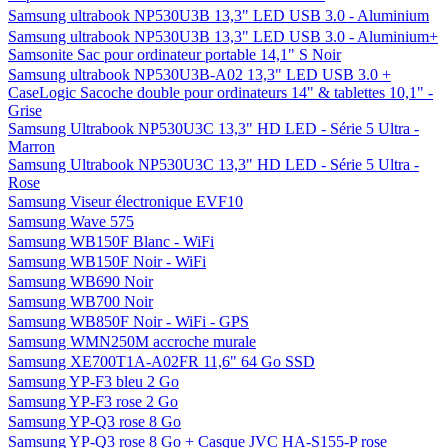
Samsung ultrabook NP530U3B 13,3" LED USB 3.0 - Aluminium
Samsung ultrabook NP530U3B 13,3" LED USB 3.0 - Aluminium+
Samsonite Sac pour ordinateur portable 14,1" S Noir
Samsung ultrabook NP530U3B-A02 13,3" LED USB 3.0 +
CaseLogic Sacoche double pour ordinateurs 14" & tablettes 10,1" -
Grise
Samsung Ultrabook NP530U3C 13,3" HD LED - Série 5 Ultra -
Marron
Samsung Ultrabook NP530U3C 13,3" HD LED - Série 5 Ultra -
Rose
Samsung Viseur électronique EVF10
Samsung Wave 575
Samsung WB150F Blanc - WiFi
Samsung WB150F Noir - WiFi
Samsung WB690 Noir
Samsung WB700 Noir
Samsung WB850F Noir - WiFi - GPS
Samsung WMN250M accroche murale
Samsung XE700T1A-A02FR 11,6" 64 Go SSD
Samsung YP-F3 bleu 2 Go
Samsung YP-F3 rose 2 Go
Samsung YP-Q3 rose 8 Go
Samsung YP-Q3 rose 8 Go + Casque JVC HA-S155-P rose