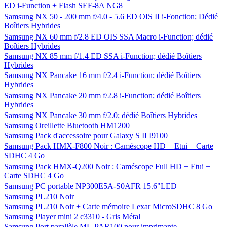
ED i-Function + Flash SEF-8A NG8
Samsung NX 50 - 200 mm f/4.0 - 5.6 ED OIS II i-Fonction; Dédié
Boîtiers Hybrides
Samsung NX 60 mm f/2.8 ED OIS SSA Macro i-Function; dédié
Boîtiers Hybrides
Samsung NX 85 mm f/1.4 ED SSA i-Function; dédié Boîtiers
Hybrides
Samsung NX Pancake 16 mm f/2.4 i-Function; dédié Boîtiers
Hybrides
Samsung NX Pancake 20 mm f/2.8 i-Function; dédié Boîtiers
Hybrides
Samsung NX Pancake 30 mm f/2.0; dédié Boîtiers Hybrides
Samsung Oreillette Bluetooth HM1200
Samsung Pack d'accessoire pour Galaxy S II I9100
Samsung Pack HMX-F800 Noir : Caméscope HD + Etui + Carte
SDHC 4 Go
Samsung Pack HMX-Q200 Noir : Caméscope Full HD + Etui +
Carte SDHC 4 Go
Samsung PC portable NP300E5A-S0AFR 15.6"LED
Samsung PL210 Noir
Samsung PL210 Noir + Carte mémoire Lexar MicroSDHC 8 Go
Samsung Player mini 2 c3310 - Gris Métal
Samsung Port parallèle ML-PAR100 pour imprimante