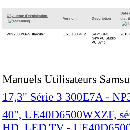
Date 
OSystème d'exploitation
Version
Description
distr
Win 2000/XP/Vista/Win7
1.5.1.10064_2
SAMSUNG
2010.
New PC Studio
PC Sync
Manuels Utilisateurs Samsu
17,3" Série 3 300E7A - N
40", UE40D6500WXZF, sé
HD, LED TV - UE40D6500