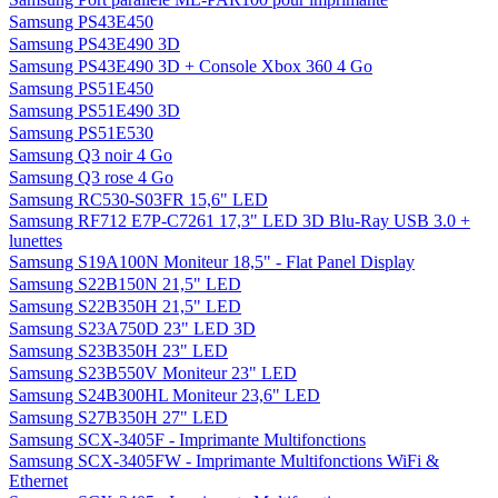
Samsung PS43E450
Samsung PS43E490 3D
Samsung PS43E490 3D + Console Xbox 360 4 Go
Samsung PS51E450
Samsung PS51E490 3D
Samsung PS51E530
Samsung Q3 noir 4 Go
Samsung Q3 rose 4 Go
Samsung RC530-S03FR 15,6" LED
Samsung RF712 E7P-C7261 17,3" LED 3D Blu-Ray USB 3.0 +
lunettes
Samsung S19A100N Moniteur 18,5" - Flat Panel Display
Samsung S22B150N 21,5" LED
Samsung S22B350H 21,5" LED
Samsung S23A750D 23" LED 3D
Samsung S23B350H 23" LED
Samsung S23B550V Moniteur 23" LED
Samsung S24B300HL Moniteur 23,6" LED
Samsung S27B350H 27" LED
Samsung SCX-3405F - Imprimante Multifonctions
Samsung SCX-3405FW - Imprimante Multifonctions WiFi &
Ethernet