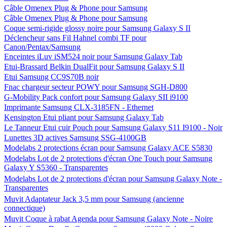
Câble Omenex Plug & Phone pour Samsung
Câble Omenex Plug & Phone pour Samsung
Coque semi-rigide glossy noire pour Samsung Galaxy S II
Déclencheur sans Fil Hahnel combi TF pour
Canon/Pentax/Samsung
Enceintes iLuv iSM524 noir pour Samsung Galaxy Tab
Etui-Brassard Belkin DualFit pour Samsung Galaxy S II
Etui Samsung CC9S70B noir
Fnac chargeur secteur POWY pour Samsung SGH-D800
G-Mobility Pack confort pour Samsung Galaxy SII i9100
Imprimante Samsung CLX-3185FN - Ethernet
Kensington Etui pliant pour Samsung Galaxy Tab
Le Tanneur Etui cuir Pouch pour Samsung Galaxy S11 I9100 - Noir
Lunettes 3D actives Samsung SSG-4100GB
Modelabs 2 protections écran pour Samsung Galaxy ACE S5830
Modelabs Lot de 2 protections d'écran One Touch pour Samsung
Galaxy Y S5360 - Transparentes
Modelabs Lot de 2 protections d'écran pour Samsung Galaxy Note -
Transparentes
Muvit Adaptateur Jack 3,5 mm pour Samsung (ancienne
connectique)
Muvit Coque à rabat Agenda pour Samsung Galaxy Note - Noire