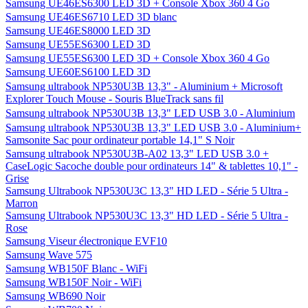
Samsung UE46ES6300 LED 3D + Console Xbox 360 4 Go
Samsung UE46ES6710 LED 3D blanc
Samsung UE46ES8000 LED 3D
Samsung UE55ES6300 LED 3D
Samsung UE55ES6300 LED 3D + Console Xbox 360 4 Go
Samsung UE60ES6100 LED 3D
Samsung ultrabook NP530U3B 13,3" - Aluminium + Microsoft
Explorer Touch Mouse - Souris BlueTrack sans fil
Samsung ultrabook NP530U3B 13,3" LED USB 3.0 - Aluminium
Samsung ultrabook NP530U3B 13,3" LED USB 3.0 - Aluminium+
Samsonite Sac pour ordinateur portable 14,1" S Noir
Samsung ultrabook NP530U3B-A02 13,3" LED USB 3.0 +
CaseLogic Sacoche double pour ordinateurs 14" & tablettes 10,1" -
Grise
Samsung Ultrabook NP530U3C 13,3" HD LED - Série 5 Ultra -
Marron
Samsung Ultrabook NP530U3C 13,3" HD LED - Série 5 Ultra -
Rose
Samsung Viseur électronique EVF10
Samsung Wave 575
Samsung WB150F Blanc - WiFi
Samsung WB150F Noir - WiFi
Samsung WB690 Noir