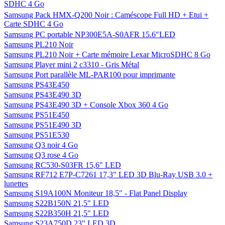
SDHC 4 Go
Samsung Pack HMX-Q200 Noir : Caméscope Full HD + Etui +
Carte SDHC 4 Go
Samsung PC portable NP300E5A-S0AFR 15.6"LED
Samsung PL210 Noir
Samsung PL210 Noir + Carte mémoire Lexar MicroSDHC 8 Go
Samsung Player mini 2 c3310 - Gris Métal
Samsung Port parallèle ML-PAR100 pour imprimante
Samsung PS43E450
Samsung PS43E490 3D
Samsung PS43E490 3D + Console Xbox 360 4 Go
Samsung PS51E450
Samsung PS51E490 3D
Samsung PS51E530
Samsung Q3 noir 4 Go
Samsung Q3 rose 4 Go
Samsung RC530-S03FR 15,6" LED
Samsung RF712 E7P-C7261 17,3" LED 3D Blu-Ray USB 3.0 +
lunettes
Samsung S19A100N Moniteur 18,5" - Flat Panel Display
Samsung S22B150N 21,5" LED
Samsung S22B350H 21,5" LED
Samsung S23A750D 23" LED 3D