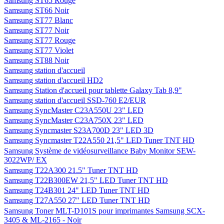
Samsung ST65 Rouge
Samsung ST66 Noir
Samsung ST77 Blanc
Samsung ST77 Noir
Samsung ST77 Rouge
Samsung ST77 Violet
Samsung ST88 Noir
Samsung station d'accueil
Samsung station d'accueil HD2
Samsung Station d'accueil pour tablette Galaxy Tab 8,9"
Samsung station d'accueil SSD-760 E2/EUR
Samsung SyncMaster C23A550U 23" LED
Samsung SyncMaster C23A750X 23" LED
Samsung Syncmaster S23A700D 23" LED 3D
Samsung Syncmaster T22A550 21,5" LED Tuner TNT HD
Samsung Système de vidéosurveillance Baby Monitor SEW-
3022WP/ EX
Samsung T22A300 21.5" Tuner TNT HD
Samsung T22B300EW 21,5" LED Tuner TNT HD
Samsung T24B301 24" LED Tuner TNT HD
Samsung T27A550 27" LED Tuner TNT HD
Samsung Toner MLT-D101S pour imprimantes Samsung SCX-
3405 & ML-2165 - Noir