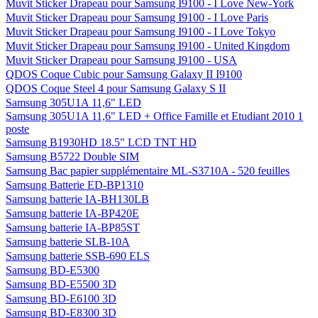
Muvit Sticker Drapeau pour Samsung I9100 - I Love New-York
Muvit Sticker Drapeau pour Samsung I9100 - I Love Paris
Muvit Sticker Drapeau pour Samsung I9100 - I Love Tokyo
Muvit Sticker Drapeau pour Samsung I9100 - United Kingdom
Muvit Sticker Drapeau pour Samsung I9100 - USA
QDOS Coque Cubic pour Samsung Galaxy II I9100
QDOS Coque Steel 4 pour Samsung Galaxy S II
Samsung 305U1A 11,6" LED
Samsung 305U1A 11,6" LED + Office Famille et Etudiant 2010 1
poste
Samsung B1930HD 18.5" LCD TNT HD
Samsung B5722 Double SIM
Samsung Bac papier supplémentaire ML-S3710A - 520 feuilles
Samsung Batterie ED-BP1310
Samsung batterie IA-BH130LB
Samsung batterie IA-BP420E
Samsung batterie IA-BP85ST
Samsung batterie SLB-10A
Samsung batterie SSB-690 ELS
Samsung BD-E5300
Samsung BD-E5500 3D
Samsung BD-E6100 3D
Samsung BD-E8300 3D