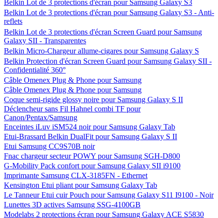
Belkin Lot de 3 protections d'écran pour Samsung Galaxy S3
Belkin Lot de 3 protections d'écran pour Samsung Galaxy S3 - Anti-
reflets
Belkin Lot de 3 protections d'écran Screen Guard pour Samsung
Galaxy SII - Transparentes
Belkin Micro-Chargeur allume-cigares pour Samsung Galaxy S
Belkin Protection d'écran Screen Guard pour Samsung Galaxy SII -
Confidentialité 360°
Câble Omenex Plug & Phone pour Samsung
Câble Omenex Plug & Phone pour Samsung
Coque semi-rigide glossy noire pour Samsung Galaxy S II
Déclencheur sans Fil Hahnel combi TF pour
Canon/Pentax/Samsung
Enceintes iLuv iSM524 noir pour Samsung Galaxy Tab
Etui-Brassard Belkin DualFit pour Samsung Galaxy S II
Etui Samsung CC9S70B noir
Fnac chargeur secteur POWY pour Samsung SGH-D800
G-Mobility Pack confort pour Samsung Galaxy SII i9100
Imprimante Samsung CLX-3185FN - Ethernet
Kensington Etui pliant pour Samsung Galaxy Tab
Le Tanneur Etui cuir Pouch pour Samsung Galaxy S11 I9100 - Noir
Lunettes 3D actives Samsung SSG-4100GB
Modelabs 2 protections écran pour Samsung Galaxy ACE S5830