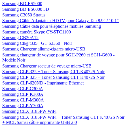
Samsung BD-ES5000
Samsung BD-ES6000 3D
Samsung C3050 Stratus
Samsung Câble Adaptateur HDTV pour Galaxy Tab 8.9" / 10.1"
Samsung Câble data pour téléphones mobiles Samsung
Samsung caméra Skype CY-STC1100
Samsung CB20A12
Samsung Ch@t335 - GT-S3350 - Noir
Samsung Chargeur allume-cigares micro-USB
Samsung chargeur de voyage pour SGH-P260 et SGH-G600 -
Modèle Noir
Samsung Chargeur secteur de voyage micro-USB
Samsung CLP-325 + Toner Samsung CLT-K4072S Noir
Samsung CLP-325 + Toner Samsung CLT-K4072S Noir
Samsung CLP-620ND - Imprimante Ethernet
Samsung CLP-C300A
Samsung CLP-K300A
Samsung CLP-M300A
Samsung CLP-Y300A
Samsung CLX-3185FW WiFi
Samsung CLX-3185FW WiFi + Toner Samsung CLT-K4072S Noir
+ MCL Samar câble imprimante USB 2.0