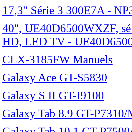
17,3" Série 3 300E7A - N
40", UE40D6500WXZF, sé
HD, LED TV - UE40D6500
CLX-3185FW Manuels
Galaxy Ace GT-S5830
Galaxy S II GT-I9100
Galaxy Tab 8.9 GT-P7310
Galaxy Tab 10.1 GT-P750