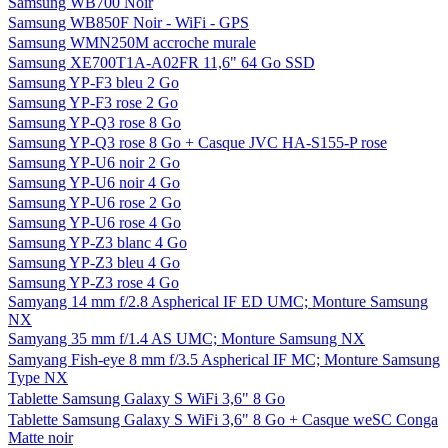
Samsung WB700 Noir
Samsung WB850F Noir - WiFi - GPS
Samsung WMN250M accroche murale
Samsung XE700T1A-A02FR 11,6" 64 Go SSD
Samsung YP-F3 bleu 2 Go
Samsung YP-F3 rose 2 Go
Samsung YP-Q3 rose 8 Go
Samsung YP-Q3 rose 8 Go + Casque JVC HA-S155-P rose
Samsung YP-U6 noir 2 Go
Samsung YP-U6 noir 4 Go
Samsung YP-U6 rose 2 Go
Samsung YP-U6 rose 4 Go
Samsung YP-Z3 blanc 4 Go
Samsung YP-Z3 bleu 4 Go
Samsung YP-Z3 rose 4 Go
Samyang 14 mm f/2.8 Aspherical IF ED UMC; Monture Samsung
NX
Samyang 35 mm f/1.4 AS UMC; Monture Samsung NX
Samyang Fish-eye 8 mm f/3.5 Aspherical IF MC; Monture Samsung
Type NX
Tablette Samsung Galaxy S WiFi 3,6" 8 Go
Tablette Samsung Galaxy S WiFi 3,6" 8 Go + Casque weSC Conga
Matte noir