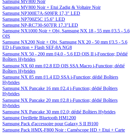
Samsung MV800 Noir
Samsung MV800 Noir + Etui Zadig & Voltaire Noir
Samsung NP300E7A-S09FR 17,3" LED
Samsung NP700Z5C 15.6" LED
Samsung NP-RC730-S07FR 17.3"LED
Samsung NX1000 Noir + Obj. Samsung NX 18 - 55 mm f/3.5 - 5.6
OIS
Samsung NX200 Noir + Obj. Samsung NX 20 - 50 mm f/3.5 - 5.6
ED i-Function + Flash SEF-8A NG8
Samsung NX 50 - 200 mm f/4.0 - 5.6 ED OIS II i-Fonction; Dédié
Boîtiers Hybrides
Samsung NX 60 mm f/2.8 ED OIS SSA Macro i-Function; dédié
Boîtiers Hybrides
Samsung NX 85 mm f/1.4 ED SSA i-Function; dédié Boîtiers
Hybrides
Samsung NX Pancake 16 mm f/2.4 i-Function; dédié Boîtiers
Hybrides
Samsung NX Pancake 20 mm f/2.8 i-Function; dédié Boîtiers
Hybrides
Samsung NX Pancake 30 mm f/2.0; dédié Boîtiers Hybrides
Samsung Oreillette Bluetooth HM1200
Samsung Pack d'accessoire pour Galaxy S II I9100
Samsung Pack HMX-F800 Noir : Caméscope HD + Etui + Carte