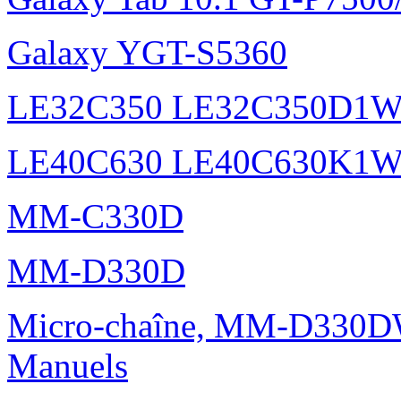
Galaxy YGT-S5360
LE32C350 LE32C350D1
LE40C630 LE40C630K1
MM-C330D
MM-D330D
Micro-chaîne, MM-D330DW
Manuels