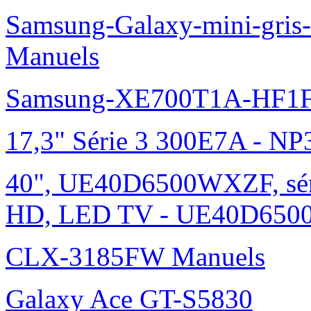
Samsung-Galaxy-mini-gris
Manuels
Samsung-XE700T1A-HF1F
17,3" Série 3 300E7A - N
40", UE40D6500WXZF, sé
HD, LED TV - UE40D6500
CLX-3185FW Manuels
Galaxy Ace GT-S5830