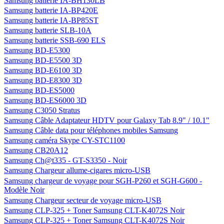
Samsung batterie IA-BH130LB
Samsung batterie IA-BP420E
Samsung batterie IA-BP85ST
Samsung batterie SLB-10A
Samsung batterie SSB-690 ELS
Samsung BD-E5300
Samsung BD-E5500 3D
Samsung BD-E6100 3D
Samsung BD-E8300 3D
Samsung BD-ES5000
Samsung BD-ES6000 3D
Samsung C3050 Stratus
Samsung Câble Adaptateur HDTV pour Galaxy Tab 8.9" / 10.1"
Samsung Câble data pour téléphones mobiles Samsung
Samsung caméra Skype CY-STC1100
Samsung CB20A12
Samsung Ch@t335 - GT-S3350 - Noir
Samsung Chargeur allume-cigares micro-USB
Samsung chargeur de voyage pour SGH-P260 et SGH-G600 -
Modèle Noir
Samsung Chargeur secteur de voyage micro-USB
Samsung CLP-325 + Toner Samsung CLT-K4072S Noir
Samsung CLP-325 + Toner Samsung CLT-K4072S Noir