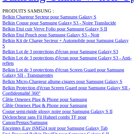
PRODUITS SAMSUNG :
Belkin Chargeur Secteur pour Samsung Galaxy S
Belkin Coque pour Samsung Galaxy S3 - Noire Translucide
Belkin Etui cuir Verve Folio pour Samsung Galaxy S II
Belkin Etui Pouch pour Samsung Galaxy S3 - Noir
Belkin Kit de Charge Secteur + Automobile pour Samsung Galaxy
S
Belkin Lot de 3 protections d'écran pour Samsung Galaxy S3
Belkin Lot de 3 protections d'écran pour Samsung Galaxy S3 - Anti-
reflets
Belkin Lot de 3 protections d'écran Screen Guard pour Samsung
Galaxy SII - Transparentes
Belkin Micro-Chargeur allume-cigares pour Samsung Galaxy S
Belkin Protection d'écran Screen Guard pour Samsung Galaxy SII -
Confidentialité 360°
Câble Omenex Plug & Phone pour Samsung
Câble Omenex Plug & Phone pour Samsung
Coque semi-rigide glossy noire pour Samsung Galaxy S II
Déclencheur sans Fil Hahnel combi TF pour
Canon/Pentax/Samsung
Enceintes iLuv iSM524 noir pour Samsung Galaxy Tab