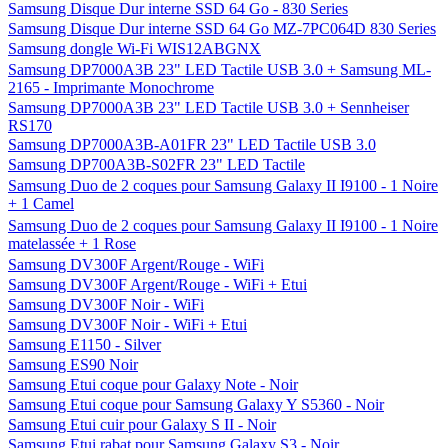
Samsung Disque Dur interne SSD 64 Go - 830 Series
Samsung Disque Dur interne SSD 64 Go MZ-7PC064D 830 Series
Samsung dongle Wi-Fi WIS12ABGNX
Samsung DP7000A3B 23" LED Tactile USB 3.0 + Samsung ML-
2165 - Imprimante Monochrome
Samsung DP7000A3B 23" LED Tactile USB 3.0 + Sennheiser
RS170
Samsung DP7000A3B-A01FR 23" LED Tactile USB 3.0
Samsung DP700A3B-S02FR 23" LED Tactile
Samsung Duo de 2 coques pour Samsung Galaxy II I9100 - 1 Noire
+ 1 Camel
Samsung Duo de 2 coques pour Samsung Galaxy II I9100 - 1 Noire
matelassée + 1 Rose
Samsung DV300F Argent/Rouge - WiFi
Samsung DV300F Argent/Rouge - WiFi + Etui
Samsung DV300F Noir - WiFi
Samsung DV300F Noir - WiFi + Etui
Samsung E1150 - Silver
Samsung ES90 Noir
Samsung Etui coque pour Galaxy Note - Noir
Samsung Etui coque pour Samsung Galaxy Y S5360 - Noir
Samsung Etui cuir pour Galaxy S II - Noir
Samsung Etui rabat pour Samsung Galaxy S3 - Noir