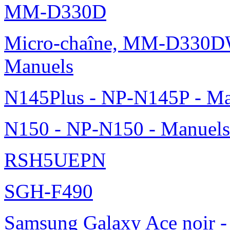
MM-D330D
Micro-chaîne, MM-D330DW
Manuels
N145Plus - NP-N145P - Ma
N150 - NP-N150 - Manuels
RSH5UEPN
SGH-F490
Samsung Galaxy Ace noir -