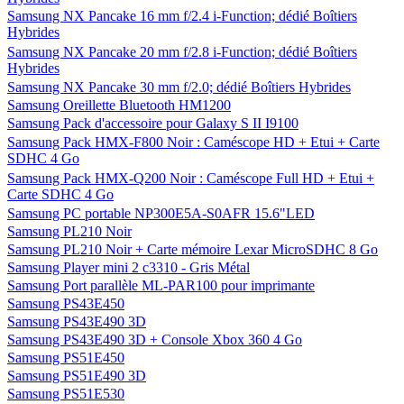
Samsung NX Pancake 16 mm f/2.4 i-Function; dédié Boîtiers
Hybrides
Samsung NX Pancake 20 mm f/2.8 i-Function; dédié Boîtiers
Hybrides
Samsung NX Pancake 30 mm f/2.0; dédié Boîtiers Hybrides
Samsung Oreillette Bluetooth HM1200
Samsung Pack d'accessoire pour Galaxy S II I9100
Samsung Pack HMX-F800 Noir : Caméscope HD + Etui + Carte
SDHC 4 Go
Samsung Pack HMX-Q200 Noir : Caméscope Full HD + Etui +
Carte SDHC 4 Go
Samsung PC portable NP300E5A-S0AFR 15.6"LED
Samsung PL210 Noir
Samsung PL210 Noir + Carte mémoire Lexar MicroSDHC 8 Go
Samsung Player mini 2 c3310 - Gris Métal
Samsung Port parallèle ML-PAR100 pour imprimante
Samsung PS43E450
Samsung PS43E490 3D
Samsung PS43E490 3D + Console Xbox 360 4 Go
Samsung PS51E450
Samsung PS51E490 3D
Samsung PS51E530