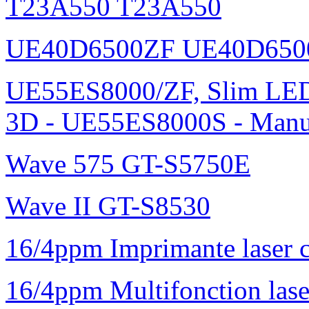
T23A550 T23A550
UE40D6500ZF UE40D650
UE55ES8000/ZF, Slim L
3D - UE55ES8000S - Manu
Wave 575 GT-S5750E
Wave II GT-S8530
16/4ppm Imprimante laser 
16/4ppm Multifonction la