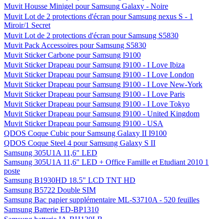
Muvit Housse Minigel pour Samsung Galaxy - Noire
Muvit Lot de 2 protections d'écran pour Samsung nexus S - 1
Miroir/1 Secret
Muvit Lot de 2 protections d'écran pour Samsung S5830
Muvit Pack Accessoires pour Samsung S5830
Muvit Sticker Carbone pour Samsung I9100
Muvit Sticker Drapeau pour Samsung I9100 - I Love Ibiza
Muvit Sticker Drapeau pour Samsung I9100 - I Love London
Muvit Sticker Drapeau pour Samsung I9100 - I Love New-York
Muvit Sticker Drapeau pour Samsung I9100 - I Love Paris
Muvit Sticker Drapeau pour Samsung I9100 - I Love Tokyo
Muvit Sticker Drapeau pour Samsung I9100 - United Kingdom
Muvit Sticker Drapeau pour Samsung I9100 - USA
QDOS Coque Cubic pour Samsung Galaxy II I9100
QDOS Coque Steel 4 pour Samsung Galaxy S II
Samsung 305U1A 11,6" LED
Samsung 305U1A 11,6" LED + Office Famille et Etudiant 2010 1
poste
Samsung B1930HD 18.5" LCD TNT HD
Samsung B5722 Double SIM
Samsung Bac papier supplémentaire ML-S3710A - 520 feuilles
Samsung Batterie ED-BP1310