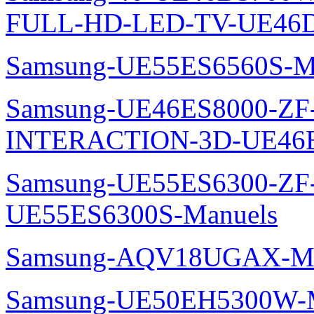
FULL-HD-LED-TV-UE46D
Samsung-UE55ES6560S-M
Samsung-UE46ES8000-ZF
INTERACTION-3D-UE46E
Samsung-UE55ES6300-ZF
UE55ES6300S-Manuels
Samsung-AQV18UGAX-Ma
Samsung-UE50EH5300W-M