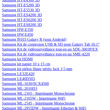
Samsung HT-E4500 3D
Samsung HT-E5200 3D
Samsung HT-E5530 3D
Samsung HT-ES4200 3D
Samsung HT-ES6200 3D
Samsung HT-ES8200 3D
Samsung HW-E350
Samsung HW-E450
Samsung I9103 Galaxy R (sous Android)
Samsung Kit de connexion USB & SD pour Galaxy Tab 10.1"
Samsung Kit de vidéosurveillance tout-en-un SDE-3003P/EX
Samsung Kit de vidéosurveillance tout-en-un SME-4220
Samsung kit HDMI
Samsung kit papier 10 x 15 cm
Samsung kit piéton filaire stéréo Jack 3,5 mm
Samsung LE32E420
Samsung LE40D503
Samsung ML-1630/SCX4500
Samsung ML-2010D3
Samsung ML-2165 - Imprimante Monochrome
Samsung ML-2165W - Imprimante WiFi
Samsung ML-2545 - Imprimante Monochrome
Samsung ML-2955DW - Imprimante Ethernet & WiFi