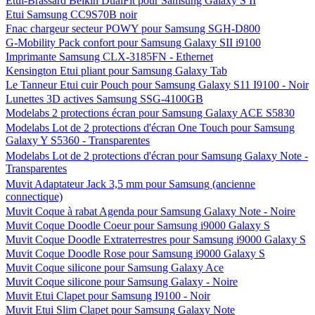
Etui-Brassard Belkin DualFit pour Samsung Galaxy S II
Etui Samsung CC9S70B noir
Fnac chargeur secteur POWY pour Samsung SGH-D800
G-Mobility Pack confort pour Samsung Galaxy SII i9100
Imprimante Samsung CLX-3185FN - Ethernet
Kensington Etui pliant pour Samsung Galaxy Tab
Le Tanneur Etui cuir Pouch pour Samsung Galaxy S11 I9100 - Noir
Lunettes 3D actives Samsung SSG-4100GB
Modelabs 2 protections écran pour Samsung Galaxy ACE S5830
Modelabs Lot de 2 protections d'écran One Touch pour Samsung
Galaxy Y S5360 - Transparentes
Modelabs Lot de 2 protections d'écran pour Samsung Galaxy Note -
Transparentes
Muvit Adaptateur Jack 3,5 mm pour Samsung (ancienne
connectique)
Muvit Coque à rabat Agenda pour Samsung Galaxy Note - Noire
Muvit Coque Doodle Coeur pour Samsung i9000 Galaxy S
Muvit Coque Doodle Extraterrestres pour Samsung i9000 Galaxy S
Muvit Coque Doodle Rose pour Samsung i9000 Galaxy S
Muvit Coque silicone pour Samsung Galaxy Ace
Muvit Coque silicone pour Samsung Galaxy - Noire
Muvit Etui Clapet pour Samsung I9100 - Noir
Muvit Etui Slim Clapet pour Samsung Galaxy Note