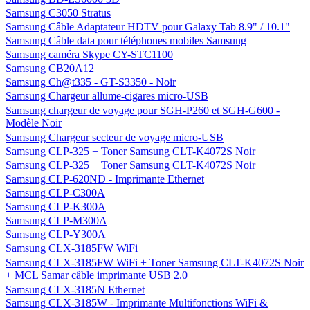
Samsung C3050 Stratus
Samsung Câble Adaptateur HDTV pour Galaxy Tab 8.9" / 10.1"
Samsung Câble data pour téléphones mobiles Samsung
Samsung caméra Skype CY-STC1100
Samsung CB20A12
Samsung Ch@t335 - GT-S3350 - Noir
Samsung Chargeur allume-cigares micro-USB
Samsung chargeur de voyage pour SGH-P260 et SGH-G600 -
Modèle Noir
Samsung Chargeur secteur de voyage micro-USB
Samsung CLP-325 + Toner Samsung CLT-K4072S Noir
Samsung CLP-325 + Toner Samsung CLT-K4072S Noir
Samsung CLP-620ND - Imprimante Ethernet
Samsung CLP-C300A
Samsung CLP-K300A
Samsung CLP-M300A
Samsung CLP-Y300A
Samsung CLX-3185FW WiFi
Samsung CLX-3185FW WiFi + Toner Samsung CLT-K4072S Noir
+ MCL Samar câble imprimante USB 2.0
Samsung CLX-3185N Ethernet
Samsung CLX-3185W - Imprimante Multifonctions WiFi &