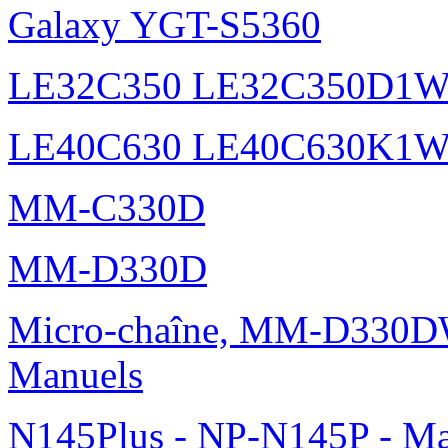
Galaxy YGT-S5360
LE32C350 LE32C350D1
LE40C630 LE40C630K1
MM-C330D
MM-D330D
Micro-chaîne, MM-D330DW
Manuels
N145Plus - NP-N145P - Ma