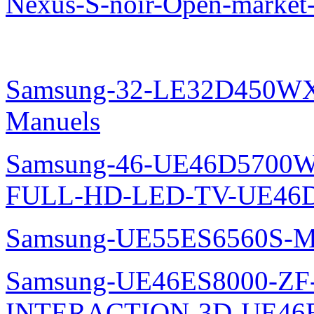
Nexus-S-noir-Open-marke
Samsung-32-LE32D450WX
Manuels
Samsung-46-UE46D5700W
FULL-HD-LED-TV-UE46D
Samsung-UE55ES6560S-M
Samsung-UE46ES8000-ZF
INTERACTION-3D-UE46E