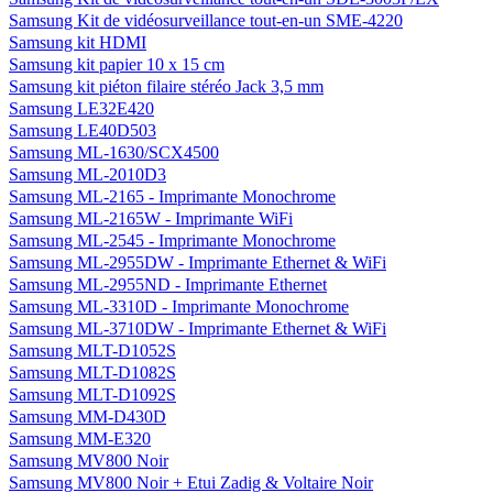
Samsung Kit de vidéosurveillance tout-en-un SME-4220
Samsung kit HDMI
Samsung kit papier 10 x 15 cm
Samsung kit piéton filaire stéréo Jack 3,5 mm
Samsung LE32E420
Samsung LE40D503
Samsung ML-1630/SCX4500
Samsung ML-2010D3
Samsung ML-2165 - Imprimante Monochrome
Samsung ML-2165W - Imprimante WiFi
Samsung ML-2545 - Imprimante Monochrome
Samsung ML-2955DW - Imprimante Ethernet & WiFi
Samsung ML-2955ND - Imprimante Ethernet
Samsung ML-3310D - Imprimante Monochrome
Samsung ML-3710DW - Imprimante Ethernet & WiFi
Samsung MLT-D1052S
Samsung MLT-D1082S
Samsung MLT-D1092S
Samsung MM-D430D
Samsung MM-E320
Samsung MV800 Noir
Samsung MV800 Noir + Etui Zadig & Voltaire Noir