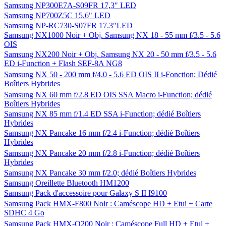
Samsung NP300E7A-S09FR 17,3" LED
Samsung NP700Z5C 15.6" LED
Samsung NP-RC730-S07FR 17.3"LED
Samsung NX1000 Noir + Obj. Samsung NX 18 - 55 mm f/3.5 - 5.6
OIS
Samsung NX200 Noir + Obj. Samsung NX 20 - 50 mm f/3.5 - 5.6
ED i-Function + Flash SEF-8A NG8
Samsung NX 50 - 200 mm f/4.0 - 5.6 ED OIS II i-Fonction; Dédié
Boîtiers Hybrides
Samsung NX 60 mm f/2.8 ED OIS SSA Macro i-Function; dédié
Boîtiers Hybrides
Samsung NX 85 mm f/1.4 ED SSA i-Function; dédié Boîtiers
Hybrides
Samsung NX Pancake 16 mm f/2.4 i-Function; dédié Boîtiers
Hybrides
Samsung NX Pancake 20 mm f/2.8 i-Function; dédié Boîtiers
Hybrides
Samsung NX Pancake 30 mm f/2.0; dédié Boîtiers Hybrides
Samsung Oreillette Bluetooth HM1200
Samsung Pack d'accessoire pour Galaxy S II I9100
Samsung Pack HMX-F800 Noir : Caméscope HD + Etui + Carte
SDHC 4 Go
Samsung Pack HMX-Q200 Noir : Caméscope Full HD + Etui +