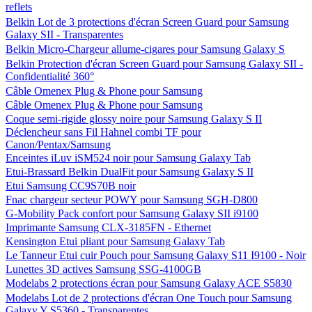
reflets
Belkin Lot de 3 protections d'écran Screen Guard pour Samsung
Galaxy SII - Transparentes
Belkin Micro-Chargeur allume-cigares pour Samsung Galaxy S
Belkin Protection d'écran Screen Guard pour Samsung Galaxy SII -
Confidentialité 360°
Câble Omenex Plug & Phone pour Samsung
Câble Omenex Plug & Phone pour Samsung
Coque semi-rigide glossy noire pour Samsung Galaxy S II
Déclencheur sans Fil Hahnel combi TF pour
Canon/Pentax/Samsung
Enceintes iLuv iSM524 noir pour Samsung Galaxy Tab
Etui-Brassard Belkin DualFit pour Samsung Galaxy S II
Etui Samsung CC9S70B noir
Fnac chargeur secteur POWY pour Samsung SGH-D800
G-Mobility Pack confort pour Samsung Galaxy SII i9100
Imprimante Samsung CLX-3185FN - Ethernet
Kensington Etui pliant pour Samsung Galaxy Tab
Le Tanneur Etui cuir Pouch pour Samsung Galaxy S11 I9100 - Noir
Lunettes 3D actives Samsung SSG-4100GB
Modelabs 2 protections écran pour Samsung Galaxy ACE S5830
Modelabs Lot de 2 protections d'écran One Touch pour Samsung
Galaxy Y S5360 - Transparentes