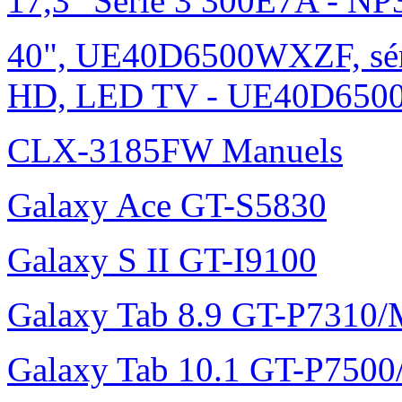
17,3" Série 3 300E7A - N
40", UE40D6500WXZF, sé
HD, LED TV - UE40D6500
CLX-3185FW Manuels
Galaxy Ace GT-S5830
Galaxy S II GT-I9100
Galaxy Tab 8.9 GT-P7310
Galaxy Tab 10.1 GT-P750