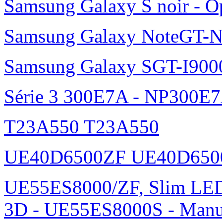
Samsung Galaxy S noir - O
Samsung Galaxy NoteGT-
Samsung Galaxy SGT-I900
Série 3 300E7A - NP300E
T23A550 T23A550
UE40D6500ZF UE40D650
UE55ES8000/ZF, Slim L
3D - UE55ES8000S - Manu