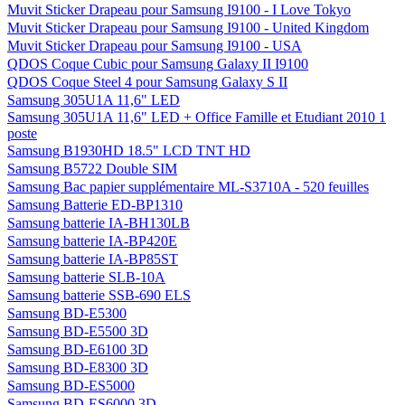
Muvit Sticker Drapeau pour Samsung I9100 - I Love Tokyo
Muvit Sticker Drapeau pour Samsung I9100 - United Kingdom
Muvit Sticker Drapeau pour Samsung I9100 - USA
QDOS Coque Cubic pour Samsung Galaxy II I9100
QDOS Coque Steel 4 pour Samsung Galaxy S II
Samsung 305U1A 11,6" LED
Samsung 305U1A 11,6" LED + Office Famille et Etudiant 2010 1
poste
Samsung B1930HD 18.5" LCD TNT HD
Samsung B5722 Double SIM
Samsung Bac papier supplémentaire ML-S3710A - 520 feuilles
Samsung Batterie ED-BP1310
Samsung batterie IA-BH130LB
Samsung batterie IA-BP420E
Samsung batterie IA-BP85ST
Samsung batterie SLB-10A
Samsung batterie SSB-690 ELS
Samsung BD-E5300
Samsung BD-E5500 3D
Samsung BD-E6100 3D
Samsung BD-E8300 3D
Samsung BD-ES5000
Samsung BD-ES6000 3D