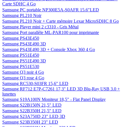
Carte SDHC 4 Go
Samsung PC portable NP300E5A-S0AFR 15.6"LED
Samsung PL210 Noir
Samsung PL210 Noir + Carte mémoire Lexar MicroSDHC 8 Go
Samsung Player mini 2 c3310 - Gris Métal
Samsung Port parallèle ML-PAR100 pour imprimante
Samsung PS43E450
Samsung PS43E490 3D
Samsung PS43E490 3D + Console Xbox 360 4 Go
Samsung PS51E450
Samsung PS51E490 3D
Samsung PS51E530
Samsung Q3 noir 4 Go
Samsung Q3 rose 4 Go
Samsung RC530-S03FR 15,6" LED
Samsung RF712 E7P-C7261 17,3" LED 3D Blu-Ray USB 3.0 +
lunettes
Samsung S19A100N Moniteur 18,5" - Flat Panel Display
Samsung S22B150N 21,5" LED
Samsung S22B350H 21,5" LED
Samsung S23A750D 23" LED 3D
Samsung S23B350H 23" LED