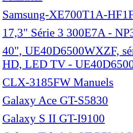
Samsung-XE700T1A-HF1F
17,3" Série 3 300E7A - N
40", UE40D6500WXZF, sé
HD, LED TV - UE40D6500
CLX-3185FW Manuels
Galaxy Ace GT-S5830
Galaxy S II GT-I9100