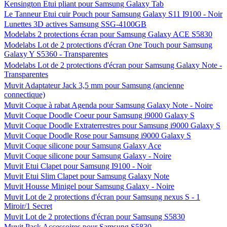
Kensington Etui pliant pour Samsung Galaxy Tab
Le Tanneur Etui cuir Pouch pour Samsung Galaxy S11 I9100 - Noir
Lunettes 3D actives Samsung SSG-4100GB
Modelabs 2 protections écran pour Samsung Galaxy ACE S5830
Modelabs Lot de 2 protections d'écran One Touch pour Samsung
Galaxy Y S5360 - Transparentes
Modelabs Lot de 2 protections d'écran pour Samsung Galaxy Note -
Transparentes
Muvit Adaptateur Jack 3,5 mm pour Samsung (ancienne
connectique)
Muvit Coque à rabat Agenda pour Samsung Galaxy Note - Noire
Muvit Coque Doodle Coeur pour Samsung i9000 Galaxy S
Muvit Coque Doodle Extraterrestres pour Samsung i9000 Galaxy S
Muvit Coque Doodle Rose pour Samsung i9000 Galaxy S
Muvit Coque silicone pour Samsung Galaxy Ace
Muvit Coque silicone pour Samsung Galaxy - Noire
Muvit Etui Clapet pour Samsung I9100 - Noir
Muvit Etui Slim Clapet pour Samsung Galaxy Note
Muvit Housse Minigel pour Samsung Galaxy - Noire
Muvit Lot de 2 protections d'écran pour Samsung nexus S - 1
Miroir/1 Secret
Muvit Lot de 2 protections d'écran pour Samsung S5830
Muvit Pack Accessoires pour Samsung S5830