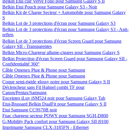
Belkin Etui cuir Verve Folio pour Samsung Galaxy S II
Belkin Etui Pouch pour Samsung Galaxy S3 - Noir
Belkin Kit de Charge Secteur + Automobile pour Samsung Galaxy
S
Belkin Lot de 3 protections d'écran pour Samsung Galaxy S3
Belkin Lot de 3 protections d'écran pour Samsung Galaxy S3 - Anti-
reflets
Belkin Lot de 3 protections d'écran Screen Guard pour Samsung
Galaxy SII - Transparentes
Belkin Micro-Chargeur allume-cigares pour Samsung Galaxy S
Belkin Protection d'écran Screen Guard pour Samsung Galaxy SII -
Confidentialité 360°
Câble Omenex Plug & Phone pour Samsung
Câble Omenex Plug & Phone pour Samsung
Coque semi-rigide glossy noire pour Samsung Galaxy S II
Déclencheur sans Fil Hahnel combi TF pour
Canon/Pentax/Samsung
Enceintes iLuv iSM524 noir pour Samsung Galaxy Tab
Etui-Brassard Belkin DualFit pour Samsung Galaxy S II
Etui Samsung CC9S70B noir
Fnac chargeur secteur POWY pour Samsung SGH-D800
G-Mobility Pack confort pour Samsung Galaxy SII i9100
Imprimante Samsung CLX-3185FN - Ethernet