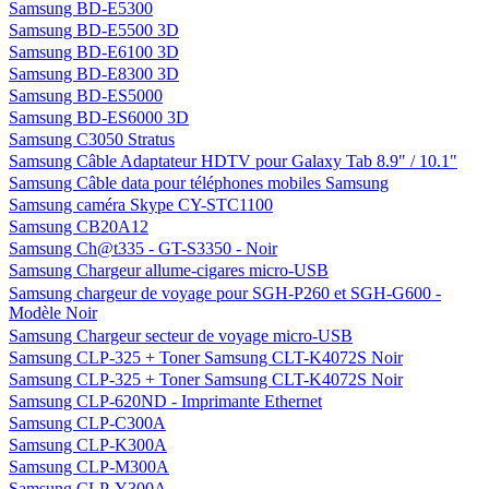
Samsung BD-E5300
Samsung BD-E5500 3D
Samsung BD-E6100 3D
Samsung BD-E8300 3D
Samsung BD-ES5000
Samsung BD-ES6000 3D
Samsung C3050 Stratus
Samsung Câble Adaptateur HDTV pour Galaxy Tab 8.9" / 10.1"
Samsung Câble data pour téléphones mobiles Samsung
Samsung caméra Skype CY-STC1100
Samsung CB20A12
Samsung Ch@t335 - GT-S3350 - Noir
Samsung Chargeur allume-cigares micro-USB
Samsung chargeur de voyage pour SGH-P260 et SGH-G600 -
Modèle Noir
Samsung Chargeur secteur de voyage micro-USB
Samsung CLP-325 + Toner Samsung CLT-K4072S Noir
Samsung CLP-325 + Toner Samsung CLT-K4072S Noir
Samsung CLP-620ND - Imprimante Ethernet
Samsung CLP-C300A
Samsung CLP-K300A
Samsung CLP-M300A
Samsung CLP-Y300A