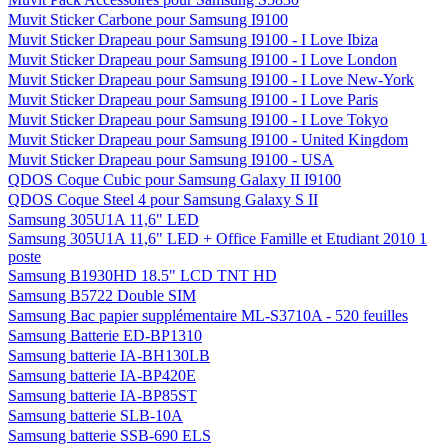
Muvit Sticker Carbone pour Samsung I9100
Muvit Sticker Drapeau pour Samsung I9100 - I Love Ibiza
Muvit Sticker Drapeau pour Samsung I9100 - I Love London
Muvit Sticker Drapeau pour Samsung I9100 - I Love New-York
Muvit Sticker Drapeau pour Samsung I9100 - I Love Paris
Muvit Sticker Drapeau pour Samsung I9100 - I Love Tokyo
Muvit Sticker Drapeau pour Samsung I9100 - United Kingdom
Muvit Sticker Drapeau pour Samsung I9100 - USA
QDOS Coque Cubic pour Samsung Galaxy II I9100
QDOS Coque Steel 4 pour Samsung Galaxy S II
Samsung 305U1A 11,6" LED
Samsung 305U1A 11,6" LED + Office Famille et Etudiant 2010 1
poste
Samsung B1930HD 18.5" LCD TNT HD
Samsung B5722 Double SIM
Samsung Bac papier supplémentaire ML-S3710A - 520 feuilles
Samsung Batterie ED-BP1310
Samsung batterie IA-BH130LB
Samsung batterie IA-BP420E
Samsung batterie IA-BP85ST
Samsung batterie SLB-10A
Samsung batterie SSB-690 ELS