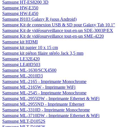
Samsung HT-ES8200 3D
Samsung HW-E350
Samsung HW-E450
Samsung I9103 Galaxy R (sous Android)
Samsung Kit de connexion USB & SD pour Galaxy Tab 10.1"
Samsung Kit de vidéosurveillance tout-en-un SDE-3003P/EX
Samsung Kit de vidéosurveillance tout-en-un SME-4220
Samsung kit HDMI
Samsung kit papier 10 x 15 cm
Samsung kit piéton filaire stéréo Jack 3,5 mm
Samsung LE32E420
Samsung LE40D503
Samsung ML-1630/SCX4500
Samsung ML-2010D3
Samsung ML-2165 - Imprimante Monochrome
Samsung ML-2165W - Imprimante WiFi
Samsung ML-2545 - Imprimante Monochrome
Samsung ML-2955DW - Imprimante Ethernet & WiFi
Samsung ML-2955ND - Imprimante Ethernet
Samsung ML-3310D - Imprimante Monochrome
Samsung ML-3710DW - Imprimante Ethernet & WiFi
Samsung MLT-D1052S
Samsung MLT-D1082S