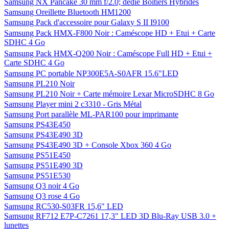
Samsung NX Pancake 30 mm f/2.0; dédié Boîtiers Hybrides
Samsung Oreillette Bluetooth HM1200
Samsung Pack d'accessoire pour Galaxy S II I9100
Samsung Pack HMX-F800 Noir : Caméscope HD + Etui + Carte
SDHC 4 Go
Samsung Pack HMX-Q200 Noir : Caméscope Full HD + Etui +
Carte SDHC 4 Go
Samsung PC portable NP300E5A-S0AFR 15.6"LED
Samsung PL210 Noir
Samsung PL210 Noir + Carte mémoire Lexar MicroSDHC 8 Go
Samsung Player mini 2 c3310 - Gris Métal
Samsung Port parallèle ML-PAR100 pour imprimante
Samsung PS43E450
Samsung PS43E490 3D
Samsung PS43E490 3D + Console Xbox 360 4 Go
Samsung PS51E450
Samsung PS51E490 3D
Samsung PS51E530
Samsung Q3 noir 4 Go
Samsung Q3 rose 4 Go
Samsung RC530-S03FR 15,6" LED
Samsung RF712 E7P-C7261 17,3" LED 3D Blu-Ray USB 3.0 +
lunettes