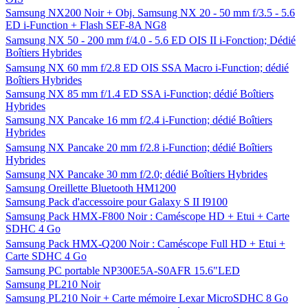
Samsung NX200 Noir + Obj. Samsung NX 20 - 50 mm f/3.5 - 5.6
ED i-Function + Flash SEF-8A NG8
Samsung NX 50 - 200 mm f/4.0 - 5.6 ED OIS II i-Fonction; Dédié
Boîtiers Hybrides
Samsung NX 60 mm f/2.8 ED OIS SSA Macro i-Function; dédié
Boîtiers Hybrides
Samsung NX 85 mm f/1.4 ED SSA i-Function; dédié Boîtiers
Hybrides
Samsung NX Pancake 16 mm f/2.4 i-Function; dédié Boîtiers
Hybrides
Samsung NX Pancake 20 mm f/2.8 i-Function; dédié Boîtiers
Hybrides
Samsung NX Pancake 30 mm f/2.0; dédié Boîtiers Hybrides
Samsung Oreillette Bluetooth HM1200
Samsung Pack d'accessoire pour Galaxy S II I9100
Samsung Pack HMX-F800 Noir : Caméscope HD + Etui + Carte
SDHC 4 Go
Samsung Pack HMX-Q200 Noir : Caméscope Full HD + Etui +
Carte SDHC 4 Go
Samsung PC portable NP300E5A-S0AFR 15.6"LED
Samsung PL210 Noir
Samsung PL210 Noir + Carte mémoire Lexar MicroSDHC 8 Go