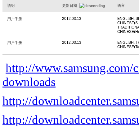
说明
更新日期
语言
2012.03.13
ENGLISH, S
用户手册
CHINESE(S.E
TRADITION
CHINESE(Ho
2012.03.13
ENGLISH, T
用户手册
CHINESE(Ta
http://www.samsung.com
downloads
http://downloadcenter.s
http://downloadcenter.s