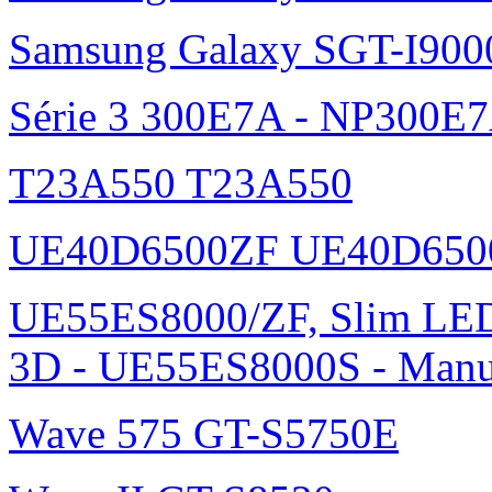
Samsung Galaxy SGT-I900
Série 3 300E7A - NP300E
T23A550 T23A550
UE40D6500ZF UE40D650
UE55ES8000/ZF, Slim L
3D - UE55ES8000S - Manu
Wave 575 GT-S5750E