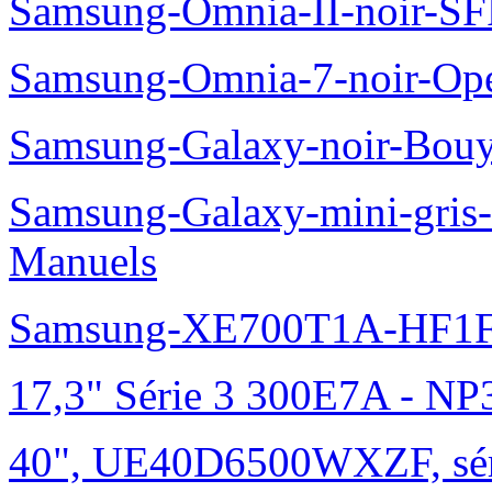
Samsung-Omnia-II-noir-S
Samsung-Omnia-7-noir-Op
Samsung-Galaxy-noir-Bou
Samsung-Galaxy-mini-gris
Manuels
Samsung-XE700T1A-HF1F
17,3" Série 3 300E7A - N
40", UE40D6500WXZF, sé