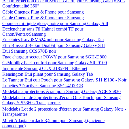
Belkin Protection d'écran Screen Guard pour Samsung Galaxy SII -
Confidentialité 360°
Câble Omenex Plug & Phone pour Samsung
Câble Omenex Plug & Phone pour Samsung
Coque semi-rigide glossy noire pour Samsung Galaxy S II
Déclencheur sans Fil Hahnel combi TF pour
Canon/Pentax/Samsung
Enceintes iLuv iSM524 noir pour Samsung Galaxy Tab
Etui-Brassard Belkin DualFit pour Samsung Galaxy S II
Etui Samsung CC9S70B noir
Fnac chargeur secteur POWY pour Samsung SGH-D800
G-Mobility Pack confort pour Samsung Galaxy SII i9100
Imprimante Samsung CLX-3185FN - Ethernet
Kensington Etui pliant pour Samsung Galaxy Tab
Le Tanneur Etui cuir Pouch pour Samsung Galaxy S11 I9100 - Noir
Lunettes 3D actives Samsung SSG-4100GB
Modelabs 2 protections écran pour Samsung Galaxy ACE S5830
Modelabs Lot de 2 protections d'écran One Touch pour Samsung
Galaxy Y S5360 - Transparentes
Modelabs Lot de 2 protections d'écran pour Samsung Galaxy Note -
Transparentes
Muvit Adaptateur Jack 3,5 mm pour Samsung (ancienne
connectique)