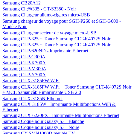
Samsung CB20A12
Samsung Ch@t335 - GT-S3350 - Noir
Samsung Chargeur allume-cigares micro-USB
Samsung chargeur de voyage pour SGH-P260 et SGH-G600 -
Modèle Noir
Samsung Chargeur secteur de voyage micro-USB
Samsung CLP-325 + Toner Samsung CLT-K4072S Noir
Samsung CLP-325 + Toner Samsung CLT-K4072S Noir
Samsung CLP-620ND - Imprimante Ethernet
Samsung CLP-C300A
Samsung CLP-K300A
Samsung CLP-M300A
Samsung CLP-Y300A
Samsung CLX-3185FW WiFi
Samsung CLX-3185FW WiFi + Toner Samsung CLT-K4072S Noir
+ MCL Samar câble imprimante USB 2.0
Samsung CLX-3185N Ethernet
Samsung CLX-3185W - Imprimante Multifonctions WiFi &
Ethernet
Samsung CLX-6220FX - Imprimante Multifonctions Ethernet
Samsung Coque pour Galaxy S3 - Blanche
Samsung Coque pour Galaxy S3 - Noire
Samsung CY-SMN1000D meuble TV