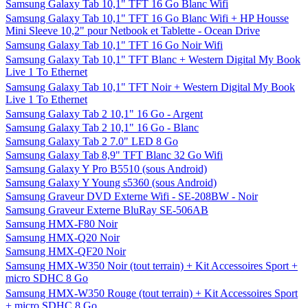
Samsung Galaxy Tab 10,1" TFT 16 Go Blanc Wifi
Samsung Galaxy Tab 10,1" TFT 16 Go Blanc Wifi + HP Housse
Mini Sleeve 10,2" pour Netbook et Tablette - Ocean Drive
Samsung Galaxy Tab 10,1" TFT 16 Go Noir Wifi
Samsung Galaxy Tab 10,1" TFT Blanc + Western Digital My Book
Live 1 To Ethernet
Samsung Galaxy Tab 10,1" TFT Noir + Western Digital My Book
Live 1 To Ethernet
Samsung Galaxy Tab 2 10,1" 16 Go - Argent
Samsung Galaxy Tab 2 10,1" 16 Go - Blanc
Samsung Galaxy Tab 2 7.0" LED 8 Go
Samsung Galaxy Tab 8,9" TFT Blanc 32 Go Wifi
Samsung Galaxy Y Pro B5510 (sous Android)
Samsung Galaxy Y Young s5360 (sous Android)
Samsung Graveur DVD Externe Wifi - SE-208BW - Noir
Samsung Graveur Externe BluRay SE-506AB
Samsung HMX-F80 Noir
Samsung HMX-Q20 Noir
Samsung HMX-QF20 Noir
Samsung HMX-W350 Noir (tout terrain) + Kit Accessoires Sport +
micro SDHC 8 Go
Samsung HMX-W350 Rouge (tout terrain) + Kit Accessoires Sport
+ micro SDHC 8 Go