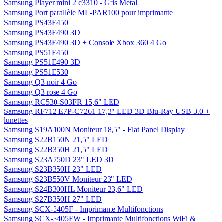
Samsung Player mini 2 c3310 - Gris Métal
Samsung Port parallèle ML-PAR100 pour imprimante
Samsung PS43E450
Samsung PS43E490 3D
Samsung PS43E490 3D + Console Xbox 360 4 Go
Samsung PS51E450
Samsung PS51E490 3D
Samsung PS51E530
Samsung Q3 noir 4 Go
Samsung Q3 rose 4 Go
Samsung RC530-S03FR 15,6" LED
Samsung RF712 E7P-C7261 17,3" LED 3D Blu-Ray USB 3.0 +
lunettes
Samsung S19A100N Moniteur 18,5" - Flat Panel Display
Samsung S22B150N 21,5" LED
Samsung S22B350H 21,5" LED
Samsung S23A750D 23" LED 3D
Samsung S23B350H 23" LED
Samsung S23B550V Moniteur 23" LED
Samsung S24B300HL Moniteur 23,6" LED
Samsung S27B350H 27" LED
Samsung SCX-3405F - Imprimante Multifonctions
Samsung SCX-3405FW - Imprimante Multifonctions WiFi &