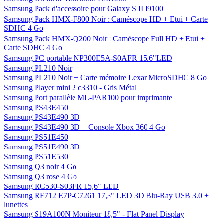
Samsung Pack d'accessoire pour Galaxy S II I9100
Samsung Pack HMX-F800 Noir : Caméscope HD + Etui + Carte
SDHC 4 Go
Samsung Pack HMX-Q200 Noir : Caméscope Full HD + Etui +
Carte SDHC 4 Go
Samsung PC portable NP300E5A-S0AFR 15.6"LED
Samsung PL210 Noir
Samsung PL210 Noir + Carte mémoire Lexar MicroSDHC 8 Go
Samsung Player mini 2 c3310 - Gris Métal
Samsung Port parallèle ML-PAR100 pour imprimante
Samsung PS43E450
Samsung PS43E490 3D
Samsung PS43E490 3D + Console Xbox 360 4 Go
Samsung PS51E450
Samsung PS51E490 3D
Samsung PS51E530
Samsung Q3 noir 4 Go
Samsung Q3 rose 4 Go
Samsung RC530-S03FR 15,6" LED
Samsung RF712 E7P-C7261 17,3" LED 3D Blu-Ray USB 3.0 +
lunettes
Samsung S19A100N Moniteur 18,5" - Flat Panel Display