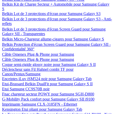
Belkin Kit de Charge Secteur + Automobile pour Samsung Galaxy
S
Belkin Lot de 3 protections d'écran pour Samsung Galaxy S3
Belkin Lot de 3 protections d'écran pour Samsung Galaxy S3 - Anti-
reflets
Belkin Lot de 3 protections d'écran Screen Guard pour Samsung
Galaxy SII - Transparentes
Belkin Micro-Chargeur allume-cigares pour Samsung Galaxy S
Belkin Protection d'écran Screen Guard pour Samsung Galaxy SII -
Confidentialité 360°
Câble Omenex Plug & Phone pour Samsung
Câble Omenex Plug & Phone pour Samsung
Coque semi-rigide glossy noire pour Samsung Galaxy S II
Déclencheur sans Fil Hahnel combi TF pour
Canon/Pentax/Samsung
Enceintes iLuv iSM524 noir pour Samsung Galaxy Tab
Etui-Brassard Belkin DualFit pour Samsung Galaxy S II
Etui Samsung CC9S70B noir
Fnac chargeur secteur POWY pour Samsung SGH-D800
G-Mobility Pack confort pour Samsung Galaxy SII i9100
Imprimante Samsung CLX-3185FN - Ethernet
Kensington Etui pliant pour Samsung Galaxy Tab