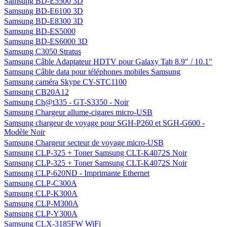
Samsung BD-E5500 3D
Samsung BD-E6100 3D
Samsung BD-E8300 3D
Samsung BD-ES5000
Samsung BD-ES6000 3D
Samsung C3050 Stratus
Samsung Câble Adaptateur HDTV pour Galaxy Tab 8.9" / 10.1"
Samsung Câble data pour téléphones mobiles Samsung
Samsung caméra Skype CY-STC1100
Samsung CB20A12
Samsung Ch@t335 - GT-S3350 - Noir
Samsung Chargeur allume-cigares micro-USB
Samsung chargeur de voyage pour SGH-P260 et SGH-G600 -
Modèle Noir
Samsung Chargeur secteur de voyage micro-USB
Samsung CLP-325 + Toner Samsung CLT-K4072S Noir
Samsung CLP-325 + Toner Samsung CLT-K4072S Noir
Samsung CLP-620ND - Imprimante Ethernet
Samsung CLP-C300A
Samsung CLP-K300A
Samsung CLP-M300A
Samsung CLP-Y300A
Samsung CLX-3185FW WiFi