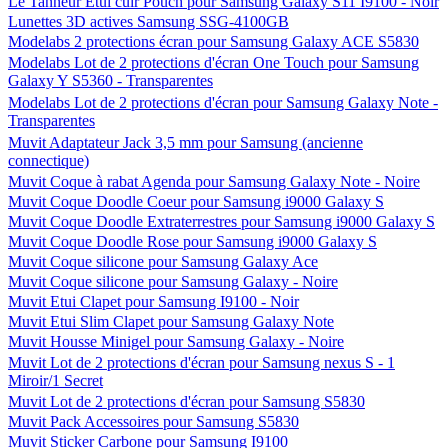
Le Tanneur Etui cuir Pouch pour Samsung Galaxy S11 I9100 - Noir
Lunettes 3D actives Samsung SSG-4100GB
Modelabs 2 protections écran pour Samsung Galaxy ACE S5830
Modelabs Lot de 2 protections d'écran One Touch pour Samsung
Galaxy Y S5360 - Transparentes
Modelabs Lot de 2 protections d'écran pour Samsung Galaxy Note -
Transparentes
Muvit Adaptateur Jack 3,5 mm pour Samsung (ancienne
connectique)
Muvit Coque à rabat Agenda pour Samsung Galaxy Note - Noire
Muvit Coque Doodle Coeur pour Samsung i9000 Galaxy S
Muvit Coque Doodle Extraterrestres pour Samsung i9000 Galaxy S
Muvit Coque Doodle Rose pour Samsung i9000 Galaxy S
Muvit Coque silicone pour Samsung Galaxy Ace
Muvit Coque silicone pour Samsung Galaxy - Noire
Muvit Etui Clapet pour Samsung I9100 - Noir
Muvit Etui Slim Clapet pour Samsung Galaxy Note
Muvit Housse Minigel pour Samsung Galaxy - Noire
Muvit Lot de 2 protections d'écran pour Samsung nexus S - 1
Miroir/1 Secret
Muvit Lot de 2 protections d'écran pour Samsung S5830
Muvit Pack Accessoires pour Samsung S5830
Muvit Sticker Carbone pour Samsung I9100