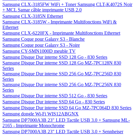
Samsung CLX-3185FW WiFi + Toner Samsung CLT-K4072S Noir
+ MCL Samar câble imprimante USB 2.0
Samsung CLX-3185N Ethernet
Samsung CLX-3185W - Imprimante Multifonctions WiFi &
Ethernet
Samsung CLX-6220FX - Imprimante Multifonctions Ethernet
Samsung Coque pour Galaxy S3 - Blanche
Samsung Coque pour Galaxy S3 - Noire
Samsung CY-SMN1000D meuble TV
Samsung Disque Dur interne SSD 128 Go - 830 Series
Samsung Disque Dur interne SSD 128 Go MZ-7PC128N 830
Series
Samsung Disque Dur interne SSD 256 Go MZ-7PC256D 830
Series
Samsung Disque Dur interne SSD 256 Go MZ-7PC256N 830
Series
Samsung Disque Dur interne SSD 512 Go - 830 Series
Samsung Disque Dur interne SSD 64 Go - 830 Series
Samsung Disque Dur interne SSD 64 Go MZ-7PC064D 830 Series
Samsung dongle Wi-Fi WIS12ABGNX
Samsung DP7000A3B 23" LED Tactile USB 3.0 + Samsung ML-
2165 - Imprimante Monochrome
Samsung DP7000A3B 23" LED Tactile USB 3.0 + Sennheiser