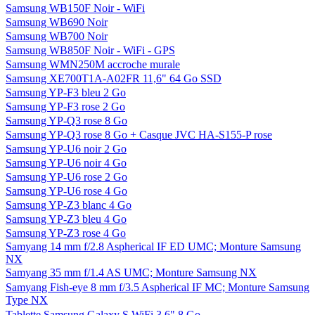
Samsung WB150F Noir - WiFi
Samsung WB690 Noir
Samsung WB700 Noir
Samsung WB850F Noir - WiFi - GPS
Samsung WMN250M accroche murale
Samsung XE700T1A-A02FR 11,6" 64 Go SSD
Samsung YP-F3 bleu 2 Go
Samsung YP-F3 rose 2 Go
Samsung YP-Q3 rose 8 Go
Samsung YP-Q3 rose 8 Go + Casque JVC HA-S155-P rose
Samsung YP-U6 noir 2 Go
Samsung YP-U6 noir 4 Go
Samsung YP-U6 rose 2 Go
Samsung YP-U6 rose 4 Go
Samsung YP-Z3 blanc 4 Go
Samsung YP-Z3 bleu 4 Go
Samsung YP-Z3 rose 4 Go
Samyang 14 mm f/2.8 Aspherical IF ED UMC; Monture Samsung
NX
Samyang 35 mm f/1.4 AS UMC; Monture Samsung NX
Samyang Fish-eye 8 mm f/3.5 Aspherical IF MC; Monture Samsung
Type NX
Tablette Samsung Galaxy S WiFi 3,6" 8 Go