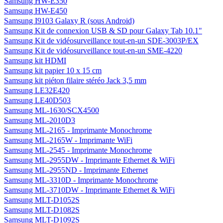
Samsung HW-E350
Samsung HW-E450
Samsung I9103 Galaxy R (sous Android)
Samsung Kit de connexion USB & SD pour Galaxy Tab 10.1"
Samsung Kit de vidéosurveillance tout-en-un SDE-3003P/EX
Samsung Kit de vidéosurveillance tout-en-un SME-4220
Samsung kit HDMI
Samsung kit papier 10 x 15 cm
Samsung kit piéton filaire stéréo Jack 3,5 mm
Samsung LE32E420
Samsung LE40D503
Samsung ML-1630/SCX4500
Samsung ML-2010D3
Samsung ML-2165 - Imprimante Monochrome
Samsung ML-2165W - Imprimante WiFi
Samsung ML-2545 - Imprimante Monochrome
Samsung ML-2955DW - Imprimante Ethernet & WiFi
Samsung ML-2955ND - Imprimante Ethernet
Samsung ML-3310D - Imprimante Monochrome
Samsung ML-3710DW - Imprimante Ethernet & WiFi
Samsung MLT-D1052S
Samsung MLT-D1082S
Samsung MLT-D1092S