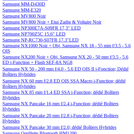
Samsung MM-D430D
Samsung MM-E320
Samsung MV800 Noir
Samsung MV800 Noir + Etui Zadig & Voltaire Noir
Samsung NP300E7A-S09FR 17,3" LED
Samsung NP700Z5C 15.6" LED
Samsung NP-RC730-S07FR 17.3"LED
Samsung NX1000 Noir + Obj. Samsung NX 18 - 55 mm f/3.5 - 5.6
OIS
Samsung NX200 Noir + Obj. Samsung NX 20 - 50 mm f/3.5 - 5.6
ED i-Function + Flash SEF-8A NG8
Samsung NX 50 - 200 mm f/4.0 - 5.6 ED OIS II i-Fonction; Dédié
Boîtiers Hybrides
Samsung NX 60 mm f/2.8 ED OIS SSA Macro i-Function; dédié
Boîtiers Hybrides
Samsung NX 85 mm f/1.4 ED SSA i-Function; dédié Boîtiers
Hybrides
Samsung NX Pancake 16 mm f/2.4 i-Function; dédié Boîtiers
Hybrides
Samsung NX Pancake 20 mm f/2.8 i-Function; dédié Boîtiers
Hybrides
Samsung NX Pancake 30 mm f/2.0; dédié Boîtiers Hybrides
Samsung Oreillette Bluetooth HM1200