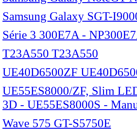
Samsung Galaxy SGT-I900
Série 3 300E7A - NP300E
T23A550 T23A550
UE40D6500ZF UE40D650
UE55ES8000/ZF, Slim L
3D - UE55ES8000S - Manu
Wave 575 GT-S5750E