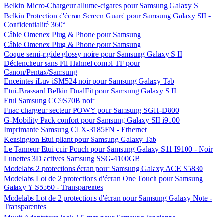
Belkin Micro-Chargeur allume-cigares pour Samsung Galaxy S
Belkin Protection d'écran Screen Guard pour Samsung Galaxy SII -
Confidentialité 360°
Câble Omenex Plug & Phone pour Samsung
Câble Omenex Plug & Phone pour Samsung
Coque semi-rigide glossy noire pour Samsung Galaxy S II
Déclencheur sans Fil Hahnel combi TF pour
Canon/Pentax/Samsung
Enceintes iLuv iSM524 noir pour Samsung Galaxy Tab
Etui-Brassard Belkin DualFit pour Samsung Galaxy S II
Etui Samsung CC9S70B noir
Fnac chargeur secteur POWY pour Samsung SGH-D800
G-Mobility Pack confort pour Samsung Galaxy SII i9100
Imprimante Samsung CLX-3185FN - Ethernet
Kensington Etui pliant pour Samsung Galaxy Tab
Le Tanneur Etui cuir Pouch pour Samsung Galaxy S11 I9100 - Noir
Lunettes 3D actives Samsung SSG-4100GB
Modelabs 2 protections écran pour Samsung Galaxy ACE S5830
Modelabs Lot de 2 protections d'écran One Touch pour Samsung
Galaxy Y S5360 - Transparentes
Modelabs Lot de 2 protections d'écran pour Samsung Galaxy Note -
Transparentes