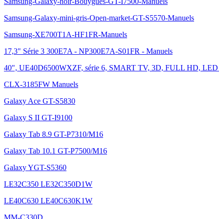
Samsung-Galaxy-noir-Bouygues-GT-I7500-Manuels
Samsung-Galaxy-mini-gris-Open-market-GT-S5570-Manuels
Samsung-XE700T1A-HF1FR-Manuels
17,3" Série 3 300E7A - NP300E7A-S01FR - Manuels
40", UE40D6500WXZF, série 6, SMART TV, 3D, FULL HD, LED
CLX-3185FW Manuels
Galaxy Ace GT-S5830
Galaxy S II GT-I9100
Galaxy Tab 8.9 GT-P7310/M16
Galaxy Tab 10.1 GT-P7500/M16
Galaxy YGT-S5360
LE32C350 LE32C350D1W
LE40C630 LE40C630K1W
MM-C330D