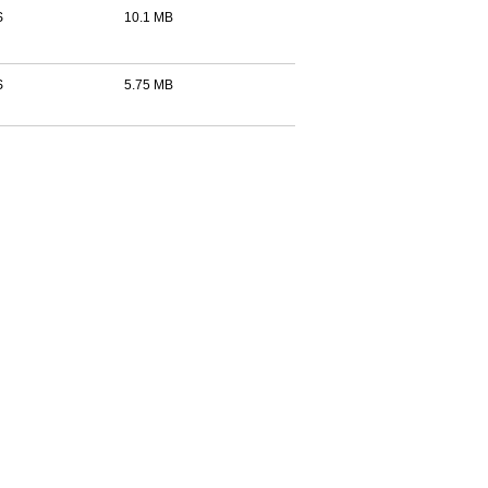
S
10.1 MB
S
5.75 MB