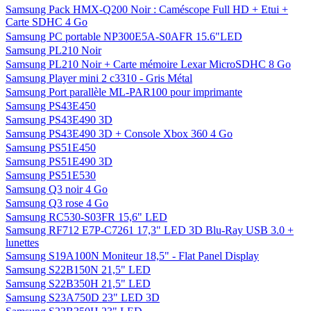
Samsung Pack HMX-Q200 Noir : Caméscope Full HD + Etui +
Carte SDHC 4 Go
Samsung PC portable NP300E5A-S0AFR 15.6"LED
Samsung PL210 Noir
Samsung PL210 Noir + Carte mémoire Lexar MicroSDHC 8 Go
Samsung Player mini 2 c3310 - Gris Métal
Samsung Port parallèle ML-PAR100 pour imprimante
Samsung PS43E450
Samsung PS43E490 3D
Samsung PS43E490 3D + Console Xbox 360 4 Go
Samsung PS51E450
Samsung PS51E490 3D
Samsung PS51E530
Samsung Q3 noir 4 Go
Samsung Q3 rose 4 Go
Samsung RC530-S03FR 15,6" LED
Samsung RF712 E7P-C7261 17,3" LED 3D Blu-Ray USB 3.0 +
lunettes
Samsung S19A100N Moniteur 18,5" - Flat Panel Display
Samsung S22B150N 21,5" LED
Samsung S22B350H 21,5" LED
Samsung S23A750D 23" LED 3D