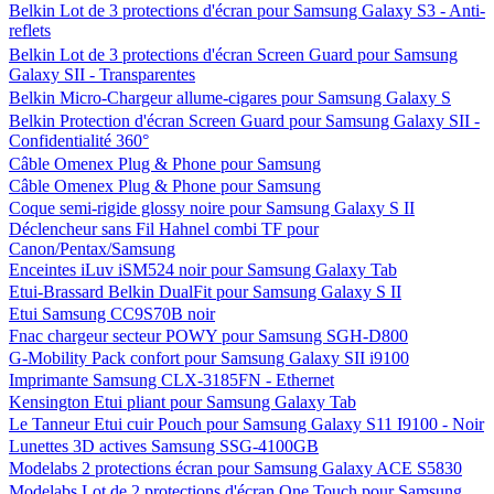
Belkin Lot de 3 protections d'écran pour Samsung Galaxy S3 - Anti-
reflets
Belkin Lot de 3 protections d'écran Screen Guard pour Samsung
Galaxy SII - Transparentes
Belkin Micro-Chargeur allume-cigares pour Samsung Galaxy S
Belkin Protection d'écran Screen Guard pour Samsung Galaxy SII -
Confidentialité 360°
Câble Omenex Plug & Phone pour Samsung
Câble Omenex Plug & Phone pour Samsung
Coque semi-rigide glossy noire pour Samsung Galaxy S II
Déclencheur sans Fil Hahnel combi TF pour
Canon/Pentax/Samsung
Enceintes iLuv iSM524 noir pour Samsung Galaxy Tab
Etui-Brassard Belkin DualFit pour Samsung Galaxy S II
Etui Samsung CC9S70B noir
Fnac chargeur secteur POWY pour Samsung SGH-D800
G-Mobility Pack confort pour Samsung Galaxy SII i9100
Imprimante Samsung CLX-3185FN - Ethernet
Kensington Etui pliant pour Samsung Galaxy Tab
Le Tanneur Etui cuir Pouch pour Samsung Galaxy S11 I9100 - Noir
Lunettes 3D actives Samsung SSG-4100GB
Modelabs 2 protections écran pour Samsung Galaxy ACE S5830
Modelabs Lot de 2 protections d'écran One Touch pour Samsung