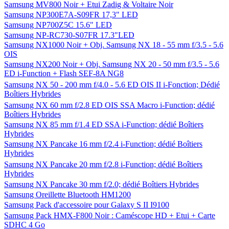
Samsung MV800 Noir + Etui Zadig & Voltaire Noir
Samsung NP300E7A-S09FR 17,3" LED
Samsung NP700Z5C 15.6" LED
Samsung NP-RC730-S07FR 17.3"LED
Samsung NX1000 Noir + Obj. Samsung NX 18 - 55 mm f/3.5 - 5.6
OIS
Samsung NX200 Noir + Obj. Samsung NX 20 - 50 mm f/3.5 - 5.6
ED i-Function + Flash SEF-8A NG8
Samsung NX 50 - 200 mm f/4.0 - 5.6 ED OIS II i-Fonction; Dédié
Boîtiers Hybrides
Samsung NX 60 mm f/2.8 ED OIS SSA Macro i-Function; dédié
Boîtiers Hybrides
Samsung NX 85 mm f/1.4 ED SSA i-Function; dédié Boîtiers
Hybrides
Samsung NX Pancake 16 mm f/2.4 i-Function; dédié Boîtiers
Hybrides
Samsung NX Pancake 20 mm f/2.8 i-Function; dédié Boîtiers
Hybrides
Samsung NX Pancake 30 mm f/2.0; dédié Boîtiers Hybrides
Samsung Oreillette Bluetooth HM1200
Samsung Pack d'accessoire pour Galaxy S II I9100
Samsung Pack HMX-F800 Noir : Caméscope HD + Etui + Carte
SDHC 4 Go