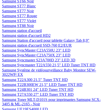
Samsung ST66 Noir
Samsung ST77 Blanc
Samsung ST77 Noir
Samsung ST77 Rouge
Samsung ST77 Violet
Samsung ST88 Noir
Samsung station d'accueil
Samsung station d'accueil HD2
Samsung Station d'accueil pour tablette Galaxy Tab 8,9"
Samsung station d'accueil SSD-760 E2/EUR
Samsung SyncMaster C23A550U 23" LED
Samsung SyncMaster C23A750X 23" LED
Samsung Syncmaster S23A700D 23" LED 3D
Samsung Syncmaster T22A550 21,5" LED Tuner TNT HD
Samsung Système de vidéosurveillance Baby Monitor SEW-
3022WP/ EX
Samsung T22A300 21.5" Tuner TNT HD
Samsung T22B300EW 21,5" LED Tuner TNT HD
Samsung T24B301 24" LED Tuner TNT HD
Samsung T27A550 27" LED Tuner TNT HD
Samsung Toner MLT-D101S pour imprimantes Samsung SCX-
3405 & ML-2165 - Noir
Samsung UE19ES4000 LED