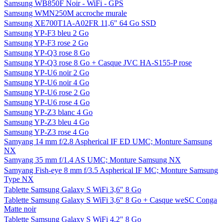
Samsung WB850F Noir - WiFi - GPS
Samsung WMN250M accroche murale
Samsung XE700T1A-A02FR 11,6" 64 Go SSD
Samsung YP-F3 bleu 2 Go
Samsung YP-F3 rose 2 Go
Samsung YP-Q3 rose 8 Go
Samsung YP-Q3 rose 8 Go + Casque JVC HA-S155-P rose
Samsung YP-U6 noir 2 Go
Samsung YP-U6 noir 4 Go
Samsung YP-U6 rose 2 Go
Samsung YP-U6 rose 4 Go
Samsung YP-Z3 blanc 4 Go
Samsung YP-Z3 bleu 4 Go
Samsung YP-Z3 rose 4 Go
Samyang 14 mm f/2.8 Aspherical IF ED UMC; Monture Samsung
NX
Samyang 35 mm f/1.4 AS UMC; Monture Samsung NX
Samyang Fish-eye 8 mm f/3.5 Aspherical IF MC; Monture Samsung
Type NX
Tablette Samsung Galaxy S WiFi 3,6" 8 Go
Tablette Samsung Galaxy S WiFi 3,6" 8 Go + Casque weSC Conga
Matte noir
Tablette Samsung Galaxy S WiFi 4,2" 8 Go