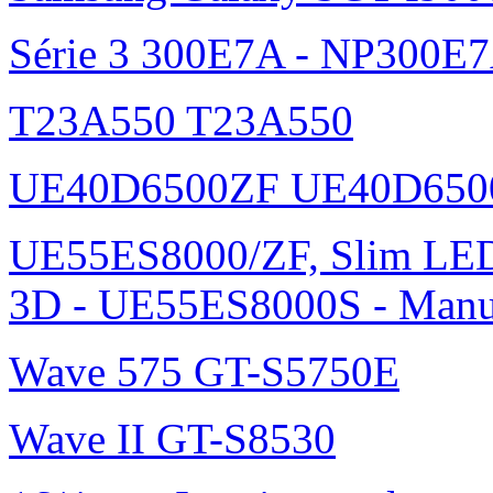
Série 3 300E7A - NP300E
T23A550 T23A550
UE40D6500ZF UE40D650
UE55ES8000/ZF, Slim L
3D - UE55ES8000S - Manu
Wave 575 GT-S5750E
Wave II GT-S8530