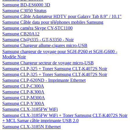
Samsung BD-ES6000 3D
Samsung C3050 Stratus
Samsung Câble Adaptateur HDTV pour Galaxy Tab 8.9" / 10.1"
Samsung Câble data pour téléphones mobiles Samsung
Samsung caméra Skype CY-STC1100
Samsung CB20A12
Samsung Ch@t335 - GT-S3350 - Noir
Samsung Chargeur allume-cigares micro-USB
Samsung chargeur de voyage pour SGH-P260 et SGH-G600 -
Modèle Noir
Samsung Chargeur secteur de voyage micro-USB
Samsung CLP-325 + Toner Samsung CLT-K4072S Noir
Samsung CLP-325 + Toner Samsung CLT-K4072S Noir
Samsung CLP-620ND - Imprimante Ethernet
Samsung CLP-C300A
Samsung CLP-K300A
Samsung CLP-M300A
Samsung CLP-Y300A
Samsung CLX-3185FW WiFi
Samsung CLX-3185FW WiFi + Toner Samsung CLT-K4072S Noir
+ MCL Samar câble imprimante USB 2.0
Samsung CLX-3185N Ethernet