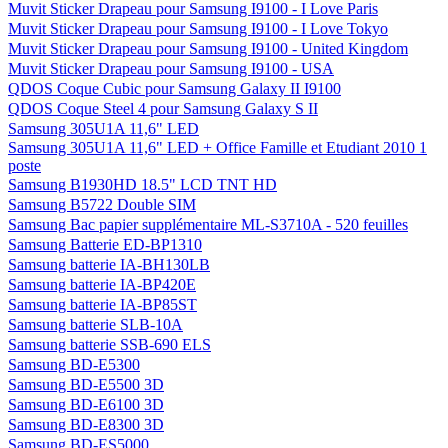
Muvit Sticker Drapeau pour Samsung I9100 - I Love Paris
Muvit Sticker Drapeau pour Samsung I9100 - I Love Tokyo
Muvit Sticker Drapeau pour Samsung I9100 - United Kingdom
Muvit Sticker Drapeau pour Samsung I9100 - USA
QDOS Coque Cubic pour Samsung Galaxy II I9100
QDOS Coque Steel 4 pour Samsung Galaxy S II
Samsung 305U1A 11,6" LED
Samsung 305U1A 11,6" LED + Office Famille et Etudiant 2010 1
poste
Samsung B1930HD 18.5" LCD TNT HD
Samsung B5722 Double SIM
Samsung Bac papier supplémentaire ML-S3710A - 520 feuilles
Samsung Batterie ED-BP1310
Samsung batterie IA-BH130LB
Samsung batterie IA-BP420E
Samsung batterie IA-BP85ST
Samsung batterie SLB-10A
Samsung batterie SSB-690 ELS
Samsung BD-E5300
Samsung BD-E5500 3D
Samsung BD-E6100 3D
Samsung BD-E8300 3D
Samsung BD-ES5000