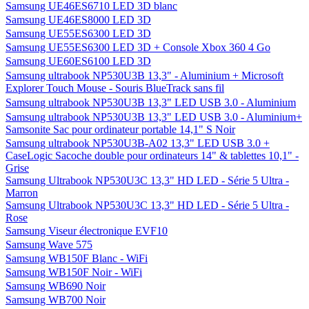
Samsung UE46ES6710 LED 3D blanc
Samsung UE46ES8000 LED 3D
Samsung UE55ES6300 LED 3D
Samsung UE55ES6300 LED 3D + Console Xbox 360 4 Go
Samsung UE60ES6100 LED 3D
Samsung ultrabook NP530U3B 13,3" - Aluminium + Microsoft
Explorer Touch Mouse - Souris BlueTrack sans fil
Samsung ultrabook NP530U3B 13,3" LED USB 3.0 - Aluminium
Samsung ultrabook NP530U3B 13,3" LED USB 3.0 - Aluminium+
Samsonite Sac pour ordinateur portable 14,1" S Noir
Samsung ultrabook NP530U3B-A02 13,3" LED USB 3.0 +
CaseLogic Sacoche double pour ordinateurs 14" & tablettes 10,1" -
Grise
Samsung Ultrabook NP530U3C 13,3" HD LED - Série 5 Ultra -
Marron
Samsung Ultrabook NP530U3C 13,3" HD LED - Série 5 Ultra -
Rose
Samsung Viseur électronique EVF10
Samsung Wave 575
Samsung WB150F Blanc - WiFi
Samsung WB150F Noir - WiFi
Samsung WB690 Noir
Samsung WB700 Noir