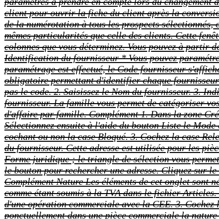
paramètres à prendre en compte lors du changement d'u
client pour ouvrir la fiche du client après la convers
de la numérotation à tous les prospects sélectionné
mêmes particularités que celle des clients. Cette fenêtr
colonnes que vous déterminez. Vous pouvez à parti
Identification du fournisseur * Vous pouvez paramé
paramétrage est effectué, le Code fournisseur s'affic
obligatoire permettant d'identifier chaque fournisseur
pas le code. 2. Saisissez le Nom du fournisseur. 3. In
fournisseur. La famille vous permet de catégoriser vos 
d'affaire par famille. Complément 1. Dans la zone Cré
Sélectionnez ensuite à l'aide du bouton Liste le Mode 
cochant ou non la case Bloqué. 3. Cochez la case Rele
du fournisseur. Cette adresse est utilisée pour les pi
Forme juridique ; le triangle de sélection vous permet
le bouton pour rechercher une adresse. Cliquez sur le 
Complément Nature Les éléments de cet onglet sont néce
comme étant soumis à la TVA dans le fichier Articles.
d'une opération commerciale avec la CEE. 3. Cochez l'
ponctuellement dans une pièce commerciale la nature 