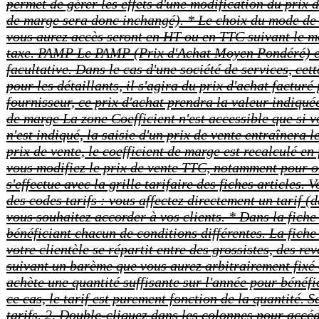
permet de gérer les effets d'une modification du prix d
de marge sera donc inchangé). * Le choix du mode de ca
vous aurez accès seront en HT ou en TTC suivant le mo
taxe. PAMP Le PAMP (Prix d'Achat Moyen Pondéré) est 
facultative. Dans le cas d'une société de services, cet
pour les détaillants, il s'agira du prix d'achat factur
fournisseur, ce prix d'achat prendra la valeur indiqu
de marge La zone Coefficient n'est accessible que si vo
n'est indiqué, la saisie d'un prix de vente entraînera 
prix de vente, le coefficient de marge est recalculé e
vous modifiez le prix de vente TTC, notamment pour obt
s'effectue avec la grille tarifaire des fiches articles.
des codes tarifs : vous affectez directement un tarif (d
vous souhaitez accorder à vos clients. * Dans la fiche
bénéficiant chacun de conditions différentes. La fiche
votre clientèle se répartit entre des grossistes, des re
suivant un barème que vous aurez arbitrairement fixé e
achète une quantité suffisante sur l'année pour bénéfi
ce cas, le tarif est purement fonction de la quantité. S
tarifs. 2. Double-cliquez dans les colonnes pour accéd