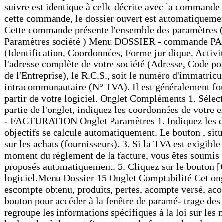
suivre est identique à celle décrite avec la co
cette commande, le dossier ouvert est automatique
Cette commande présente l'ensemble des paramètres (Société, Facturation, Numérotation, Banque) du dossier. Vous retrouvez les paramètres que vous définissez lors de la création du dossier à l'aide de l'assistant de création. Paramètres société ) Menu DOSSIER - commande PARAMÈTRES - SOCIÉTÉ On entend par paramètres les diverses informations dont votre logiciel a besoin pour fonctionner. Il s'agit des éléments permettant d’identifier votre société (Identification, Coordonnées, Forme juridique, Activité, Responsable), des coordonnées de votre expert comptable, du logo de votre société. Onglet Coordonnées 1. Saisissez la Raison sociale de votre entreprise. 2. Précisez ensuite l'adresse complète de votre société (Adresse, Code postal et Ville) et ses coordonnées (Téléphone, Télécopie, adresse e-mail, etc). 3. Indiquez le Capital, le Numéro de SIRET de l'établissement ainsi que le code APE (Activité Principale de l'Entreprise), le R.C.S., soit le numéro d'immatriculation au Registre du Commerce et des Sociétés. Ces informations sont fournies sur votre extrait K-Bis. 4. Vous devez saisir votre N.I.I : Numéro d'identification intracommunautaire (N° TVA). Il est généralement fourni par le centre des impôts auprès duquel vous réglez la TVA. * La plupart des informations définies dans cette étape seront récupérées sur les états et éditions que vous effectuez à partir de votre logiciel. Onglet Compléments 1. Sélectionnez à l'aide du menu déroulant la Forme juridique de votre entreprise. 2. Précisez ensuite son Activité. 3. Indiquez ensuite le titre et le nom Responsable. 4. Dans la deuxième partie de l'onglet, indiquez les coordonnées de votre expert comptable.Menu Dossier 14 Onglet Logos Dans cet onglet vous pouvez insérer le Logo de votre société. Paramètres Facturation ) Menu DOSSIER - commande PARAMÈTRES - FACTURATION Onglet Paramètres 1. Indiquez les dates suivantes : • dates de Début et de fin de l'exercice courant de votre société, • dates de Début et de fin de période de saisie • date de Début des objectifs. * La date de Fin des objectifs se calcule automatiquement. Le bouton , situé en fin de zone, vous permet de consulter le calendrier et de choisir une date. TVA sur ventes / TVA sur achats 2. Définissez dans cette zone le type de TVA sur les ventes (clients) et sur les achats (fournisseurs). 3. Si la TVA est exigible au moment de la facturation, vous êtes donc