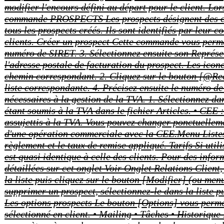
Les prospects désignent des c
tous les prospects créés. Ils sont identifiés par leur
clients. Créer un prospect Cette commande vous perm
numéro de SIRET. 3. Sélectionnez ensuite son Représent
l'adresse postale de facturation du prospect. Les icone
chemin correspondant. 2. Cliquez sur le bouton [@Rech
liste correspondante. 4. Précisez ensuite le numéro de
nécessaires à la gestion de la TVA. 1. Sélectionnez da
étant soumis à la TVA dans le fichier Articles. • CEE
assujettis à la TVA. Vous pouvez changer ponctuellem
d'une opération commerciale avec la CEE.Menu Listes 5
règlement et le taux de remise appliqué. Tarifs Si util
est quasi identique à celle des clients. Pour des info
détaillées sur cet onglet Voir Onglet Relations Client
la liste puis cliquez sur le bouton [Modifier] (ou m
supprimer un prospect, sélectionnez-le dans la lis
Les options prospects Le bouton [Options] vous perme
sélectionné en client. • Mailing • Tâches • Historique 