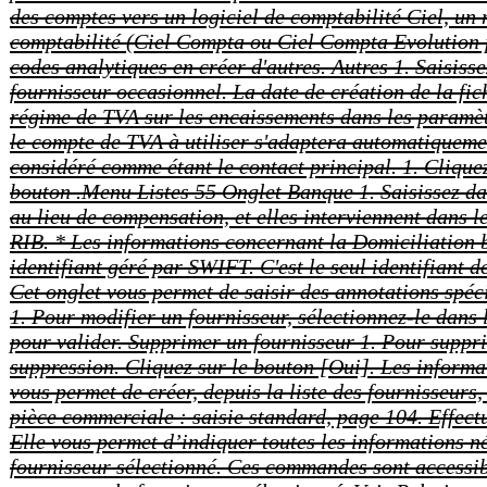
des comptes vers un logiciel de comptabilité Ciel, un
comptabilité (Ciel Compta ou Ciel Compta Evolution po
codes analytiques en créer d'autres. Autres 1. Saisisse
fournisseur occasionnel. La date de création de la fi
régime de TVA sur les encaissements dans les paramètr
le compte de TVA à utiliser s'adaptera automatiquement
considéré comme étant le contact principal. 1. Cliquez
bouton .Menu Listes 55 Onglet Banque 1. Saisissez dan
au lieu de compensation, et elles interviennent dans 
RIB. * Les informations concernant la Domiciliation b
identifiant géré par SWIFT. C'est le seul identifiant 
Cet onglet vous permet de saisir des annotations spéci
1. Pour modifier un fournisseur, sélectionnez-le dan
pour valider. Supprimer un fournisseur 1. Pour supp
suppression. Cliquez sur le bouton [Oui]. Les informa
vous permet de créer, depuis la liste des fournisseur
pièce commerciale : saisie standard, page 104. Effect
Elle vous permet d’indiquer toutes les informations n
fournisseur sélectionné. Ces commandes sont accessi