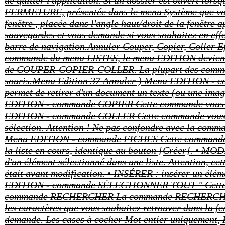
de quitter l'application. Si un dossier est ouvert lor
FERMETURE, présentée dans le menu Système que vous ou
fenêtre , placée dans l'angle haut/droit de la fenêtre
sauvegardes et vous demande si vous souhaitez en eff
barre de navigation.Annuler Couper, Copier, Coller E
commande du menu LISTES, le menu EDITION devient acti
de COUPER-COPIER-COLLER. La plupart des commande
souris.Menu Edition 37 Annuler ) Menu EDITION 
permet de retirer d'un document un texte (ou une image
EDITION - commande COPIER
Cette commande vous p
EDITION - commande COLLER
Cette commande vous 
sélection. Attention ! Ne pas confondre avec la com
Menu EDITION - commande FICHES
Cette commande e
la liste en cours, identique au bouton [Créer]. • MOD
d'un élément sélectionné dans une liste. Attention, 
était avant modification. • INSÉRER : insérer un élé
EDITION - commande SÉLECTIONNER TOUT
Cette
commande RECHERCHER
La commande RECHERCHER est
les caractères que vous souhaitez retrouver dans la fen
demande. Les cases à cocher Mot entier uniquement, Re