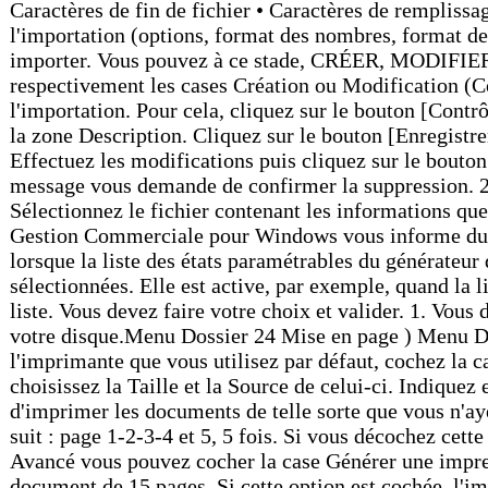
Caractères de fin de fichier • Caractères de remplissa
l'importation (options, format des nombres, format des
importer. Vous pouvez à ce stade, CRÉER, MODIFIER ou
respectivement les cases Création ou Modification (Co
l'importation. Pour cela, cliquez sur le bouton [Cont
la zone Description. Cliquez sur le bouton [Enregistre
Effectuez les modifications puis cliquez sur le bouton
message vous demande de confirmer la suppression. 2. C
Sélectionnez le fichier contenant les informations q
Gestion Commerciale pour Windows vous informe d
lorsque la liste des états paramétrables du générat
sélectionnées. Elle est active, par exemple, quand la li
liste. Vous devez faire votre choix et valider. 1. Vous
votre disque.Menu Dossier 24 Mise en page ) Me
l'imprimante que vous utilisez par défaut, cochez la c
choisissez la Taille et la Source de celui-ci. Indiqu
d'imprimer les documents de telle sorte que vous n'ay
suit : page 1-2-3-4 et 5, 5 fois. Si vous décochez cett
Avancé vous pouvez cocher la case Générer une impress
document de 15 pages. Si cette option est cochée, l'i