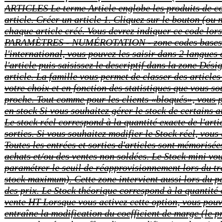
ARTICLES
Le terme Article englobe les produits de 
article. Créer un article 1. Cliquez sur le bouton (
chaque article créé. Vous devrez indiquer ce code lo
PARAMÈTRES - NUMÉROTATION - zone codes bases. 2. Si c
l'international, vous pouvez les saisir dans 2 langues
l'article puis saisissez le descriptif dans la zone Dés
article. La famille vous permet de classer des articles
votre choix et en fonction des statistiques que vous so
proche. Tout comme pour les clients «bloqués», vous
en stock Si vous souhaitez gérer le stock de certains 
Le stock réel correspond à la quantité exacte de l'arti
sorties. Si vous souhaitez modifier le Stock réel, vou
Toutes les entrées et sorties d'articles sont mémoris
achats et/ou des ventes non soldées. Le Stock mini vou
paramétrer le seuil de réapprovisionnement lors du tra
stock maximum). Cette zone intervient aussi lors du p
des prix. Le Stock théorique correspond à la quantité
vente HT Lorsque vous activez cette option, vous pouve
entraîne la modification du coefficient de marge (le 