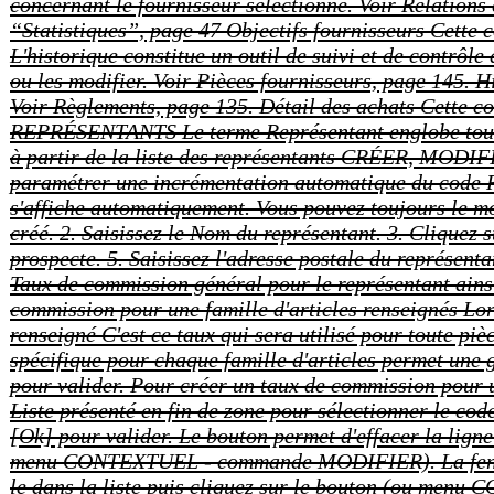
concernant le fournisseur sélectionné. Voir Relations 
“Statistiques”, page 47 Objectifs fournisseurs Cette c
L'historique constitue un outil de suivi et de contrôl
ou les modifier. Voir Pièces fournisseurs, page 145. H
Voir Règlements, page 135. Détail des achats Cette c
REPRÉSENTANTS
Le terme Représentant englobe tous 
à partir de la liste des représentants CRÉER, MODI
paramétrer une incrémentation automatique du code 
s'affiche automatiquement. Vous pouvez toujours le mo
créé. 2. Saisissez le Nom du représentant. 3. Cliquez 
prospecte. 5. Saisissez l'adresse postale du représen
Taux de commission général pour le représentant ainsi
commission pour une famille d'articles renseignés Lor
renseigné C'est ce taux qui sera utilisé pour toute pi
spécifique pour chaque famille d'articles permet une 
pour valider. Pour créer un taux de commission pour un
Liste présenté en fin de zone pour sélectionner le cod
[Ok] pour valider. Le bouton permet d'effacer la ligne
menu CONTEXTUEL - commande MODIFIER). La fenêtre Re
le dans la liste puis cliquez sur le bouton (ou me