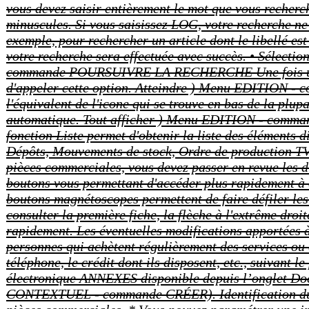
vous devez saisir entièrement le mot que vous recherch
minuscules. Si vous saisissez LOG, votre recherche ne
exemple, pour rechercher un article dont le libellé es
votre recherche sera effectuée avec succès. • Sélecti
commande POURSUIVRE LA RECHERCHE
Une fois 
d'appeler cette option. Atteindre ) Menu EDITION
l'équivalent de l'icone qui se trouve en bas de la 
automatique. Tout afficher ) Menu EDITION - co
fonction Liste permet d'obtenir la liste des éléments 
Dépôts, Mouvements de stock, Ordre de production TV
pièces commerciales, vous devez passer en revue les dif
boutons vous permettant d'accéder plus rapidement à c
boutons magnétoscopes permettent de faire défiler les 
consulter la première fiche, la flèche à l'extrême dro
rapidement. Les éventuelles modifications apportées