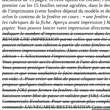
premier cas les 15 feuilles seront agrafées, dans le de
de l'imprimante (cette fenêtre dépend du modèle et
selon le contenu de la fenêtre en cours : • une fenêtre
les rubriques de la fiche. Aperçu avant impress
papier. Vous pouvez lancer votre impression directe
indiquer le nombre d’impressions à conserver dans
REVOIR UNE IMPRESSION parmi celles qui ont été enr
pouvez relancer son édition à partir de cette fen
dernières impressions réalisées. Dans cette liste vou
édition : 1. Sélectionnez l'impression que vous souha
Vous pouvez avoir accès directement à l'une des d
Vous pouvez protéger l'accès de votre fichier par un m
passe et que vous souhaitez le faire maintenant, acti
est vide. 1. Pour créer un Mot de passe cliquez sur le 
propose quelques indices mais vous pouvez en créer un 
bouton [Ok] pour fermer la fenêtre. Si vous ne souha
Saisissez votre Mot de passe et validez par [Ok]. Cel
Commerciale Evolution. Pour une gestion plus complèt
commande SAUVEGARDE/RESTAURATION
Cette commande a pour but d'effectuer la sauvegarde des données d'un dossier vers une autre unité de stockage. Vous pouvez également restaurer une sauvegarde. Il est IMPERATIF de procéder périodiquement à une sauvegarde de vos données. Cette opération est essentielle : en effet, une défaillance de votre disque dur, un arrêt intempestif (cas de micro-coupure) du programme en cours d'exécution ou encore une suppression malencontreuse des données peuvent arriver à tout moment et vous faire perdre d