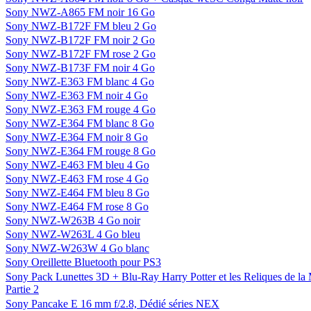
Sony NWZ-A865 FM noir 16 Go
Sony NWZ-B172F FM bleu 2 Go
Sony NWZ-B172F FM noir 2 Go
Sony NWZ-B172F FM rose 2 Go
Sony NWZ-B173F FM noir 4 Go
Sony NWZ-E363 FM blanc 4 Go
Sony NWZ-E363 FM noir 4 Go
Sony NWZ-E363 FM rouge 4 Go
Sony NWZ-E364 FM blanc 8 Go
Sony NWZ-E364 FM noir 8 Go
Sony NWZ-E364 FM rouge 8 Go
Sony NWZ-E463 FM bleu 4 Go
Sony NWZ-E463 FM rose 4 Go
Sony NWZ-E464 FM bleu 8 Go
Sony NWZ-E464 FM rose 8 Go
Sony NWZ-W263B 4 Go noir
Sony NWZ-W263L 4 Go bleu
Sony NWZ-W263W 4 Go blanc
Sony Oreillette Bluetooth pour PS3
Sony Pack Lunettes 3D + Blu-Ray Harry Potter et les Reliques de la
Partie 2
Sony Pancake E 16 mm f/2.8, Dédié séries NEX