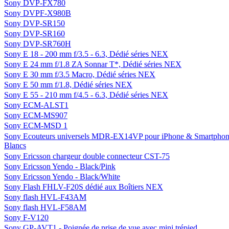
Sony DVP-FX780
Sony DVPF-X980B
Sony DVP-SR150
Sony DVP-SR160
Sony DVP-SR760H
Sony E 18 - 200 mm f/3.5 - 6.3, Dédié séries NEX
Sony E 24 mm f/1.8 ZA Sonnar T*, Dédié séries NEX
Sony E 30 mm f/3.5 Macro, Dédié séries NEX
Sony E 50 mm f/1.8, Dédié séries NEX
Sony E 55 - 210 mm f/4.5 - 6.3, Dédié séries NEX
Sony ECM-ALST1
Sony ECM-MS907
Sony ECM-MSD 1
Sony Ecouteurs universels MDR-EX14VP pour iPhone & Smartphon
Blancs
Sony Ericsson chargeur double connecteur CST-75
Sony Ericsson Yendo - Black/Pink
Sony Ericsson Yendo - Black/White
Sony Flash FHLV-F20S dédié aux Boîtiers NEX
Sony flash HVL-F43AM
Sony flash HVL-F58AM
Sony F-V120
Sony GP-AVT1 - Poignée de prise de vue avec mini trépied