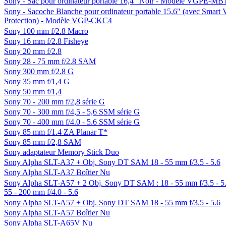
Sony - Sac pour ordinateur portable 16,4" Noir - Modèle VGPE-M
Sony - Sacoche Blanche pour ordinateur portable 15,6" (avec Smart 
Protection) - Modèle VGP-CKC4
Sony 100 mm f/2.8 Macro
Sony 16 mm f/2.8 Fisheye
Sony 20 mm f/2.8
Sony 28 - 75 mm f/2.8 SAM
Sony 300 mm f/2.8 G
Sony 35 mm f/1,4 G
Sony 50 mm f/1,4
Sony 70 - 200 mm f/2,8 série G
Sony 70 - 300 mm f/4,5 - 5,6 SSM série G
Sony 70 - 400 mm f/4.0 - 5.6 SSM série G
Sony 85 mm f/1.4 ZA Planar T*
Sony 85 mm f/2,8 SAM
Sony adaptateur Memory Stick Duo
Sony Alpha SLT-A37 + Obj. Sony DT SAM 18 - 55 mm f/3.5 - 5.6
Sony Alpha SLT-A37 Boîtier Nu
Sony Alpha SLT-A57 + 2 Obj. Sony DT SAM : 18 - 55 mm f/3.5 - 5
55 - 200 mm f/4.0 - 5.6
Sony Alpha SLT-A57 + Obj. Sony DT SAM 18 - 55 mm f/3.5 - 5.6
Sony Alpha SLT-A57 Boîtier Nu
Sony Alpha SLT-A65V Nu