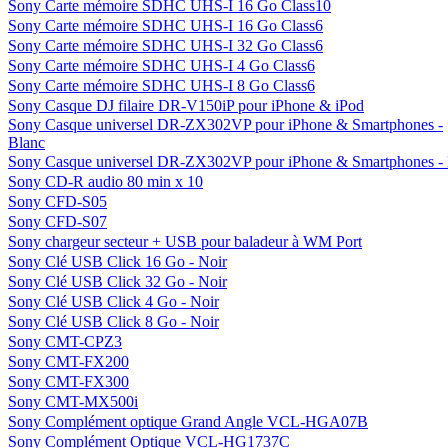
Sony Carte mémoire SDHC UHS-I 16 Go Class10
Sony Carte mémoire SDHC UHS-I 16 Go Class6
Sony Carte mémoire SDHC UHS-I 32 Go Class6
Sony Carte mémoire SDHC UHS-I 4 Go Class6
Sony Carte mémoire SDHC UHS-I 8 Go Class6
Sony Casque DJ filaire DR-V150iP pour iPhone & iPod
Sony Casque universel DR-ZX302VP pour iPhone & Smartphones -
Blanc
Sony Casque universel DR-ZX302VP pour iPhone & Smartphones - 
Sony CD-R audio 80 min x 10
Sony CFD-S05
Sony CFD-S07
Sony chargeur secteur + USB pour baladeur à WM Port
Sony Clé USB Click 16 Go - Noir
Sony Clé USB Click 32 Go - Noir
Sony Clé USB Click 4 Go - Noir
Sony Clé USB Click 8 Go - Noir
Sony CMT-CPZ3
Sony CMT-FX200
Sony CMT-FX300
Sony CMT-MX500i
Sony Complément optique Grand Angle VCL-HGA07B
Sony Complément Optique VCL-HG1737C