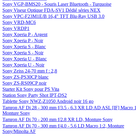
Sony VGP-BMS20 - Souris Laser Bluetooth - Turquoise
Sony Viseur Optique FDA-SV1 Dédié séries NEX
Sony VPC-F23M1E/B 16,4" TFT Blu-Ray USB 3.0
Sony VRD-MC6
Sony VRDP1
Sony Xperia P - Argent
Sony Xperia P - Noir
Sony Xperia S - Blanc
Sony Xperia S - Noir
Sony Xperia U - Blanc
Sony Xperia U - Noir
Sony Zeiss 24-70 mm f : 2,8
Sony ZS-PS30CP blanc
Sony ZS-RS09CP noir
Starter Kit Sony pour PS Vita
Station Sony Party Shot IPT-DS2
Tablette Sony NWZ-Z1050 Android noir 16 go
Tamron AF Di 28 - 300 mm f/3.5 - 6.3 XR LD AD ASL [IF] Macro 1
Monture Sony
Tamron AF Di 70 - 200 mm f/2.8 XR LD, Monture Sony
Tamron AF Di 70 - 300 mm f/4.0 - 5.6 LD Macro 1:2, Monture
Sony/Minolta AF