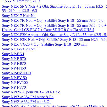
+ 55 - 210 mm f/4.5 - 6.3
Sony NEX-5NY Noir + 2 Obj. Stabilisé Sony E : 18 - 55 mm f/3.5 - 
55 - 210 mm f/4.5 - 6.3
Sony NEX-7 Noir Nu
Sony NEX-7K Noir + Obj. Stabilisé Sony E 18 - 55 mm f/3.5 - 5.6
Sony NEX-7K Noir + Obj. Stabilisé Sony E 18 - 55 mm f/3.5 - 5.6 +
Housse Cuir LCS-ELC7 + Carte SDHC 8 Go Class6 UHS-I
Sony NEX-F3K Argent + Obj. Stabilisé Sony E 18 - 55 mm f/3.5 - 5
Sony NEX-F3K Noir + Obj. Stabilisé Sony E 18 - 55 mm f/3.5 - 5.6
Sony NEX-VG20 + Obj. Stabilisé Sony E 18 - 200 mm
Sony NEX-VG20 Nu
Sony NP-BN1
Sony NP-F 570
Sony NP-F 970
Sony NP-FH50
Sony NP-FM500H
Sony NP-FV 50
Sony NP-FV100
Sony NP-FV70
Sony NPFW50 pour NEX-3 et NEX-5
Sony NWZ-A864 FM blanc 8 Go
Sony NWZ-A864 FM noir 8 Go
Sony NWZ-A864 FM noir 8 Go + Casque weSC Conga Matte noir