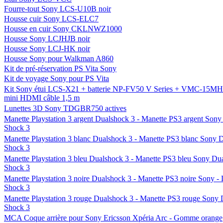
Fourre-tout Sony LCS-U10B noir
Housse cuir Sony LCS-ELC7
Housse en cuir Sony CKLNWZ1000
Housse Sony LCJHJB noir
Housse Sony LCJ-HK noir
Housse Sony pour Walkman A860
Kit de pré-réservation PS Vita Sony
Kit de voyage Sony pour PS Vita
Kit Sony étui LCS-X21 + batterie NP-FV50 V Series + VMC-15M
mini HDMI câble 1,5 m
Lunettes 3D Sony TDGBR750 actives
Manette Playstation 3 argent Dualshock 3 - Manette PS3 argent Sony
Shock 3
Manette Playstation 3 blanc Dualshock 3 - Manette PS3 blanc Sony 
Shock 3
Manette Playstation 3 bleu Dualshock 3 - Manette PS3 bleu Sony Du
Shock 3
Manette Playstation 3 noire Dualshock 3 - Manette PS3 noire Sony -
Shock 3
Manette Playstation 3 rouge Dualshock 3 - Manette PS3 rouge Sony 
Shock 3
MCA Coque arrière pour Sony Ericsson Xpéria Arc - Gomme orange