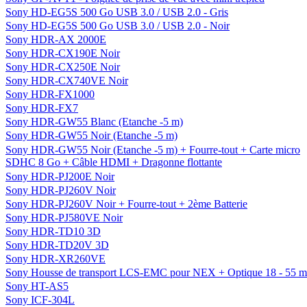
Sony HD-EG5S 500 Go USB 3.0 / USB 2.0 - Gris
Sony HD-EG5S 500 Go USB 3.0 / USB 2.0 - Noir
Sony HDR-AX 2000E
Sony HDR-CX190E Noir
Sony HDR-CX250E Noir
Sony HDR-CX740VE Noir
Sony HDR-FX1000
Sony HDR-FX7
Sony HDR-GW55 Blanc (Etanche -5 m)
Sony HDR-GW55 Noir (Etanche -5 m)
Sony HDR-GW55 Noir (Etanche -5 m) + Fourre-tout + Carte micro
SDHC 8 Go + Câble HDMI + Dragonne flottante
Sony HDR-PJ200E Noir
Sony HDR-PJ260V Noir
Sony HDR-PJ260V Noir + Fourre-tout + 2ème Batterie
Sony HDR-PJ580VE Noir
Sony HDR-TD10 3D
Sony HDR-TD20V 3D
Sony HDR-XR260VE
Sony Housse de transport LCS-EMC pour NEX + Optique 18 - 55 
Sony HT-AS5
Sony ICF-304L