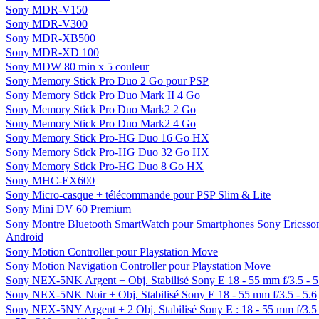
Sony MDR-V150
Sony MDR-V300
Sony MDR-XB500
Sony MDR-XD 100
Sony MDW 80 min x 5 couleur
Sony Memory Stick Pro Duo 2 Go pour PSP
Sony Memory Stick Pro Duo Mark II 4 Go
Sony Memory Stick Pro Duo Mark2 2 Go
Sony Memory Stick Pro Duo Mark2 4 Go
Sony Memory Stick Pro-HG Duo 16 Go HX
Sony Memory Stick Pro-HG Duo 32 Go HX
Sony Memory Stick Pro-HG Duo 8 Go HX
Sony MHC-EX600
Sony Micro-casque + télécommande pour PSP Slim & Lite
Sony Mini DV 60 Premium
Sony Montre Bluetooth SmartWatch pour Smartphones Sony Ericsso
Android
Sony Motion Controller pour Playstation Move
Sony Motion Navigation Controller pour Playstation Move
Sony NEX-5NK Argent + Obj. Stabilisé Sony E 18 - 55 mm f/3.5 - 5
Sony NEX-5NK Noir + Obj. Stabilisé Sony E 18 - 55 mm f/3.5 - 5.6
Sony NEX-5NY Argent + 2 Obj. Stabilisé Sony E : 18 - 55 mm f/3.5 