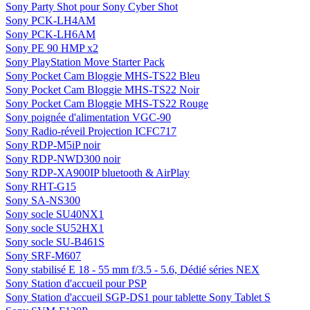
Sony Party Shot pour Sony Cyber Shot
Sony PCK-LH4AM
Sony PCK-LH6AM
Sony PE 90 HMP x2
Sony PlayStation Move Starter Pack
Sony Pocket Cam Bloggie MHS-TS22 Bleu
Sony Pocket Cam Bloggie MHS-TS22 Noir
Sony Pocket Cam Bloggie MHS-TS22 Rouge
Sony poignée d'alimentation VGC-90
Sony Radio-réveil Projection ICFC717
Sony RDP-M5iP noir
Sony RDP-NWD300 noir
Sony RDP-XA900IP bluetooth & AirPlay
Sony RHT-G15
Sony SA-NS300
Sony socle SU40NX1
Sony socle SU52HX1
Sony socle SU-B461S
Sony SRF-M607
Sony stabilisé E 18 - 55 mm f/3.5 - 5.6, Dédié séries NEX
Sony Station d'accueil pour PSP
Sony Station d'accueil SGP-DS1 pour tablette Sony Tablet S