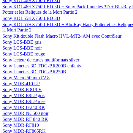
Sony KDL46HX750 LED 3D
Sony KDL46HX750 LED 3D + Sony Pack Lunettes 3D + Blu-Ray 
Potter et les Reliques de la Mort Partie 2
Sony KDL55HX750 LED 3D
Sony KDL55HX750 LED 3D + Blu-Ray Harry Potter et les Relique
la Mort Partie 2
Sony Kit double Flash Macro HVL-MT24AM avec Contrôleur
Sony LCS-BBE gris
Sony LCS-BBE noir
Sony LCS-BBE rouge
Sony lecteur de cartes multiformats silver
Sony Lunettes 3D TDG-BR200B enfants
Sony Lunettes 3D TDG-BR250B
Sony Macro 50 mm f/2,8
Sony MDR-410 LP
Sony MDR-E 819 V
Sony MDR-E9LP gris
Sony MDR-E9LP rose
Sony MDR-IF240 RK
Sony MDR-NC500 noir
Sony MDR-RF 840 RK
Sony MDR-RF810
Sony MDR-RF865RK