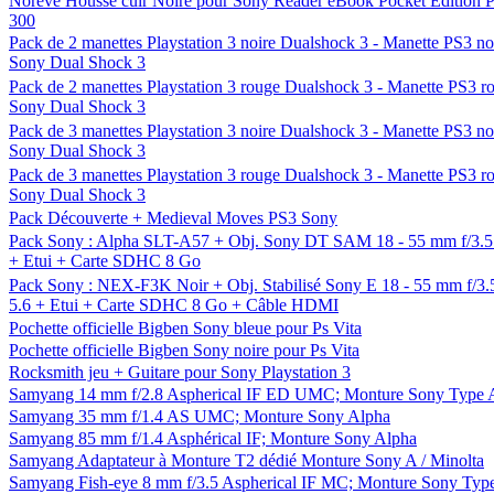
Norêve Housse cuir Noire pour Sony Reader eBook Pocket Edition 
300
Pack de 2 manettes Playstation 3 noire Dualshock 3 - Manette PS3 no
Sony Dual Shock 3
Pack de 2 manettes Playstation 3 rouge Dualshock 3 - Manette PS3 r
Sony Dual Shock 3
Pack de 3 manettes Playstation 3 noire Dualshock 3 - Manette PS3 no
Sony Dual Shock 3
Pack de 3 manettes Playstation 3 rouge Dualshock 3 - Manette PS3 r
Sony Dual Shock 3
Pack Découverte + Medieval Moves PS3 Sony
Pack Sony : Alpha SLT-A57 + Obj. Sony DT SAM 18 - 55 mm f/3.5 
+ Etui + Carte SDHC 8 Go
Pack Sony : NEX-F3K Noir + Obj. Stabilisé Sony E 18 - 55 mm f/3.5
5.6 + Etui + Carte SDHC 8 Go + Câble HDMI
Pochette officielle Bigben Sony bleue pour Ps Vita
Pochette officielle Bigben Sony noire pour Ps Vita
Rocksmith jeu + Guitare pour Sony Playstation 3
Samyang 14 mm f/2.8 Aspherical IF ED UMC; Monture Sony Type 
Samyang 35 mm f/1.4 AS UMC; Monture Sony Alpha
Samyang 85 mm f/1.4 Asphérical IF; Monture Sony Alpha
Samyang Adaptateur à Monture T2 dédié Monture Sony A / Minolta
Samyang Fish-eye 8 mm f/3.5 Aspherical IF MC; Monture Sony Typ