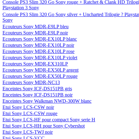
Console PS3 Slim 320 Go Sony rouge + Ratchet & Clank HD Trilogi
Playstation 3 Sony
Console PS3 Slim 320 Go Sony silver + Uncharted Trilogie ? Playsta
Sony
Ecouteurs Sony MDR-E9LP bleu
Ecouteurs Sony MDR-E9LP noir
Ecouteurs Sony MDR-EX10LP blanc
Ecouteurs Sony MDR-EX10LP noir
Ecouteurs Sony MDR-EX10LP rose
Ecouteurs Sony MDR-EX10LP violet
Ecouteurs Sony MDR-EX310LP
Ecouteurs Sony MDR-EX50LP argent
Ecouteurs Sony MDR-EX50LP rouge
Ecouteurs Sony MDR-NC13
Enceintes Sony ICF-DS151PB gris
Enceintes Sony ICF-DS151PB noir
Enceintes Sony Walkman NWD-300W blanc
Etui Sony LCS-CSW noir
Etui Sony LCS-CSW rouge
Etui Sony LCS-HF pour compact Sony serie H
Etui Sony LCS-HH pour Sony Cybershot
Etui Sony LCS-TWJ noir
Etui Sony LCS-VCC