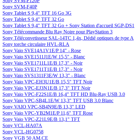
Sony SVM-F120P
Sony SVM-F40P
Sony Tablet S 9,4" TFT 16 Go 3G
Sony Tablet S 9,4" TFT 32 Go
Sony Tablet S 9,4" TFT 32 Go + Sony Station d'accueil SGP-DS1
Sony Télécommande Blu Ray Noire pour PlayStation 3
Sony Téléconvetisseur SAL-14TC 1,4x, Dédié optiques de type A
Sony torche circulaire HVL-RLA
Sony Vaio SVE14A1V1E/P 14" - Rose
Sony Vaio SVE1511J1E/W 15,5" - Blanc
Sony Vaio SVE1711L1E/B 17,3" - Noir
Sony Vaio SVE1711T1E/B 17,3" - Noir
Sony Vaio SVS1311F3E/W 13,3" - Blanc
Sony Vaio VPC-EH3U1E/B 15,5" TFT Noir
Sony Vaio VPC-EJ3N1E/B 17,3" TFT Noir
Sony Vaio VPC-F22S1E/B 16,4" TFT HD Blu-Ray USB 3.0
Sony Vaio VPC-SB4L1E/W 13,3" TFT USB 3.0 Blanc
Sony VAIO VPC-SB4N9E/B 13,3" LED
Sony Vaio VPC-YB2M1E/P 11,6" TFT Rose
Sony Vaio VPC-Z21L9E/B 13,1" TFT
Sony VCL-HA07A
Sony VCL-HG0758
Sony VGB 50 AM.CE