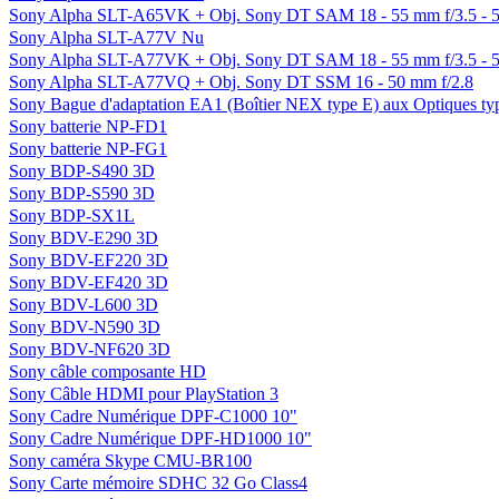
Sony Alpha SLT-A65VK + Obj. Sony DT SAM 18 - 55 mm f/3.5 - 5
Sony Alpha SLT-A77V Nu
Sony Alpha SLT-A77VK + Obj. Sony DT SAM 18 - 55 mm f/3.5 - 5
Sony Alpha SLT-A77VQ + Obj. Sony DT SSM 16 - 50 mm f/2.8
Sony Bague d'adaptation EA1 (Boîtier NEX type E) aux Optiques ty
Sony batterie NP-FD1
Sony batterie NP-FG1
Sony BDP-S490 3D
Sony BDP-S590 3D
Sony BDP-SX1L
Sony BDV-E290 3D
Sony BDV-EF220 3D
Sony BDV-EF420 3D
Sony BDV-L600 3D
Sony BDV-N590 3D
Sony BDV-NF620 3D
Sony câble composante HD
Sony Câble HDMI pour PlayStation 3
Sony Cadre Numérique DPF-C1000 10"
Sony Cadre Numérique DPF-HD1000 10"
Sony caméra Skype CMU-BR100
Sony Carte mémoire SDHC 32 Go Class4