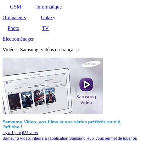
GSM
Informatique
Ordinateurs
Galaxy
Photo
TV
Electroménager
Vidéos : Samsung, vidéos en français :
Samsung Video, vos films et vos séries préférés sont à
l'affiche !
il y a 1 jour
628 vues
Samsung Video, intégré à l'application Samsung Hub, vous permet de louer ou