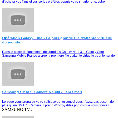
d'acheter vos films et vos séries préférés depuis votre smartphone, votre
tablette ou votre Smart TV
Opération Galaxy Line - La plus grande file d'attente virtuelle
du monde
Dans le cadre du lancement des produits Galaxy Note 3 et Galaxy Gear,
Samsung Mobile France a créé la première file d'attente virtuelle pour tenter de
remporter le duo Galaxy Note …
Samsung SMART Camera NX300 - I am Smart
Lorsque vous préparez votre valise avec l'essentiel vous n'avez pas besoin de
plus qu'un SMART Camera. Il prend d'incroyables photos que vous pouvez
partager instantanément e…
SAMSUNG TV :