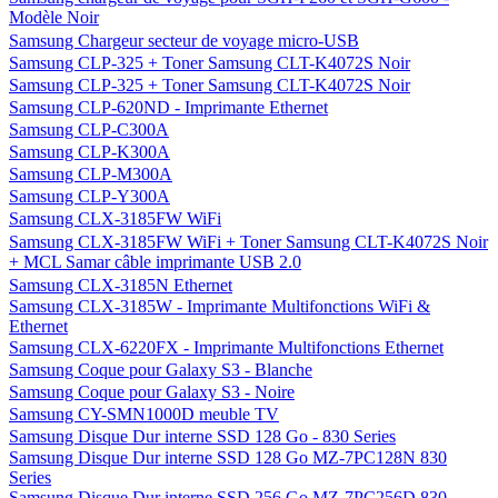
Modèle Noir
Samsung Chargeur secteur de voyage micro-USB
Samsung CLP-325 + Toner Samsung CLT-K4072S Noir
Samsung CLP-325 + Toner Samsung CLT-K4072S Noir
Samsung CLP-620ND - Imprimante Ethernet
Samsung CLP-C300A
Samsung CLP-K300A
Samsung CLP-M300A
Samsung CLP-Y300A
Samsung CLX-3185FW WiFi
Samsung CLX-3185FW WiFi + Toner Samsung CLT-K4072S Noir
+ MCL Samar câble imprimante USB 2.0
Samsung CLX-3185N Ethernet
Samsung CLX-3185W - Imprimante Multifonctions WiFi &
Ethernet
Samsung CLX-6220FX - Imprimante Multifonctions Ethernet
Samsung Coque pour Galaxy S3 - Blanche
Samsung Coque pour Galaxy S3 - Noire
Samsung CY-SMN1000D meuble TV
Samsung Disque Dur interne SSD 128 Go - 830 Series
Samsung Disque Dur interne SSD 128 Go MZ-7PC128N 830
Series
Samsung Disque Dur interne SSD 256 Go MZ-7PC256D 830