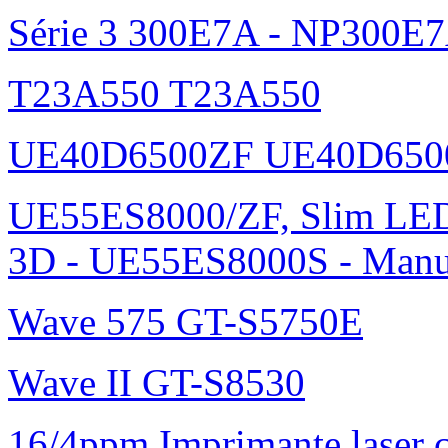
Série 3 300E7A - NP300E
T23A550 T23A550
UE40D6500ZF UE40D650
UE55ES8000/ZF, Slim L
3D - UE55ES8000S - Manu
Wave 575 GT-S5750E
Wave II GT-S8530
16/4ppm Imprimante laser 