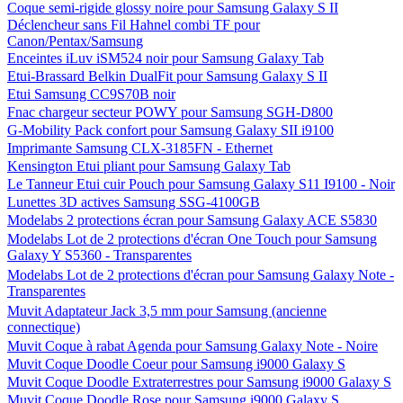
Coque semi-rigide glossy noire pour Samsung Galaxy S II
Déclencheur sans Fil Hahnel combi TF pour
Canon/Pentax/Samsung
Enceintes iLuv iSM524 noir pour Samsung Galaxy Tab
Etui-Brassard Belkin DualFit pour Samsung Galaxy S II
Etui Samsung CC9S70B noir
Fnac chargeur secteur POWY pour Samsung SGH-D800
G-Mobility Pack confort pour Samsung Galaxy SII i9100
Imprimante Samsung CLX-3185FN - Ethernet
Kensington Etui pliant pour Samsung Galaxy Tab
Le Tanneur Etui cuir Pouch pour Samsung Galaxy S11 I9100 - Noir
Lunettes 3D actives Samsung SSG-4100GB
Modelabs 2 protections écran pour Samsung Galaxy ACE S5830
Modelabs Lot de 2 protections d'écran One Touch pour Samsung
Galaxy Y S5360 - Transparentes
Modelabs Lot de 2 protections d'écran pour Samsung Galaxy Note -
Transparentes
Muvit Adaptateur Jack 3,5 mm pour Samsung (ancienne
connectique)
Muvit Coque à rabat Agenda pour Samsung Galaxy Note - Noire
Muvit Coque Doodle Coeur pour Samsung i9000 Galaxy S
Muvit Coque Doodle Extraterrestres pour Samsung i9000 Galaxy S
Muvit Coque Doodle Rose pour Samsung i9000 Galaxy S