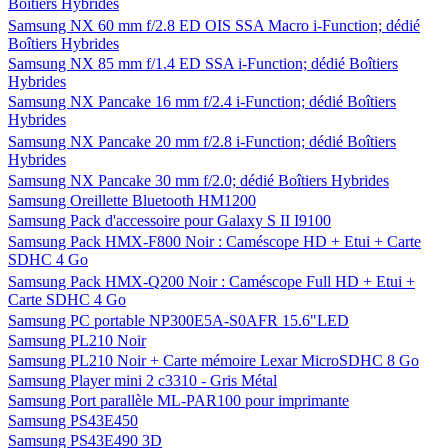
Boîtiers Hybrides
Samsung NX 60 mm f/2.8 ED OIS SSA Macro i-Function; dédié
Boîtiers Hybrides
Samsung NX 85 mm f/1.4 ED SSA i-Function; dédié Boîtiers
Hybrides
Samsung NX Pancake 16 mm f/2.4 i-Function; dédié Boîtiers
Hybrides
Samsung NX Pancake 20 mm f/2.8 i-Function; dédié Boîtiers
Hybrides
Samsung NX Pancake 30 mm f/2.0; dédié Boîtiers Hybrides
Samsung Oreillette Bluetooth HM1200
Samsung Pack d'accessoire pour Galaxy S II I9100
Samsung Pack HMX-F800 Noir : Caméscope HD + Etui + Carte
SDHC 4 Go
Samsung Pack HMX-Q200 Noir : Caméscope Full HD + Etui +
Carte SDHC 4 Go
Samsung PC portable NP300E5A-S0AFR 15.6"LED
Samsung PL210 Noir
Samsung PL210 Noir + Carte mémoire Lexar MicroSDHC 8 Go
Samsung Player mini 2 c3310 - Gris Métal
Samsung Port parallèle ML-PAR100 pour imprimante
Samsung PS43E450
Samsung PS43E490 3D