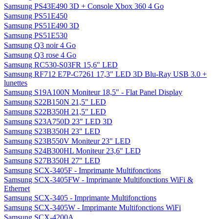
Samsung PS43E490 3D + Console Xbox 360 4 Go
Samsung PS51E450
Samsung PS51E490 3D
Samsung PS51E530
Samsung Q3 noir 4 Go
Samsung Q3 rose 4 Go
Samsung RC530-S03FR 15,6" LED
Samsung RF712 E7P-C7261 17,3" LED 3D Blu-Ray USB 3.0 +
lunettes
Samsung S19A100N Moniteur 18,5" - Flat Panel Display
Samsung S22B150N 21,5" LED
Samsung S22B350H 21,5" LED
Samsung S23A750D 23" LED 3D
Samsung S23B350H 23" LED
Samsung S23B550V Moniteur 23" LED
Samsung S24B300HL Moniteur 23,6" LED
Samsung S27B350H 27" LED
Samsung SCX-3405F - Imprimante Multifonctions
Samsung SCX-3405FW - Imprimante Multifonctions WiFi &
Ethernet
Samsung SCX-3405 - Imprimante Multifonctions
Samsung SCX-3405W - Imprimante Multifonctions WiFi
Samsung SCX-4200A