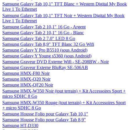
Samsung Galaxy Tab 10,1" TFT Blanc + Western Digital My Book
Live 1 To Ethernet
Samsung Galaxy Tab 10,1" TFT Noir + Western Digital My Book
Live 1 To Ethernet
Samsung Galaxy Tab 2 10,1" 16 Go - Argent
Samsung Galaxy Tab 2 10,1" 16 Go - Blanc
Samsung Galaxy Tab 2 7.0" LED 8 Go
Samsung Galaxy Tab 8,9" TFT Blanc 32 Go Wifi
Samsung Galaxy Y Pro B5510 (sous Android)
Samsung Galaxy Y Young s5360 (sous Android)
Samsung Graveur DVD Externe Wifi - SE-208BW - Noir
Samsung Graveur Externe BluRay SE-506AB
Samsung HMX-F80 Noir
Samsung HMX-Q20 Noir
Samsung HMX-QF20 Noir
Samsung HMX-W350 Noir (tout terrain) + Kit Accessoires Sport +
micro SDHC 8 Go
Samsung HMX-W350 Rouge (tout terrain) + Kit Accessoires Sport
+ micro SDHC 8 Go
Samsung Housse Folio pour Galaxy Tab 10,1"
Samsung Housse Folio pour Galaxy Tab 8,9"
Samsung HT-D330