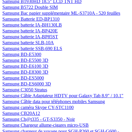
Samsung B1930HD 18.5" LCD TNT HD
Samsung B5722 Double SIM
Samsung Bac papier supplémentaire ML-S3710A - 520 feuilles
Samsung Batterie ED-BP1310
Samsung batterie IA-BH130LB
Samsung batterie IA-BP420E
Samsung batterie IA-BP85ST
Samsung batterie SLB-10A
Samsung batterie SSB-690 ELS
Samsung BD-E5300
Samsung BD-E5500 3D
Samsung BD-E6100 3D
Samsung BD-E8300 3D
Samsung BD-ES5000
Samsung BD-ES6000 3D
Samsung C3050 Stratus
Samsung Câble Adaptateur HDTV pour Galaxy Tab 8.9" / 10.1"
Samsung Câble data pour téléphones mobiles Samsung
Samsung caméra Skype CY-STC1100
Samsung CB20A12
Samsung Ch@t335 - GT-S3350 - Noir
Samsung Chargeur allume-cigares micro-USB
Samsung chargeur de voyage pour SGH-P260 et SGH-G600 -