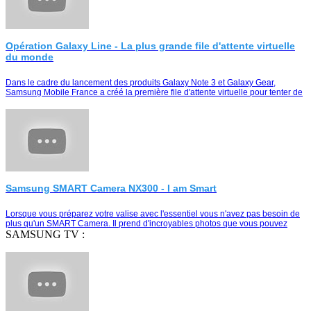
Opération Galaxy Line - La plus grande file d'attente virtuelle
du monde
Dans le cadre du lancement des produits Galaxy Note 3 et Galaxy Gear,
Samsung Mobile France a créé la première file d'attente virtuelle pour tenter de
remporter le duo Galaxy Note …
Samsung SMART Camera NX300 - I am Smart
Lorsque vous préparez votre valise avec l'essentiel vous n'avez pas besoin de
plus qu'un SMART Camera. Il prend d'incroyables photos que vous pouvez
partager instantanément e…
SAMSUNG TV :