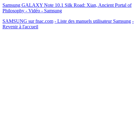
Samsung GALAXY Note 10.1 Silk Road: Xian, Ancient Portal of
Philosophy - Vidéo - Samsung
SAMSUNG sur fnac.com
- Liste des manuels utilisateur Samsung
-
Revenir à l'accueil