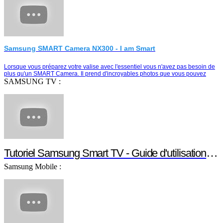
Samsung SMART Camera NX300 - I am Smart
Lorsque vous préparez votre valise avec l'essentiel vous n'avez pas besoin de
plus qu'un SMART Camera. Il prend d'incroyables photos que vous pouvez
partager instantanément e…
SAMSUNG TV :
Tutoriel Samsung Smart TV - Guide d'utilisation S
Samsung Mobile :