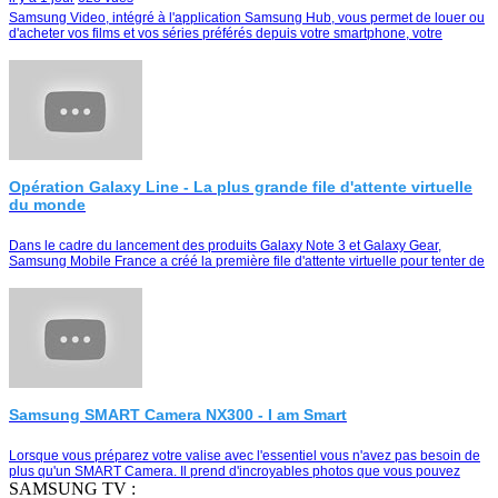
Samsung Video, intégré à l'application Samsung Hub, vous permet de louer ou
d'acheter vos films et vos séries préférés depuis votre smartphone, votre
tablette ou votre Smart TV
Opération Galaxy Line - La plus grande file d'attente virtuelle
du monde
Dans le cadre du lancement des produits Galaxy Note 3 et Galaxy Gear,
Samsung Mobile France a créé la première file d'attente virtuelle pour tenter de
remporter le duo Galaxy Note …
Samsung SMART Camera NX300 - I am Smart
Lorsque vous préparez votre valise avec l'essentiel vous n'avez pas besoin de
plus qu'un SMART Camera. Il prend d'incroyables photos que vous pouvez
partager instantanément e…
SAMSUNG TV :