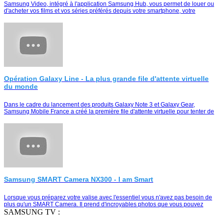
Samsung Video, intégré à l'application Samsung Hub, vous permet de louer ou
d'acheter vos films et vos séries préférés depuis votre smartphone, votre
tablette ou votre Smart TV
Opération Galaxy Line - La plus grande file d'attente virtuelle
du monde
Dans le cadre du lancement des produits Galaxy Note 3 et Galaxy Gear,
Samsung Mobile France a créé la première file d'attente virtuelle pour tenter de
remporter le duo Galaxy Note …
Samsung SMART Camera NX300 - I am Smart
Lorsque vous préparez votre valise avec l'essentiel vous n'avez pas besoin de
plus qu'un SMART Camera. Il prend d'incroyables photos que vous pouvez
partager instantanément e…
SAMSUNG TV :