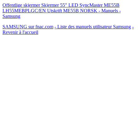
Offentlige skjermer Skjermer 55" LED SyncMaster ME55B
LH55MEBPLGC/EN Utskrift ME55B NORSK - Manuels -
Samsung
SAMSUNG sur fnac.com
- Liste des manuels utilisateur Samsung
-
Revenir à l'accueil