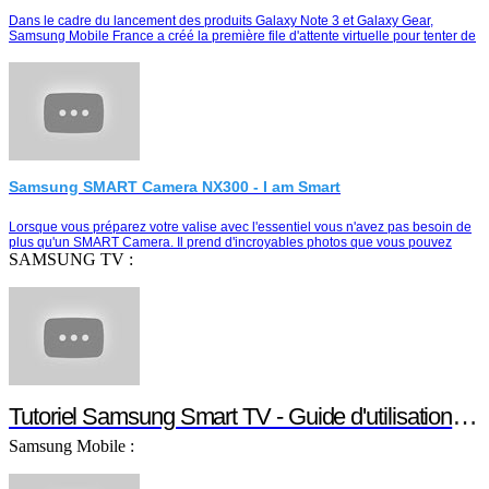
Dans le cadre du lancement des produits Galaxy Note 3 et Galaxy Gear,
Samsung Mobile France a créé la première file d'attente virtuelle pour tenter de
remporter le duo Galaxy Note …
Samsung SMART Camera NX300 - I am Smart
Lorsque vous préparez votre valise avec l'essentiel vous n'avez pas besoin de
plus qu'un SMART Camera. Il prend d'incroyables photos que vous pouvez
partager instantanément e…
SAMSUNG TV :
Tutoriel Samsung Smart TV - Guide d'utilisation S
Samsung Mobile :