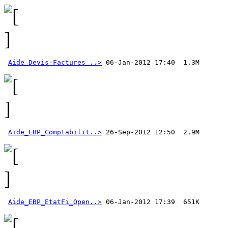
Aide_Devis-Factures_..>
Aide_EBP_Comptabilit..>
Aide_EBP_EtatFi_Open..>