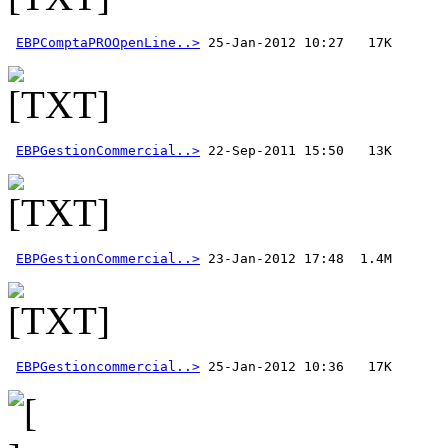
EBPComptaPROOpenLine..>
EBPGestionCommercial..>
EBPGestionCommercial..>
EBPGestioncommercial..>