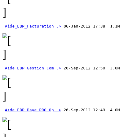
Aide_EBP_Facturation..>
Aide_EBP_Gestion_Com..>
Aide_EBP_Paye_PRO_Op..>