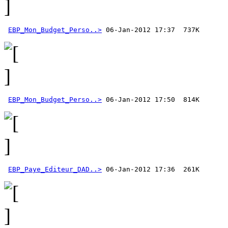
EBP_Mon_Budget_Perso..>
EBP_Mon_Budget_Perso..>
EBP_Paye_Editeur_DAD..>