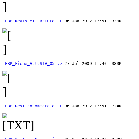
EBP_Devis_et_Factura..>
EBP_Fiche_AutoSIV_05..>
EBP_GestionCommercia..>