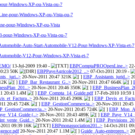
e-pour-Windows-XP-ou-Vista-ou-7
n-Line-pour-Windows-XP-ou-Vista-ou-7
-Line-pour-Windows-XP-ou-Vista
013-pour-Windows-XP-ou-Vista-ou-7
ion-Automobile-Auto-Start-Automobile-V12-Pour-Windows-XP-Vista-et-7
ion-Automobile-V12-Pour-Windows-XP-Vista-et-7
EMO/
13-Jul-2009 19:40 -
EBPComptaPROOpenLine..>
22-
20:23 50K
EBPPayeAgricole2012_..>
07-Oct-2011 20:19 -
ts_ juri..>
20-Nov-2011 20:47 321K
EBP_Assistants_jurid..>
20
612K
EBP_Bar_Restaurant_G..>
20-Nov-2011 20:47 664K
essPlan_201..>
20-Nov-2011 20:46 350K
EBP_BusinessPlan_2
1 20:43 1.4M
EBP_Compta_14_Guide.pdf
17-Feb-2010 10:59 
s_et_Factura..>
20-Nov-2011 20:45 290K
EBP_Devis_et_Factu
011 20:45 724K
EBP_GestionCommercia..>
20-Nov-2011 20:45
P_GestionCommercia..>
20-Nov-2011 20:45 724K
EBP_Mon_Ass
ye_V14_Guide (..>
20-Nov-2011 20:43 489K
EBP_Paye_V14_G
nt_vente_Guid..>
20-Nov-2011 20:42 1.4M
EBP_Previsions_20
-2011 09:39 16K
EBPmonassociation201..>
14-Oct-2011 09
gence.pdf
20-Nov-2011 20:47 1.1M
Guide_Auto-entrepren..>
20