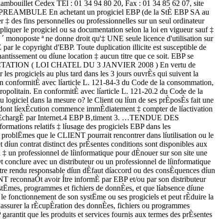
gagner subi par un tiers et d'aucune rÈclamation ou action en justice dirigÈe ou intentÈe contre le CLIENT par un tiers. En toute hypothËse, la responsabilitÈ díEBP ou de ses fournisseurs, quelle qu'en soit la cause ou le fondement, ne saurait excÈder, au total, les sommes payÈes par le CLIENT ‡ EBP (ou ‡ son distributeur) pour la fourniture du progiciel ou du service au titre du contrat díassistance. Líutilisateur reconnaÓt avoir ÈvaluÈ le logiciel de faÁon approfondie par une dÈmonstration ou un test rÈel pour vÈrifier quíil est en adÈquation avec ses besoins. 8. DISPOSITIONS FINALES Ces conditions gÈnÈrales de vente interviennent pour toutes commandes du Client faites verbalement ou bien passÈes par tÈlÈphone, fax, courrier, email, formulaire Èlectronique ‡ l'attention du service clients díEBP ou díun distributeur EBP. La validation díun formulaire en ligne vaut acceptation par le client des prÈsentes CGV dËs lors que ce dernier a cochÈ la case prÈvue a cet effet sur le formulaire. Les CGV font partie intÈgrale du contrat de licence et sont opposables au Client ou ses prÈposÈs. ConformÈment ‡ Loi ´ Informatique et libertÈs ª du 6 janvier 1978, le Client dispose d'un droit d'accËs et de rectification aux donnÈes le concernant. Pour tout litige, il sera fait attribution de juridiction devant les tribunaux du ressort de Versailles, mÍme en cas de pluralitÈ de dÈfendeurs ou díappel en garantie. Version 2.0: Janvier 2008EBP B‚timent 7 FÈlicitations ! Vous venez díacquÈrir un logiciel EBP, nous vous remercions de nous accorder votre confiance et nous vous en souhaitons bonne utilisation. Ce guide prÈsente le logiciel EBP B‚timent et donne toutes les informations nÈcessaires ‡ son installation et ‡ sa dÈcouverte. Pour des explications sur des points ou des fonctions particuliËres non traitÈs dans le guide, consultez líaide en ligne, disponible directement dans le logiciel. Celle-ci est mise ‡ jour rÈguliËrement et doit rÈpondre ‡ la totalitÈ des questions que vous pourriez vous poser. Pour accÈder ‡ líaide en ligne, deux possibilitÈs sont ‡ votre disposition : La touche F1 pour une aide directe sur un Ècran prÈcis Le menu ? + Aide sur EBP B‚timent pour obtenir une aide gÈnÈrale composÈe díun Sommaire, díun Index qui affiche líensemble des informations traitÈes dans líaide et díun onglet Recherche qui gÈnËre la totalitÈ des mots utilisÈs dans líaide pour une recherche trËs approfondie. Remarque Nous vous conseillons de lire le fichier Batiment.rtf qui sera proposÈ dans le menu ? + Lisez-moi. Toutes les modifications apportÈes au logiciel depuis líimpression de ce manuel y seront consignÈes.8 EBP B‚timentEBP B‚timent 9 Table des matiËres INSTALLATION 13 1. AVANT DE COMMENCER ..............................................................................13 1.1. AccËs au service technique ...................................................................13 1.2. Configuration minimale conseillÈe .........................................................13 1.3. La place disque nÈcessaire ...................................................................14 2. COMMENT INSTALLER MON LOGICIEL ? ....................................................14 3