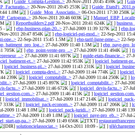
7K
Guide_Compta-Gestion..>
20-Nov-2011 20:45 459K
Gui
_Facturatio..>
20-Nov-2011 20:45 253K
Guide_EtatsFi_2011.p
0:44 1.0M
Guide_Mon_Associatio..>
06-Oct-2011 17:30 250K
P_Cartograp..>
20-Nov-2011 20:46 603K
Manuel_EBP_Localis
11M
Reportbuilderv2.pdf
20-Nov-2011 20:41 624K
business
5 -
ebp-business-plan-20..>
27-Jul-2009 11:39 327K
ebp-log
Nov-2011 20:47 854K
ebp-logiciel-pgi-mod..>
22-Sep-2011 15:
gi-ope..>
22-Sep-2011 15:45 1.5M
ebp-tarif-ligne-pme-..>
22-Sep
bp_batiment_pro_log..>
27-Jul-2009 11:40 1.5M
ebp_paye-pro_lo
:41 705K
ebp_point-vente-pro_..>
27-Jul-2009 11:41 494K
f
epreneur_..>
27-Jul-2009 11:41 697K
guide-etats-financie..>
27-J
iciel_batiment-et..>
27-Jul-2009 11:42 953K
logiciel_batiment-pr.
logiciel_business-pl..>
27-Jul-2009 11:43 231K
logiciel_busine
77K
logiciel_compta-devi..>
27-Jul-2009 11:44 774K
logicie
1:44 239K
logiciel_comptabilit..>
27-Jul-2009 11:44 250K
lo
ilit..>
27-Jul-2009 11:45 897K
logiciel_comptabilit..>
27-Jul-20
vis-factu..>
27-Jul-2009 11:46 672K
logiciel_devis-factu..>
27-Ju
iel_gestion-com..>
27-Jul-2009 11:46 415K
logiciel_gestion-com.
logiciel_immobilisat..>
27-Jul-2009 11:47 214K
logiciel_pack-
47 333K
logiciel_pack-econom..>
27-Jul-2009 11:47 206K
l
ul-2009 11:48 1.0M
logiciel_pack-juridi..>
27-Jul-2009 11:48 1
atime..>
27-Jul-2009 11:49 1.0M
logiciel_paye-pro_eb..>
27-Jul-
iel_start-up-pa..>
27-Jul-2009 11:49 656K
restaurantfrancepro
solutioncielassociat..>
14-Oct-2011 10:09 -
téléchargeme