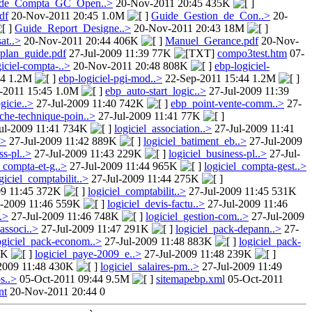
de_Compta_GC_Open..>
20-Nov-2011 20:45 435K
df
20-Nov-2011 20:45 1.0M
Guide_Gestion_de_Con..>
20-
Guide_Report_Designe..>
20-Nov-2011 20:43 18M
at..>
20-Nov-2011 20:44 406K
Manuel_Gerance.pdf
20-Nov-
_plan_guide.pdf
27-Jul-2009 11:39 77K
compo3test.htm
07-
iciel-compta-..>
20-Nov-2011 20:48 808K
ebp-logiciel-
44 1.2M
ebp-logiciel-pgi-mod..>
22-Sep-2011 15:44 1.2M
-2011 15:45 1.0M
ebp_auto-start_logic..>
27-Jul-2009 11:39
gicie..>
27-Jul-2009 11:40 742K
ebp_point-vente-comm..>
27-
iche-technique-poin..>
27-Jul-2009 11:41 77K
ul-2009 11:41 734K
logiciel_association..>
27-Jul-2009 11:41
.>
27-Jul-2009 11:42 889K
logiciel_batiment_eb..>
27-Jul-2009
ss-pl..>
27-Jul-2009 11:43 229K
logiciel_business-pl..>
27-Jul-
l_compta-et-g..>
27-Jul-2009 11:44 965K
logiciel_compta-gest..>
giciel_comptabilit..>
27-Jul-2009 11:44 275K
09 11:45 372K
logiciel_comptabilit..>
27-Jul-2009 11:45 531K
l-2009 11:46 559K
logiciel_devis-factu..>
27-Jul-2009 11:46
.>
27-Jul-2009 11:46 748K
logiciel_gestion-com..>
27-Jul-2009
associ..>
27-Jul-2009 11:47 291K
logiciel_pack-depann..>
27-
ogiciel_pack-econom..>
27-Jul-2009 11:48 883K
logiciel_pack-
39K
logiciel_paye-2009_e..>
27-Jul-2009 11:48 239K
2009 11:48 430K
logiciel_salaires-pm..>
27-Jul-2009 11:49
s..>
05-Oct-2011 09:44 9.5M
sitemapebp.xml
05-Oct-2011
nt
20-Nov-2011 20:44 0