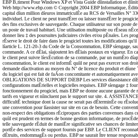
EBP B‚timent Pour Windows XP et Vista Guide díinstallation et díinitiation EditÈ par EBP Informatique, Rue de Cutesson, BP 95 ñ 78513 Rambouillet Cedex TÈl : 01 34 94 80 20, Fax : 01 34 85 62 07, site Web http://www.ebp.com © Copyright 2004 EBP Informatique, Èdition Septembre 2008EBP B‚timent 3 Convention díUtilisation díEBP 1. PREAMBULE En achetant un progiciel EBP (de la StÈ EBP SA au capital díun million díeuros immatriculÈe au RCS de Versailles N° 330 838 947), ´ le Client ª fait líacquisition du droit non exclusif de l'utiliser ‡ des fins personnelles ou professionnelles sur un seul ordinateur individuel. Le client ne peut transfÈrer ou laisser transfÈrer le progiciel vers d'autres ordinateurs via un rÈseau. Il est strictement interdit de dupliquer le progiciel ou sa documentation selon la loi en vigueur sauf ‡ des fins exclusives de sauvegarde. Chaque utilisateur sur son poste de travail doit bÈnÈficier d'une licence d'utilisation. L'achat d'un progiciel ´ monoposte ª ne donne droit qu'‡ UNE seule licence d'utilisation sur un poste de travail habituel. Une utilisation multiposte ou rÈseau nÈcessite une licence correspondante. L'ensemble des progiciels est protÈgÈ par le copyright d'EBP. Toute duplication illicite est susceptible de donner lieu ‡ des poursuites judiciaires civiles et/ou pÈnales. Les progiciels sont incessibles et insaisissables. Ils ne peuvent faire líobjet díun nantissement ou díune location ‡ aucun titre que ce soit. EBP se rÈserve le droit de faire dans le progiciel toutes les modifications qu'il estime opportunes. 2. LIVRAISON, SUIVI ET DROIT DE RETRACTATION ( LOI CHATEL DU 3 JANVIER 2008 ) En vertu de líarticle L. 121-20-3 du Code de la Consommation, EBP síengage, sauf mention expresse et spÈciale sur ses documents commerciaux, ‡ livrer les progiciels au plus tard dans les 3 jours ouvrÈs qui suivent la commande. A ce dÈlai, síajoutent les dÈlais postaux en vigueur. En cas de tÈlÈchargement, les progiciels sont disponibles immÈdiatement. En conformitÈ avec líarticle L. 121-84-3 du Code de la consommation, le client peut suivre líexÈcution de sa commande, par un numÈro díappel tÈlÈphonique fixe et non surtaxÈ accessible depuis le territoire mÈtropolitain. En conformitÈ avec líarticle L. 121-20.2 du Code de la consommation, le client est informÈ quíil ne peut pas exercer son droit de rÈtractation auquel il renonce expressÈment et ce dËs la livraison du logiciel dans la mesure o? le Client ou líun de ses prÈposÈs fait une demande díactivation au moyen du N° de licence du produit et díune ´ raison sociale ª. Il en est de mÍme si un contrat de services est souscrit dont líexÈcution commence immÈdiatement ‡ compter de líactivation du logiciel qui est fait de faÁon concomitante et automatiquement avec son installation. Il en est encore de mÍme si le logiciel complet est tÈlÈchargÈ par Internet.4 EBP B‚timent 3. …TENDUE DES OBLIGATIONS DE SUPPORT DíEBP Les services díassistance díEBP sont destinÈs ‡ fournir des conseils, des recommandations et des informations relatifs ‡ líusage des progiciels EBP dans les configurations matÈrielles et logicielles requises. EBP síengage ‡ fournir au CLIENT les conseils les plus adÈquats pour aider ‡ rÈsoudre les problËmes que le CLIENT pourrait rencontrer dans líutilisation ou le fonctionnement du progiciel, mais EBP ne donne aucune garantie de rÈsolution d