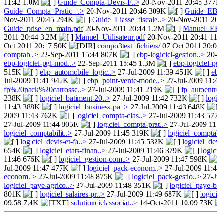
11:42 1.0M
Guide_Compta-Devis-F..>
20-Nov-2011 20:45 37
Guide_Compta_Pratic_..>
20-Nov-2011 20:46 309K
Guide_EBP
Nov-2011 20:45 294K
Guide_Liasse_fiscale..>
20-Nov-2011 2
Guide_prise_en_main.pdf
20-Nov-2011 20:44 1.2M
Manuel_EB
2011 20:44 3.2M
Manuel_Utilisateur.pdf
20-Nov-2011 20:41 
Oct-2011 20:17 50K
compo3test_fichiers/
07-Oct-2011 20:0
comptab..>
22-Sep-2011 15:44 807K
ebp-logiciel-gestion..>
20-
ebp-logiciel-pgi-mod..>
22-Sep-2011 15:45 1.3M
ebp-logiciel-p
515K
ebp_automobile_logic..>
27-Jul-2009 11:39 451K
e
Jul-2009 11:41 942K
ebp_point-vente-mode..>
27-Jul-2009 11
fp%20pack%20carrosse..>
27-Jul-2009 11:41 219K
fp_autoentr
238K
logiciel_batiment-20..>
27-Jul-2009 11:42 732K
log
11:43 388K
logiciel_business-pa..>
27-Jul-2009 11:43 648K
2009 11:43 762K
logiciel_compta-clas..>
27-Jul-2009 11:43 5
27-Jul-2009 11:44 805K
logiciel_compta-prat..>
27-Jul-2009 1
logiciel_comptabilit..>
27-Jul-2009 11:45 319K
logiciel_comptab
logiciel_devis-et-fa..>
27-Jul-2009 11:45 532K
logiciel_de
654K
logiciel_etats-finan..>
27-Jul-2009 11:46 379K
logic
11:46 676K
logiciel_gestion-com..>
27-Jul-2009 11:47 598K
Jul-2009 11:47 477K
logiciel_pack-econom..>
27-Jul-2009 11:
econom..>
27-Jul-2009 11:48 875K
logiciel_pack-gestio..>
27-J
logiciel_paye-agrico..>
27-Jul-2009 11:48 351K
logiciel_paye-b
801K
logiciel_salaires-pr..>
27-Jul-2009 11:49 687K
logic
09:58 7.4K
solutioncielassociat..>
14-Oct-2011 10:09 73K