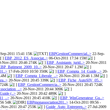
Sep-2011 15:41 15K
EBPGestionCommercial..>
22-Sep-
EBP_2012_ES_Associat..>
06-Oct-2011 17:34 15M
-Nov-2011 20:46 274K
EBP_Assistants_jurid..>
20-Nov-2011
EBP_Batiment_2009_10..>
20-Nov-2011 20:47 1.2M
01..>
17-Feb-2010 10:50 350K
EBP_Compta_14_Guide ..>
20-
1.4M
EBP_Compta_Liberale_..>
20-Nov-2011 20:46 1.3M
ra..>
20-Nov-2011 20:45 339K
EBP_Fiche_AutoSIV_05..>
 724K
EBP_GestionCommercia..>
20-Nov-2011 20:45 724K
ociation_..>
20-Nov-2011 20:44 309K
uide (..>
20-Nov-2011 20:42 489K
11_..>
20-Nov-2011 20:45 410K
EBP_WinGenerateur_Gu..>
:56 54K
EBPmonassociation201..>
14-Oct-2011 09:56 -
-Nov-2011 20:47 253K
Guide_Auto_Entrepren..>
27-Jul-2009