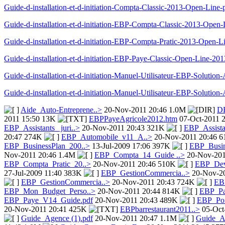
Guide-d-installation-et-d-initiation-Compta-Classic-2013-Open-Lin
Guide-d-installation-et-d-initiation-EBP-Compta-Classic-2013-Ope
Guide-d-installation-et-d-initiation-EBP-Compta-Pratic-2013-Open
Guide-d-installation-et-d-initiation-EBP-Paye-Classic-Open-Line-2
Guide-d-installation-et-d-initiation-Manuel-Utilisateur-EBP-Solut
Guide-d-installation-et-d-initiation-Manuel-Utilisateur-EBP-Solut
Aide_Auto-Entreprene..>
20-Nov-2011 20:46 1.0M
D
2011 15:50 13K
EBPPayeAgricole2012.htm
07-Oct-2011 
EBP_Assistants_ juri..>
20-Nov-2011 20:43 321K
EBP_Assistan
20:47 274K
EBP_Automobile_v11_A..>
20-Nov-2011 20:46 
EBP_BusinessPlan_200..>
13-Jul-2009 17:06 397K
EBP_Busin
Nov-2011 20:46 1.4M
EBP_Compta_14_Guide ..>
20-Nov-201
EBP_Compta_Pratic_20..>
20-Nov-2011 20:46 510K
EBP_Devi
27-Jul-2009 11:40 383K
EBP_GestionCommercia..>
20-Nov-2
EBP_GestionCommercia..>
20-Nov-2011 20:43 724K
EB
EBP_Mon_Budget_Perso..>
20-Nov-2011 20:44 814K
EBP_Pa
EBP_Paye_V14_Guide.pdf
20-Nov-2011 20:43 489K
EBP_Poi
20-Nov-2011 20:41 425K
EBPbarrestaurant2011..>
05-Oct
Guide_Agence (1).pdf
20-Nov-2011 20:47 1.1M
Guide_A