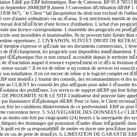
es problËmes. Les services de support díEBP qui font líobjet díun contrat distinct des prÈsentes conditions sont disponibles aux tarifs en vigueur et níincluent pas le support sur site. 4. ASSISTANCE DE PROXIMITE SUR LE SITE Líutilisateur doit pouvoir faire appel ‡ un professionnel de líinformatique pour dÈnouer sur son site une difficultÈ technique dont la cause ne serait pas dÈterminÈe ou rÈsolue par líassistance tÈlÈphonique díEBP. Pour ce faire, le Client reconnaÓt conclure avec un distributeur ou un professionnel de líinformatique une convention pour líassister sur site en cas de besoin. Cette convention fixe les conditions díintervention de ce professionnel. EBP ne peut Ítre rendu responsable díun dÈfaut díaccord ou des consÈquences díun non-respect des obligations rÈciproques des parties convenues dans cette convention tierce. 5. SAUVEGARDE DES DONNEES Le CLIENT reconnaÓt avoir Ítre informÈ par EBP et/ou par son distributeur quíil est prudent en termes de bonne gestion informatique, de procÈder au moins une fois par vingt-quatre (24) heures ‡ la sauvegarde des systËmes, programmes et fichiers de donnÈes, et que líabsence díune telle sauvegarde rÈduit de maniËre significative ses chances de limiter líimpact des dommages qui pourraient rÈsulter díune irrÈgularitÈ dans le fonctionnement de son systËme ou ses progiciels et peut rÈduire la portÈe des services de support fournis par EBP. Le CLIENT reconnaÓt quíil est de sa responsabilitÈ de mettre en úuvre une procÈdure pour assurer la rÈcupÈration des donnÈes, fichiers ou programmes dÈtruits, endommagÈs ou perdus. EBP ne saurait Ítre tenue responsable en cas de perte de donnÈes. 6. LIMITATION DE GARANTIE EBP garantit que les produits et services fournis aux termes des prÈsentes seront conformes, pour l'essentiel, au besoin díun utilisateur standard. Le progiciel est fourni en l'Ètat sans garantie d'aptitude ‡ une utilisation particuliËre, tous les risques relatifs aux rÈsultats et ‡ la performance du progiciel sont assumÈs par l'acheteur. En toute hypothËse, EBP níassume que des obligations de moyens ‡ líexclusion de toute obligation de rÈsultat. La prÈsente garantie est exclusive de toute autre garantie. EBP exclut toute autre garantie expresse ou implicite y compris, de maniËre non limitative, toute garantie de qualitÈ ou díadÈquation ‡ un besoinEBP B‚timent 5 particulier. En outre, le CLIENT reconnaÓt que la fourniture des services de support tÈlÈphonique dans le cadre díun contrat díassistance dÈpend de la disponibilitÈ ininterrompue des moyens de communication et quíEBP ne peut garantir une telle disponibilitÈ. 7. 4LIMITATIONS DE RESPONSABILITE Sauf disposition contraire díordre public, EBP ou ses fournisseurs ne seront en aucun cas responsables ‡ raison de prÈjudices directs ou indirects (y compris les manques ‡ gagner, interruptions díactivitÈ, pertes díinformations ou autres pertes de nature pÈcuniaire) rÈsultant díun retard ou díun manquement commis par EBP dans la fourniture ou líabsence de fourniture des services de support, alors mÍme quíEBP ou ses fournisseurs auraient ÈtÈ informÈs de l'ÈventualitÈ de tels prÈjudices. EBP ne peut Ítre rendu responsable díun fonctionnement non conforme, díun dysfonctionnement, díune inaptitude particuliËre ou díune absence de fonctionnalitÈ dans un de ses progiciels. En outre, le CLIENT reconnaÓt quíEBP et ses fournisseurs ne seront responsables ‡ raison díaucun manque ‡ 