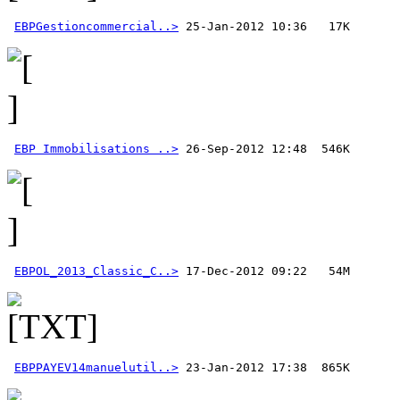
EBPGestioncommercial..>
EBP Immobilisations ..>
EBPOL_2013_Classic_C..>
EBPPAYEV14manuelutil..>