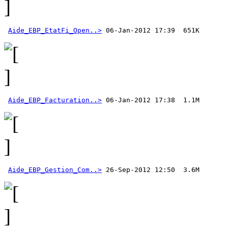
Aide_EBP_EtatFi_Open..>
Aide_EBP_Facturation..>
Aide_EBP_Gestion_Com..>