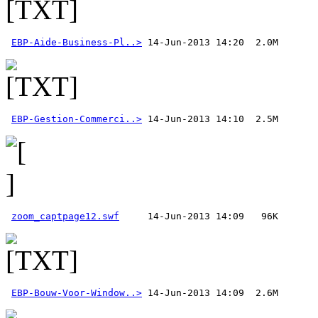
EBP-Aide-Business-Pl..>
EBP-Gestion-Commerci..>
zoom_captpage12.swf
EBP-Bouw-Voor-Window..>