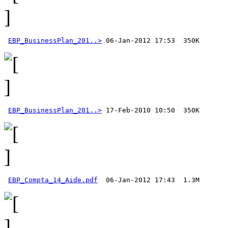
EBP_BusinessPlan_201..>
EBP_BusinessPlan_201..>
EBP_Compta_14_Aide.pdf