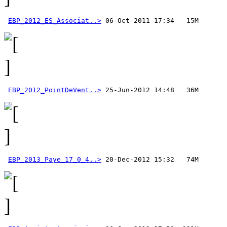
EBP_2012_ES_Associat..>
EBP_2012_PointDeVent..>
EBP_2013_Paye_17_0_4..>