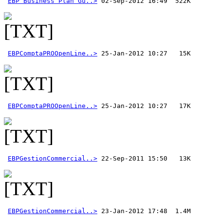
EBP Business Plan Gu..>
EBPComptaPROOpenLine..>
EBPComptaPROOpenLine..>
EBPGestionCommercial..>
EBPGestionCommercial..>