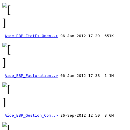
Aide_EBP_EtatFi_Open..>
Aide_EBP_Facturation..>
Aide_EBP_Gestion_Com..>