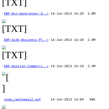
EBP-Win-Generateur-A..>
EBP-Aide-Business-Pl..>
EBP-Gestion-Commerci..>
zoom_captpage12.swf