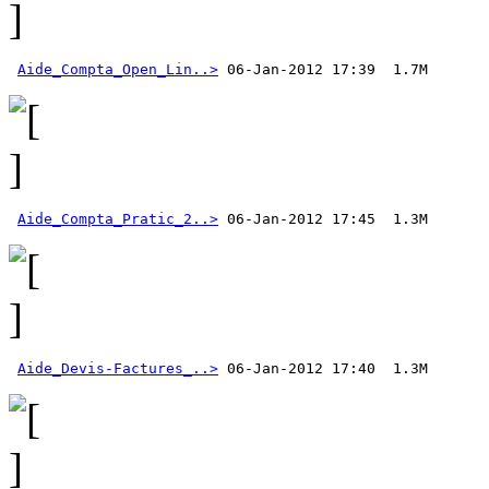
Aide_Compta_Open_Lin..>
Aide_Compta_Pratic_2..>
Aide_Devis-Factures_..>