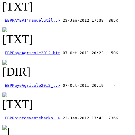
EBPPAYEV14manuelutil..>
EBPPayeAgricole2012.htm
EBPPayeAgricole2012_..>
EBPPointdeventebacko..>