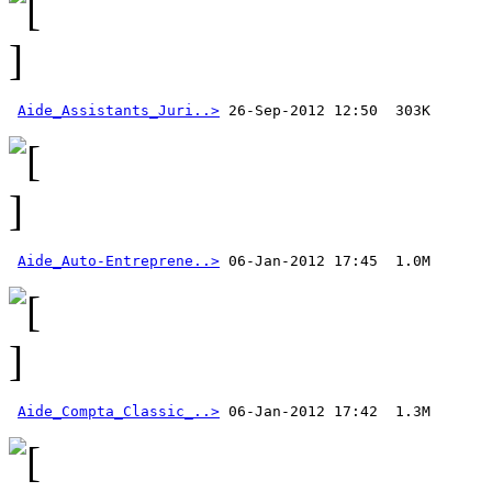
Aide_Assistants_Juri..>
Aide_Auto-Entreprene..>
Aide_Compta_Classic_..>