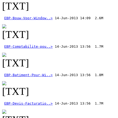
EBP-Bouw-Voor-Window..>
EBP-Comptabilite-pou..>
EBP-Batiment-Pour-Wi..>
EBP-Devis-Facturatio..>