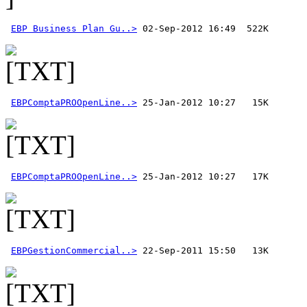
EBP Business Plan Gu..>
EBPComptaPROOpenLine..>
EBPComptaPROOpenLine..>
EBPGestionCommercial..>