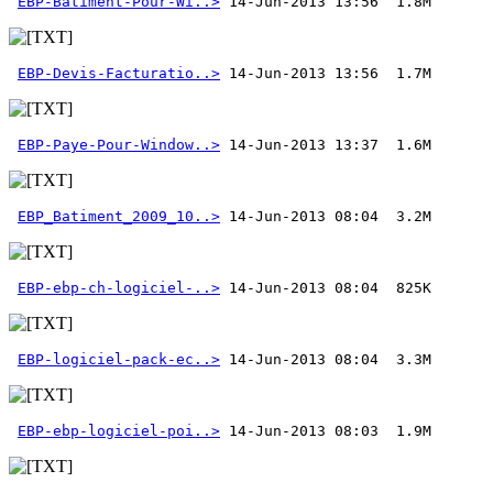
EBP-Batiment-Pour-Wi..>
EBP-Devis-Facturatio..>
EBP-Paye-Pour-Window..>
 14-Jun-2013 13:37  1.6M 
EBP_Batiment_2009_10..>
EBP-ebp-ch-logiciel-..>
EBP-logiciel-pack-ec..>
EBP-ebp-logiciel-poi..>