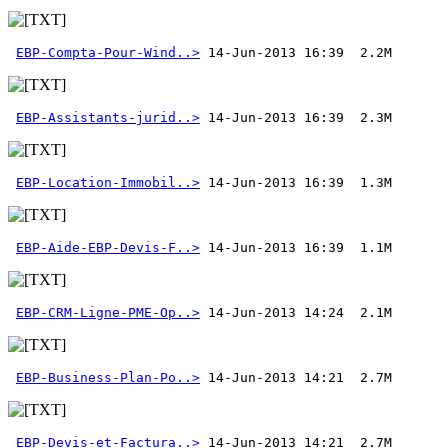
EBP-Compta-Pour-Wind..>
EBP-Assistants-jurid..>
EBP-Location-Immobil..>
EBP-Aide-EBP-Devis-F..>
 14-Jun-2013 16:39  1.1M 
EBP-CRM-Ligne-PME-Op..>
EBP-Business-Plan-Po..>
EBP-Devis-et-Factura..>