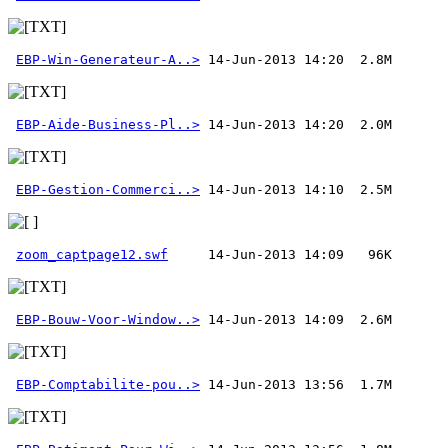
EBP-Win-Generateur-A..>
EBP-Aide-Business-Pl..>
EBP-Gestion-Commerci..>
zoom_captpage12.swf
EBP-Bouw-Voor-Window..>
EBP-Comptabilite-pou..>