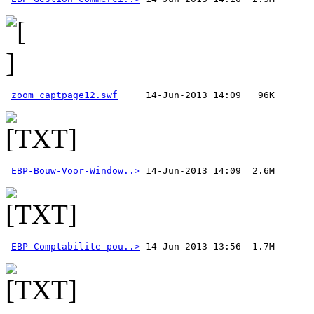
zoom_captpage12.swf
EBP-Bouw-Voor-Window..>
EBP-Comptabilite-pou..>