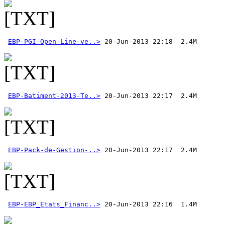
EBP-PGI-Open-Line-ve..>
EBP-Batiment-2013-Te..>
EBP-Pack-de-Gestion-..>
EBP-EBP_Etats_Financ..>