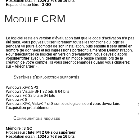
Résolution écran :
1024 x 768 en 16 bits
Espace disque libre :
3 GO
Module CRM
Le logiciel reste en version d’évaluation tant que le code d’activation n’a pas
été saisi. Vous pouvez utiliser librement toutes les fonctions du logiciel
pendant 40 jours à compter de son installation, puis ensuite il sera limité en
nombre de données et les impressions porteront la mention Démonstration.
Pour télécharger ce logiciel en version d’évaluation, vous devez d'abord
vous
identifier
avec un identifiant et un mot de passe choisis lors de la
création de votre compte. Ils vous seront demandés quand vous cliquerez
sur « télécharger ».
Systèmes d'exploitation supportés
Windows XP® SP3
Windows Vista® SP1 32 bits & 64 bits
Windows 7® 32 bits & 64 bits
Windows® 8
Windows XP®, Vista® 7 et 8 sont des logiciels dont vous devez faire
l’acquisition préalablement.
Configurations requises
Mémoire :
3 GO
Processeur :
Intel P4 2 GHz ou supérieur
Résolution écran :
1024 x 768 en 16 bits