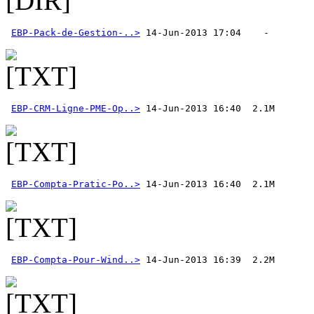
EBP-Pack-de-Gestion-..>
 14-Jun-2013 17:04    - 
EBP-CRM-Ligne-PME-Op..>
EBP-Compta-Pratic-Po..>
EBP-Compta-Pour-Wind..>