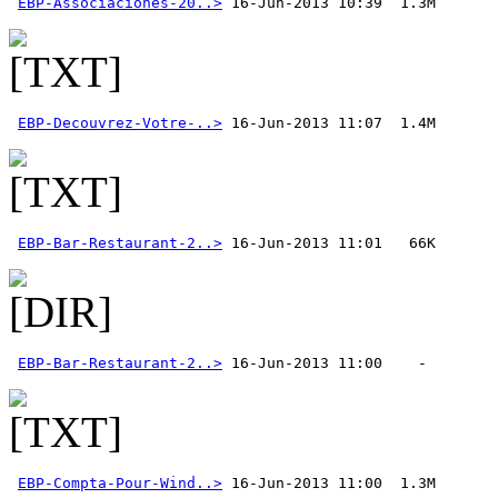
EBP-Associaciones-20..>
 16-Jun-2013 10:39  1.3M
EBP-Decouvrez-Votre-..>
EBP-Bar-Restaurant-2..>
EBP-Bar-Restaurant-2..>
EBP-Compta-Pour-Wind..>