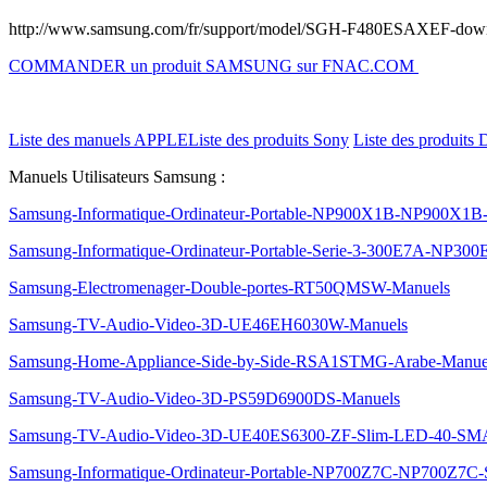
http://www.samsung.com/fr/support/model/SGH-F480ESAXEF-dow
COMMANDER un produit SAMSUNG sur FNAC.COM
Liste des manuels APPLE
Liste des produits Sony
Liste des produits 
Manuels Utilisateurs Samsung :
Samsung-Informatique-Ordinateur-Portable-NP900X1B-NP900X1
Samsung-Informatique-Ordinateur-Portable-Serie-3-300E7A-NP3
Samsung-Electromenager-Double-portes-RT50QMSW-Manuels
Samsung-TV-Audio-Video-3D-UE46EH6030W-Manuels
Samsung-Home-Appliance-Side-by-Side-RSA1STMG-Arabe-Manue
Samsung-TV-Audio-Video-3D-PS59D6900DS-Manuels
Samsung-TV-Audio-Video-3D-UE40ES6300-ZF-Slim-LED-40-S
Samsung-Informatique-Ordinateur-Portable-NP700Z7C-NP700Z7C