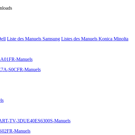
nloads
Dell
Liste des Manuels Samsung
Listes des Manuels Konica Minolta
B-A01FR-Manuels
00E7A-S0CFR-Manuels
ls
MART-TV-3DUE40ES6300S-Manuels
-S02FR-Manuels